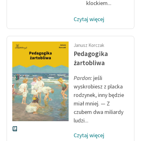
klockiem...
Ręce pełne poezji
Kolekcje edukacyjne
Czytaj więcej
twórców przechodzących
do domeny publicznej,
lektur szkolnych oraz
Janusz Korczak
Starego Testamentu
Pedagogika
Odkurzamy bohaterów
żartobliwa
Szkoła Poezji Wolnych
Pardon:
jeśli
Lektur
wyskrobiesz z placka
O nas
rodzynek, inny będzie
miał mniej. — Z
Kontakt
czubem dwa miliardy
O projekcie
ludzi...
Zespół
Czytaj więcej