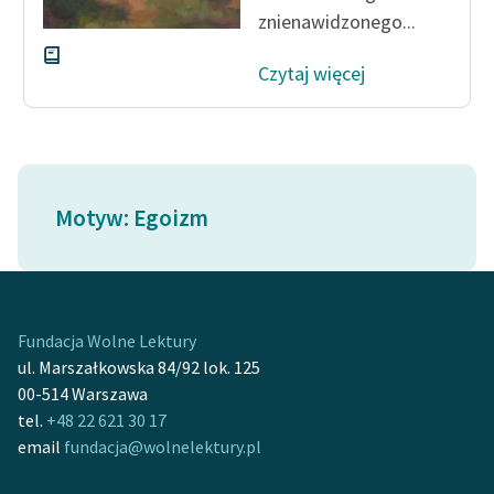
znienawidzonego...
Czytaj więcej
Motyw: Egoizm
Fundacja Wolne Lektury
ul. Marszałkowska 84/92 lok. 125
00-514 Warszawa
tel.
+48 22 621 30 17
email
fundacja@wolnelektury.pl