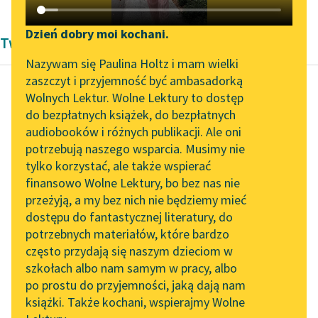
Katalog DAISY
Zgłoś brak utworu
Podkasty o książkach
Dzień dobry moi kochani.
Twórczość Dwudziestolecie międzywojenne
Aktualności
Narzędzia
Nazywam się Paulina Holtz i mam wielki
zaszczyt i przyjemność być ambasadorką
„Prokurator Alicja Horn”
Mapa Wolnych Lektur
Wolnych Lektur. Wolne Lektury to dostęp
do słuchania
do bezpłatnych książek, do bezpłatnych
Janusz Korczak
Leśmianator
audiobooków i różnych publikacji. Ale oni
Koszałki Opałki
Byliśmy częścią AI Impact
potrzebują naszego wsparcia. Musimy nie
Przewodnik dla piszących i
Lab
tylko korzystać, ale także wspierać
czytających
Postąpiłem tak
finansowo Wolne Lektury, bo bez nas nie
Zapraszamy na spotkanie
właściwie, jak pewien
przeżyją, a my bez nich nie będziemy mieć
online z tłumaczkami
herbowy prezes pewnej
dostępu do fantastycznej literatury, do
literatury skandynawskiej
API
instytucji, gdym go
potrzebnych materiałów, które bardzo
przed laty prosił o...
Spotkanie z Katarzyną
OAI-PMH
często przydają się naszym dzieciom w
Tunkiel w Oslo
szkołach albo nam samym w pracy, albo
Widget Wolnych Lektur
Czytaj więcej
po prostu do przyjemności, jaką dają nam
102. lata temu zmarł
książki. Także kochani, wspierajmy Wolne
Przypisy
Joseph Conrad