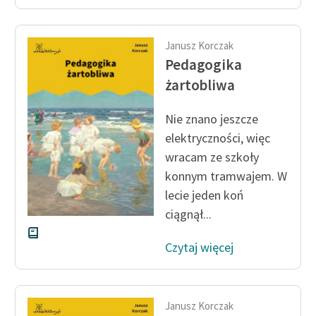
Zasady wykorzystania
Wolnych Lektur
Janusz Korczak
Pedagogika
Logotypy
żartobliwa
Materiały promocyjne
Nie znano jeszcze
Polityka prywatności
elektryczności, więc
wracam ze szkoły
Regulamin biblioteki
konnym tramwajem. W
Dane fundacji i
lecie jeden koń
sprawozdania finansowe
ciągnął...
Regulamin darowizn
Czytaj więcej
Informacja o treściach
wrażliwych
Deklaracja dostępności
Janusz Korczak