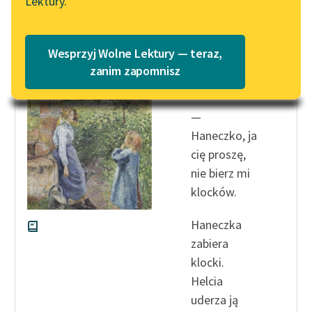
Lektury.
Katalog
Blog
Katalog w formacie PDF
Janusz Korczak
Wesprzyj Wolne Lektury — teraz,
Momenty
Lektury szkolne i klasyka
zanim zapomnisz
wychowawcze
literatury do słuchania dla
uczennic i uczniów z
—
niepełnosprawnościami
Haneczko, ja
E-kolekcja lektur
cię proszę,
szkolnych i literatury do
nie bierz mi
słuchania dla uczennic i
klocków.
uczniów z
niepełnosprawnościami
Haneczka
Feministyczne inspiracje.
zabiera
Popularyzacja
klocki.
skandynawskiej literatury
Helcia
feministycznej
uderza ją