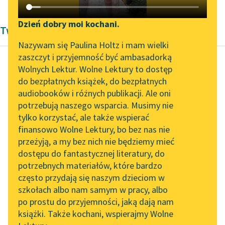
Katalog DAISY
Zgłoś brak utworu
Podkasty o książkach
Dzień dobry moi kochani.
Twórczość Romantyzm
Aktualności
Narzędzia
Nazywam się Paulina Holtz i mam wielki
zaszczyt i przyjemność być ambasadorką
Zapraszamy na spotkanie
Mapa Wolnych Lektur
Wolnych Lektur. Wolne Lektury to dostęp
online z tłumaczkami
do bezpłatnych książek, do bezpłatnych
Adam Mickiewicz
Leśmianator
literatury skandynawskiej
audiobooków i różnych publikacji. Ale oni
Polały się łzy...
potrzebują naszego wsparcia. Musimy nie
Przewodnik dla piszących i
Spotkanie z Katarzyną
tylko korzystać, ale także wspierać
czytających
Polały się łzy me
Tunkiel w Oslo
finansowo Wolne Lektury, bo bez nas nie
czyste, rzęsiste
przeżyją, a my bez nich nie będziemy mieć
Wolne Lektury na 32.
Na me dzieciństwo
dostępu do fantastycznej literatury, do
Pol’and’Rock Festivalu
API
sielskie, anielskie,
potrzebnych materiałów, które bardzo
Na moją młodość
„Kochanek Lady
OAI-PMH
często przydają się naszym dzieciom w
górną...
Chatterley” do słuchania
szkołach albo nam samym w pracy, albo
Widget Wolnych Lektur
na Wolnych Lekturach
po prostu do przyjemności, jaką dają nam
Czytaj więcej
książki. Także kochani, wspierajmy Wolne
Przypisy
Nowy audiobook –