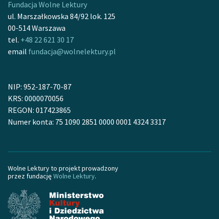
Fundacja Wolne Lektury
ul. Marszałkowska 84/92 lok. 125
Deklaracja dostępności
00-514 Warszawa
tel.
+48 22 621 30 17
email
fundacja@wolnelektury.pl
NIP: 952-187-70-87
KRS: 0000070056
REGON: 017423865
Numer konta: 75 1090 2851 0000 0001 4324 3317
Wolne Lektury to projekt prowadzony
przez fundację
Wolne Lektury
.