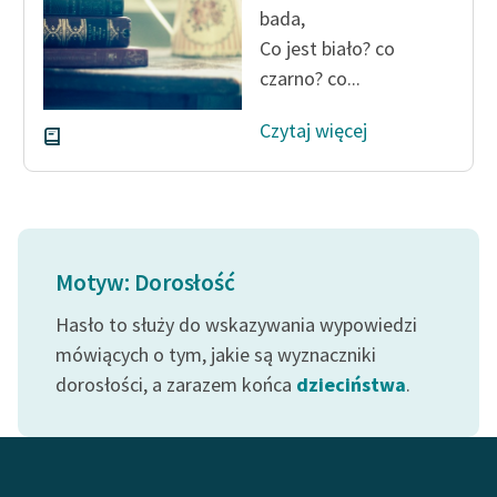
bada,
Zespół
Co jest biało? co
czarno? co...
Zasady wykorzystania
Wolnych Lektur
Czytaj więcej
Logotypy
Materiały promocyjne
Polityka prywatności
Motyw: Dorosłość
Regulamin biblioteki
Hasło to służy do wskazywania wypowiedzi
Dane fundacji i
mówiących o tym, jakie są wyznaczniki
sprawozdania finansowe
dorosłości, a zarazem końca
dzieciństwa
.
Regulamin darowizn
Informacja o treściach
wrażliwych