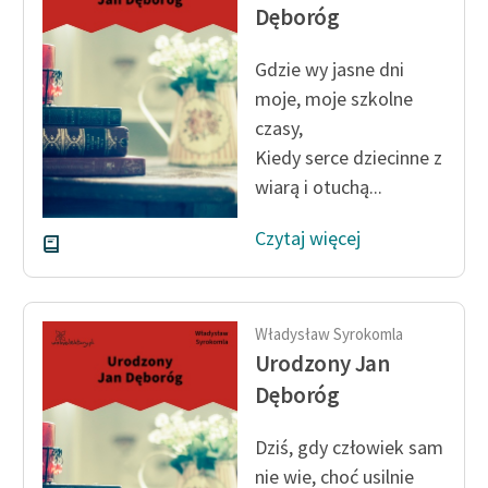
Dęboróg
feministycznej
Ręce pełne poezji
Gdzie wy jasne dni
moje, moje szkolne
Kolekcje edukacyjne
czasy,
twórców przechodzących
Kiedy serce dziecinne z
do domeny publicznej,
wiarą i otuchą...
lektur szkolnych oraz
Starego Testamentu
Czytaj więcej
Odkurzamy bohaterów
Szkoła Poezji Wolnych
Lektur
Władysław Syrokomla
Urodzony Jan
O nas
Dęboróg
Kontakt
Dziś, gdy człowiek sam
O projekcie
nie wie, choć usilnie