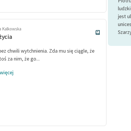
Piotr
publicznej, lektur szkolnych
oraz Starego Testamentu
ludzk
jest u
Odkurzamy bohaterów
unice
Szkoła Poezji Wolnych Lektur
a Kalkowska
Szarzy
życia
bez chwili wytchnienia. Zda mu się ciągle, że
toś za nim, że go...
 więcej