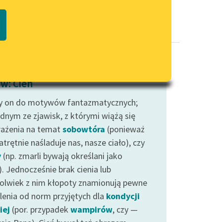
Regulamin biblioteki
macie PDF
Dane fundacji i sprawozdania
finansowe
Regulamin darowizn
Informacja o treściach
w: Cień
wrażliwych
y on do motywów fantazmatycznych;
Deklaracja dostępności
ednym ze zjawisk, z którymi wiążą się
ażenia na temat
sobowtóra
(ponieważ
atrętnie naśladuje nas, nasze ciało), czy
y
(np. zmarli bywają określani jako
). Jednocześnie brak cienia lub
kolwiek z nim kłopoty znamionują pewne
lenia od norm przyjętych dla
kondycji
iej
(por. przypadek
wampirów
, czy —