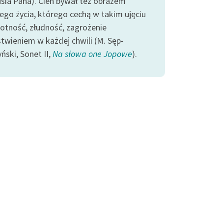
usia Pana). Cień bywał też obrazem
iego życia, którego cechą w takim ujęciu
lotność, złudność, zagrożenie
stwieniem w każdej chwili (M. Sęp-
ński, Sonet II,
Na słowa one Jopowe
).