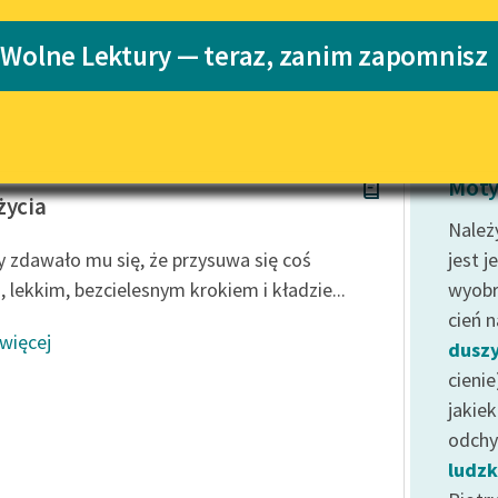
Katalog
Blog
 Wolne Lektury — teraz, zanim zapomnisz
Katalog w for
Lektury szkolne i klasyka
literatury do słuchania dla
uczennic i uczniów z
a Kalkowska
niepełnosprawnościami
Moty
życia
E-kolekcja lektur szkolnych i
Należ
literatury do słuchania dla
y zdawało mu się, że przysuwa się coś
jest j
uczennic i uczniów z
, lekkim, bezcielesnym krokiem i kładzie...
wyobr
niepełnosprawnościami
cień n
Feministyczne inspiracje.
 więcej
dusz
Popularyzacja skandynawskiej
literatury feministycznej
cienie
jakie
Ręce pełne poezji
odchy
Kolekcje edukacyjne twórców
ludzk
przechodzących do domeny