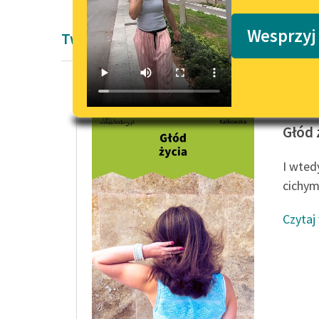
Podkasty o książkach
Wesprzyj
Twórczość Eleonory Kalkowskiej
Eleonor
Głód 
I wted
cichym
Czytaj