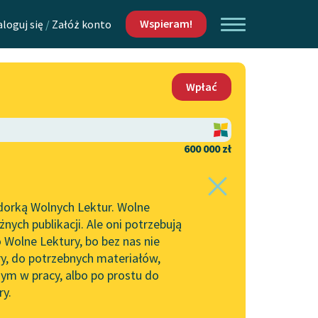
Wspieram!
aloguj się
/
Załóż konto
O nas
Wpłać
Lektur
Kontakt
O projekcie
600 000 zł
 piszących i
Zespół
dorką Wolnych Lektur. Wolne
Zasady wykorzystania
ych publikacji. Ale oni potrzebują
Wolnych Lektur
 Wolne Lektury, bo bez nas nie
Logotypy
ry, do potrzebnych materiałów,
ym w pracy, albo po prostu do
h Lektur
Materiały promocyjne
ry.
Polityka prywatności