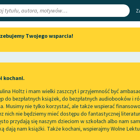
Z
rzebujemy Twojego wsparcia!
Aktualności
Narzędzia
e Lektury
Zapraszamy na spotkanie
Mapa Wolnych 
online z tłumaczkami
irmami
Leśmianator
literatury skandynawskiej
ewsletter
Przewodnik dla
Spotkanie z Katarzyną Tunkiel
i kochani.
czytających
w Oslo
lina Holtz i mam wielki zaszczyt i przyjemność być ambasa
Wolne Lektury na 32.
p do bezpłatnych książek, do bezpłatnych audiobooków i różn
Pol’and’Rock Festivalu
API
. Musimy nie tylko korzystać, ale także wspierać finansowo
ce redakcyjne
„Kochanek Lady Chatterley”
OAI-PMH
ez nich nie będziemy mieć dostępu do fantastycznej literatu
do słuchania na Wolnych
ęsto przydają się naszym dzieciom w szkołach albo nam sam
Lekturach
Widget Wolnyc
ką dają nam książki. Także kochani, wspierajmy Wolne Lektu
oru
Eleonora Kalkowska
✖
Nowy audiobook – „Marzenie
Przypisy
o Oriencie” Sophie Elkan