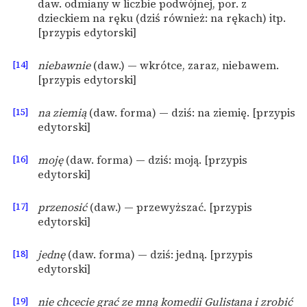
daw. odmiany w liczbie podwójnej, por. z
dzieckiem na ręku (dziś również: na rękach) itp.
[przypis edytorski]
[14]
niebawnie
(daw.) — wkrótce, zaraz, niebawem.
[przypis edytorski]
[15]
na ziemią
(daw. forma) — dziś: na ziemię. [przypis
edytorski]
[16]
moję
(daw. forma) — dziś: moją. [przypis
edytorski]
[17]
przenosić
(daw.) — przewyższać. [przypis
edytorski]
[18]
jednę
(daw. forma) — dziś: jedną. [przypis
edytorski]
[19]
nie chcecie grać ze mną komedii Gulistana i zrobić