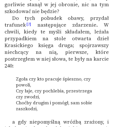
gorliwie stanął w jej obronie, nic na tym
szkodować nie będzie?
Do tych pobudek obawy, przydał
trafunek
następujące zdarzenie. W
[7]
chwili, kiedy te myśli składałem, leżała
przypadkiem na stole otwarta dzieł
Krasickiego księga druga; spojrzawszy
niechcący na nią, pierwsze, które
postrzegłem w niej słowa, te były na karcie
240:
Zgoła czy kto pracuje śpieszno, czy
powoli,
Czy łaje, czy pochlebia, przestrzega
czy zwodzi,
Choćby drugim i pomógł, sam sobie
zaszkodzi,
a gdy niepomyślną wróżbą zrażony, i