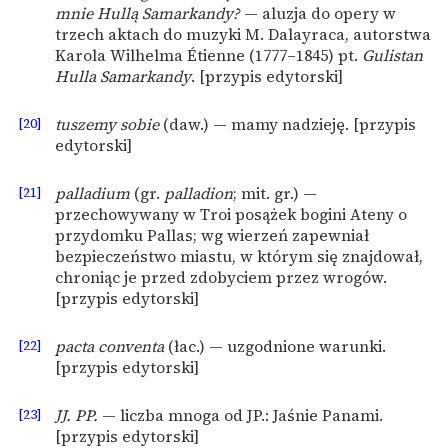
mnie Hullą Samarkandy?
— aluzja do opery w
trzech aktach do muzyki M. Dalayraca, autorstwa
Karola Wilhelma Étienne (1777–1845) pt.
Gulistan
Hulla Samarkandy
. [przypis edytorski]
[20]
tuszemy sobie
(daw.) — mamy nadzieję. [przypis
edytorski]
[21]
palladium
(gr.
palladion
; mit. gr.) —
przechowywany w Troi posążek bogini Ateny o
przydomku Pallas; wg wierzeń zapewniał
bezpieczeństwo miastu, w którym się znajdował,
chroniąc je przed zdobyciem przez wrogów.
[przypis edytorski]
[22]
pacta conventa
(łac.) — uzgodnione warunki.
[przypis edytorski]
[23]
JJ. PP.
— liczba mnoga od JP.: Jaśnie Panami.
[przypis edytorski]