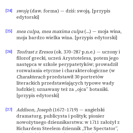
[24]
swoję
(daw. forma) — dziś: swoją. [przypis
edytorski]
[25]
mea culpa, mea maxima culpa
(…) — moja wina,
moja bardzo wielka wina. [przypis edytorski]
[26]
Teofrast z Eresos
(ok. 370–287 p.n.e.) — uczony i
filozof grecki, uczeń Arystotelesa, potem jego
następca w szkole perypatetyków; prowadził
rozważania etyczne i charakterologiczne (w
Charakterach
przedstawił 30 portretów
literackich przedstawiających typowe wady
ludzkie); uznawany też za „ojca” botaniki.
[przypis edytorski]
[27]
Addison, Joseph
(1672–1719) — angielski
dramaturg, publicysta i polityk; pionier
nowożytnego dziennikarstwa: w 1711 założył z
Richardem Steelem dziennik „The Spectator”,