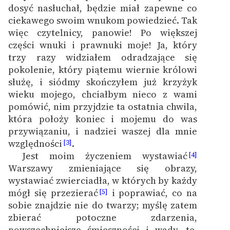
dosyć nasłuchał, będzie miał zapewne co
feministycznej
ciekawego swoim wnukom powiedzieć.
Tak
Ręce pełne poezji
więc czytelnicy, panowie! Po większej
części wnuki i prawnuki moje! Ja, który
Kolekcje edukacyjne
trzy razy widziałem odradzające się
twórców przechodzących
pokolenie, który piątemu wiernie królowi
do domeny publicznej,
służę, i siódmy skończyłem już krzyżyk
lektur szkolnych oraz
wieku mojego, chciałbym nieco z wami
Starego Testamentu
pomówić, nim przyjdzie ta ostatnia chwila,
która położy koniec i mojemu do was
Odkurzamy bohaterów
przywiązaniu, i nadziei waszej dla mnie
Szkoła Poezji Wolnych
względności
.
[3]
Lektur
Jest moim życzeniem wystawiać
[4]
Warszawy zmieniające się obrazy,
O nas
wystawiać zwierciadła, w których by każdy
mógł się przezierać
i poprawiać, co na
[5]
Kontakt
sobie znajdzie nie do twarzy; myślę zatem
zbierać potoczne zdarzenia,
O projekcie
powszechniejsze śmieszności i wady, te,