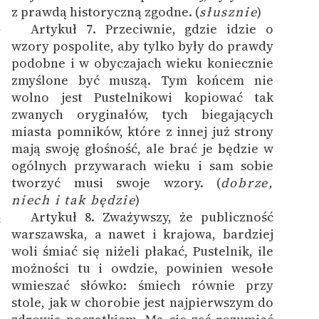
z prawdą historyczną zgodne. (
słusznie
)
Artykuł 7. Przeciwnie, gdzie idzie o
7
wzory pospolite, aby tylko były do prawdy
podobne i w obyczajach wieku koniecznie
zmyślone być muszą. Tym końcem nie
wolno jest Pustelnikowi kopiować tak
zwanych oryginałów, tych biegających
miasta pomników, które z innej już strony
mają swoję głośność, ale brać je będzie w
ogólnych przywarach wieku i sam sobie
tworzyć musi swoje wzory. (
dobrze,
niech i tak będzie
)
Artykuł 8. Zważywszy, że publiczność
8
warszawska, a nawet i krajowa, bardziej
woli śmiać się niżeli płakać, Pustelnik, ile
możności tu i owdzie, powinien wesołe
wmieszać słówko: śmiech równie przy
stole, jak w chorobie jest najpierwszym do