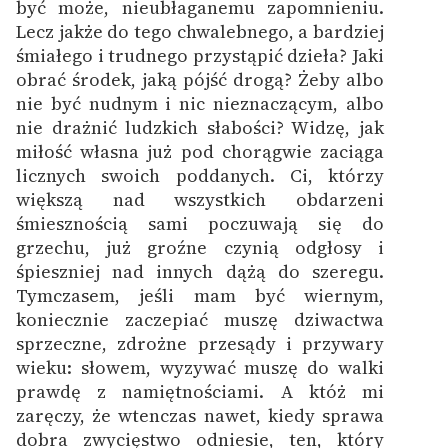
być może, nieubłaganemu zapomnieniu.
Lecz jakże do tego chwalebnego, a bardziej
Deklaracja dostępności
śmiałego i trudnego przystąpić dzieła? Jaki
obrać środek, jaką pójść drogą? Żeby albo
nie być nudnym i nic nieznaczącym, albo
nie drażnić ludzkich słabości? Widzę, jak
miłość własna już pod chorągwie zaciąga
licznych swoich poddanych. Ci, którzy
większą nad wszystkich obdarzeni
śmiesznością sami poczuwają się do
grzechu, już groźne czynią odgłosy i
śpieszniej nad innych dążą do szeregu.
Tymczasem, jeśli mam być wiernym,
koniecznie zaczepiać muszę dziwactwa
sprzeczne, zdrożne przesądy i przywary
wieku: słowem, wyzywać muszę do walki
prawdę z namiętnościami. A któż mi
zaręczy, że wtenczas nawet, kiedy sprawa
dobra zwycięstwo odniesie, ten, który