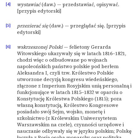
[4]
wystawiać
(daw.) — przedstawiać, opisywać.
[przypis edytorski]
[5]
przezierać się
(daw.) — przeglądać się. [przypis
edytorski]
[6]
wskrzeszonej Polski
— felietony Gerarda
Witowskiego ukazywały się w latach 1816–1821,
chodzi więc o odbudowane po wojnach
napoleońskich państwo polskie pod berłem
Aleksandra I, czyli tzw. Królestwo Polskie
utworzone decyzją kongresu wiedeńskiego,
złączone z Imperium Rosyjskim unią personalną i
funkcjonujące w latach 1815–1832 w oparciu o
Konstytucję Królestwa Polskiego (1815); poza
własną konstytucją, Królestwo Kongresowe
posiadało swój Sejm, wojsko, monetę i
szkolnictwo (z Królewskim Uniwersytetem
Warszawskim na czele), czynności urzędowe i
nauczanie odbywały się w języku polskim; Polskę
łączyła z Rosją osoba monarchy oraz polityka