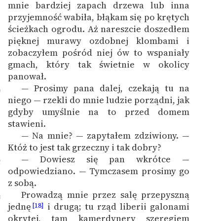
mnie bardziej zapach drzewa lub inna
przyjemność wabiła, błąkam się po krętych
ścieżkach ogrodu. Aż nareszcie doszedłem
pięknej murawy ozdobnej klombami i
zobaczyłem pośród niej ów to wspaniały
gmach, który tak świetnie w okolicy
panował.
— Prosimy pana dalej, czekają tu na
0
niego — rzekli do mnie ludzie porządni, jak
gdyby umyślnie na to przed domem
stawieni.
— Na mnie? — zapytałem zdziwiony. —
1
Któż to jest tak grzeczny i tak dobry?
— Dowiesz się pan wkrótce —
2
odpowiedziano. — Tymczasem prosimy go
z sobą.
Prowadzą mnie przez salę przepyszną
3
jednę
i drugą; tu rząd liberii galonami
[18]
okrytej, tam kamerdynery szeregiem