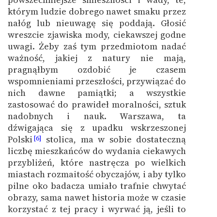
Zespół
którym ludzie dobrego nawet smaku przez
nałóg lub nieuwagę się poddają. Głosić
wreszcie zjawiska mody, ciekawszej godne
Zasady wykorzystania
uwagi. Żeby zaś tym przedmiotom nadać
Wolnych Lektur
ważność, jakiej z natury nie mają,
pragnąłbym ozdobić je czasem
Logotypy
wspomnieniami przeszłości, przywiązać do
nich dawne pamiątki; a wszystkie
Materiały promocyjne
zastosować do prawideł moralności, sztuk
Polityka prywatności
nadobnych i nauk. Warszawa, ta
dźwigająca się z upadku wskrzeszonej
Regulamin biblioteki
Polski
stolica, ma w sobie dostateczną
[6]
liczbę mieszkańców do wydania ciekawych
Dane fundacji i
przybliżeń, które nastręcza po wielkich
sprawozdania finansowe
miastach rozmaitość obyczajów, i aby tylko
Regulamin darowizn
pilne oko badacza umiało trafnie chwytać
obrazy, sama nawet historia może w czasie
Informacja o treściach
korzystać z tej pracy i wyrwać ją, jeśli to
wrażliwych