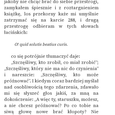
jakoby nie chcąc brać do siebie przestrogi,
zamykałem śpiesznie i z roztargnieniem
książkę, los przekorny każe mi umyślnie
zatrzymać się na karcie 288, i drugą
przestrogę odbieram w tych słowach
łacińskich:
O! quid solutis beatius curis.
co się potrójnie tłumaczyć daje:
„Szczęśliwy, kto zrobił, co miał zrobić”;
„Szczęśliwy, który nie ma nic do czynienia”
i nareszcie: „Szczęśliwy, kto może
próżnować”. I kiedym coraz bardziej myślał
nad osobliwością tego zdarzenia, zdawało
mi się słyszeć głos jakiś, za mną na
dokończenie: „A więc ty, staruszku, możesz,
a nie chcesz próżnować? Po co tobie na
siwą głowę nowe brać kłopoty? Nie