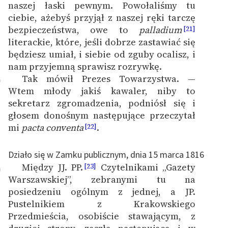
naszej łaski pewnym. Powołaliśmy tu
ciebie, ażebyś przyjął z naszej ręki tarczę
bezpieczeństwa, owe to
palladium
[21]
literackie, które, jeśli dobrze zastawiać się
będziesz umiał, i siebie od zguby ocalisz, i
nam przyjemną sprawisz rozrywkę.
Tak mówił Prezes Towarzystwa. —
9
Wtem młody jakiś kawaler, niby to
sekretarz zgromadzenia, podniósł się i
głosem donośnym następujące przeczytał
mi
pacta conventa
.
[22]
Działo się w Zamku publicznym, dnia 15 marca 1816
Między JJ. PP.
Czytelnikami „Gazety
[23]
0
Warszawskiej”, zebranymi tu na
posiedzeniu ogólnym z jednej, a JP.
Pustelnikiem z Krakowskiego
Przedmieścia, osobiście stawającym, z