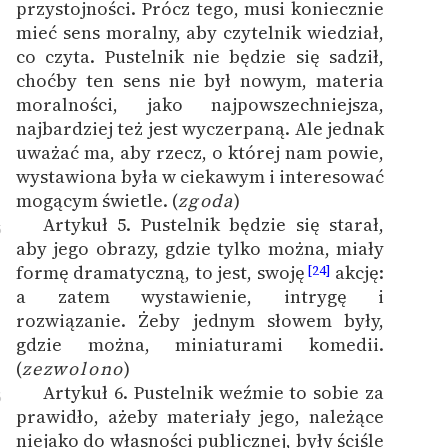
przystojności. Prócz tego, musi koniecznie
mieć sens moralny, aby czytelnik wiedział,
co czyta. Pustelnik nie będzie się sadził,
choćby ten sens nie był nowym, materia
moralności, jako najpowszechniejsza,
najbardziej też jest wyczerpaną. Ale jednak
uważać ma, aby rzecz, o której nam powie,
wystawiona była w ciekawym i interesować
mogącym świetle. (
zgoda
)
Artykuł 5. Pustelnik będzie się starał,
5
aby jego obrazy, gdzie tylko można, miały
formę dramatyczną, to jest, swoję
akcję:
[24]
a zatem wystawienie, intrygę i
rozwiązanie. Żeby jednym słowem były,
gdzie można, miniaturami komedii.
(
zezwolono
)
Artykuł 6. Pustelnik weźmie to sobie za
6
prawidło, ażeby materiały jego, należące
niejako do własności publicznej, były ściśle