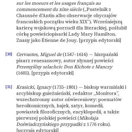
sur les moeurs et les usages français au
commencement du xixe siècle
(„Pustelnik z
Chaussée d'Antin albo obserwacje obyczajów
francuskich początku wieku XIX”). Wcześniejszą
karierę wojskową porzucił dla literackiej, poślubił
córkę powieściopisarki Lady Mary Hamilton.
Znany jako Étienne de Jouy. [przypis edytorski]
[30]
Cervantes, Miguel de
(1547–1616) — hiszpański
pisarz renesansowy, autor słynnej powieści
Przemyślny szlachcic Don Kichote z Manczy
(1605). [przypis edytorski]
[31]
Krasicki, Ignacy
(1735–1801) — biskup warmiński i
arcybiskup gnieźnieński, redaktor „Monitora”,
wszechstronny autor oświeceniowy: poematów
heroikomicznych, bajek, satyr, komedii,
powiastek filozoficznych, encyklopedii, a także
pierwszej polskiej powieści (
Mikołaja
Doświadczyńskiego przypadki
z 1776 roku).
[przypis edytorski]