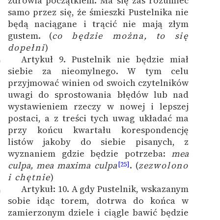
zdrowia początkiem. Ma się zaś rozumieć
samo przez się, że śmieszki Pustelnika nie
będą naciągane i trącić nie mają złym
gustem. (
co będzie można, to się
dopełni
)
Artykuł 9. Pustelnik nie będzie miał
9
siebie za nieomylnego. W tym celu
przyjmować winien od swoich czytelników
uwagi do sprostowania błędów lub nad
wystawieniem rzeczy w nowej i lepszej
postaci, a z treści tych uwag układać ma
przy końcu kwartału korespondencję
listów jakoby do siebie pisanych, z
wyznaniem gdzie będzie potrzeba:
mea
culpa, mea maxima culpa
. (
zezwolono
[25]
i chętnie
)
Artykuł: 10. A gdy Pustelnik, wskazanym
0
sobie idąc torem, dotrwa do końca w
zamierzonym dziele i ciągle bawić będzie