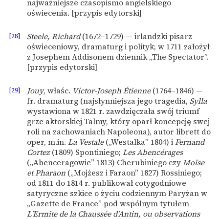
najważniejsze czasopismo angielskiego
oświecenia. [przypis edytorski]
[28]
Steele, Richard
(1672–1729) — irlandzki pisarz
oświeceniowy, dramaturg i polityk; w 1711 założył
z Josephem Addisonem dziennik „The Spectator”.
[przypis edytorski]
[29]
Jouy
, właśc.
Victor-Joseph Étienne
(1764–1846) —
fr. dramaturg (najsłynniejsza jego tragedia,
Sylla
wystawiona w 1821 r. zawdzięczała swój triumf
grze aktorskiej Talmy, który oparł koncepcję swej
roli na zachowaniach Napoleona), autor librett do
oper, m.in.
La Vestale
(„Westalka” 1804) i
Fernand
Cortez
(1809) Spontiniego;
Les Abencérages
(„Abenceragowie” 1813) Cherubiniego czy
Moïse
et Pharaon
(„Mojżesz i Faraon” 1827) Rossiniego;
od 1811 do 1814 r. publikował cotygodniowe
satyryczne szkice o życiu codziennym Paryżan w
„Gazette de France” pod wspólnym tytułem
L'Ermite de la Chaussée d'Antin, ou observations