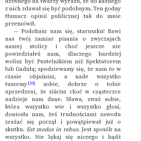
dziwnego na twarzy wyrazu, że do każdego
z nich zdawał się być podobnym. Ten godny
tłumacz opinii publicznej tak do mnie
przemówił.
— Podobasz nam się, staruszku! Bawi
8
nas twój zamiar pisania o zwyczajach
naszej stolicy i choć jeszcze nie
powiedziałeś nam, dlaczego bardziej
wolisz być Pustelnikiem niż Spektatorem
lub Gadułą; spodziewamy się, że nam to w
czasie objaśnisz, a nade wszystko
tuszemy
sobie, dobrze o tobie
[20]
uprzedzeni, że ziścisz choć w cząsteczce
nadzieje nam dane. Sława, zważ sobie,
która wszystko wie i wszystko głosi,
doniosła nam, żeś trudnościami zawodu
zrażać się począł i powątpiewał już o
skutku.
Est modus in rebus
. Jest sposób na
wszystko. Nie lękaj się niczego i bądź