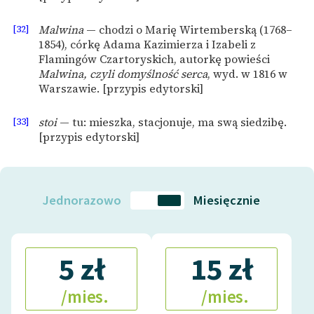
[32]
Malwina
— chodzi o Marię Wirtemberską (1768–
1854), córkę Adama Kazimierza i Izabeli z
Flamingów Czartoryskich, autorkę powieści
Malwina, czyli domyślność serca
, wyd. w 1816 w
Warszawie. [przypis edytorski]
[33]
stoi
— tu: mieszka, stacjonuje, ma swą siedzibę.
[przypis edytorski]
Jednorazowo
Miesięcznie
5 zł
15 zł
/mies.
/mies.