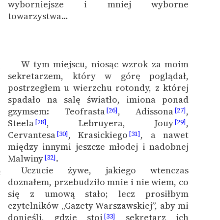
wyborniejsze i mniej wyborne
towarzystwa…
W tym miejscu, niosąc wzrok za moim
1
sekretarzem, który w górę poglądał,
postrzegłem u wierzchu rotondy, z której
spadało na salę światło, imiona ponad
gzymsem: Teofrasta
, Adissona
,
[26]
[27]
Steela
, Lebruyera, Jouy
,
[28]
[29]
Cervantesa
, Krasickiego
, a nawet
[30]
[31]
między innymi jeszcze młodej i nadobnej
Malwiny
.
[32]
Uczucie żywe, jakiego wtenczas
2
doznałem, przebudziło mnie i nie wiem, co
się z umową stało; lecz prosiłbym
czytelników „Gazety Warszawskiej”, aby mi
donieśli, gdzie stoi
sekretarz ich
[33]