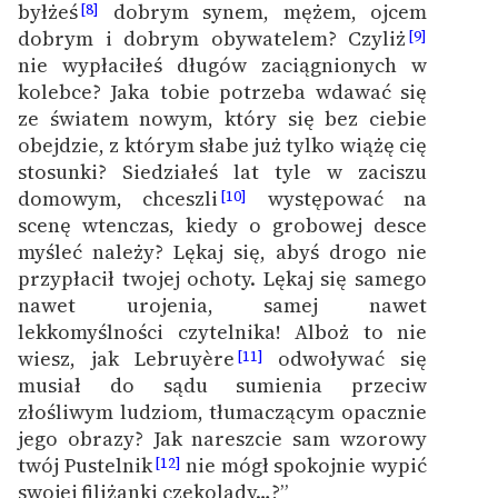
byłżeś
dobrym synem, mężem, ojcem
[8]
dobrym i dobrym obywatelem? Czyliż
[9]
nie wypłaciłeś długów zaciągnionych w
kolebce? Jaka tobie potrzeba wdawać się
ze światem nowym, który się bez ciebie
obejdzie, z którym słabe już tylko wiążę cię
stosunki? Siedziałeś lat tyle w zaciszu
domowym, chceszli
występować na
[10]
scenę wtenczas, kiedy o grobowej desce
myśleć należy? Lękaj się, abyś drogo nie
przypłacił twojej ochoty. Lękaj się samego
nawet urojenia, samej nawet
lekkomyślności czytelnika! Alboż to nie
wiesz, jak Lebruyère
odwoływać się
[11]
musiał do sądu sumienia przeciw
złośliwym ludziom, tłumaczącym opacznie
jego obrazy? Jak nareszcie sam wzorowy
twój Pustelnik
nie mógł spokojnie wypić
[12]
swojej filiżanki czekolady…?”