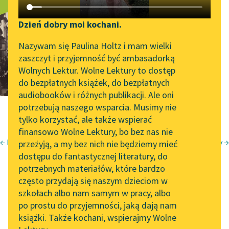
Wstęp
Katalog DAISY
Zgłoś brak utworu
Podkasty o książkach
Dzień dobry moi kochani.
Aktualności
Narzędzia
Nazywam się Paulina Holtz i mam wielki
zaszczyt i przyjemność być ambasadorką
Zapraszamy na spotkanie
Mapa Wolnych Lektur
Wolnych Lektur. Wolne Lektury to dostęp
online z tłumaczkami
do bezpłatnych książek, do bezpłatnych
Leśmianator
literatury skandynawskiej
audiobooków i różnych publikacji. Ale oni
potrzebują naszego wsparcia. Musimy nie
Przewodnik dla piszących i
Spotkanie z Katarzyną
tylko korzystać, ale także wspierać
czytających
Tunkiel w Oslo
finansowo Wolne Lektury, bo bez nas nie
← List do redaktora
Kolumny →
przeżyją, a my bez nich nie będziemy mieć
Wolne Lektury na 32.
Gerard Witowski
dostępu do fantastycznej literatury, do
Pol’and’Rock Festivalu
API
potrzebnych materiałów, które bardzo
Wstęp
„Kochanek Lady
OAI-PMH
często przydają się naszym dzieciom w
Chatterley” do słuchania
szkołach albo nam samym w pracy, albo
Widget Wolnych Lektur
na Wolnych Lekturach
po prostu do przyjemności, jaką dają nam
książki. Także kochani, wspierajmy Wolne
Przypisy
Nowy audiobook –