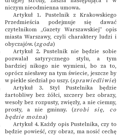
drugiej strony, zaszła następująca i w
niczym nieodmienna umowa.
Artykuł 1. Pustelnik z Krakowskiego
1
Przedmieścia podejmuje się dawać
czytelnikom „Gazety Warszawskiej” opis
miasta Warszawy, czyli charaktery ludzi i
obyczajów. (
zgoda
)
Artykuł 2. Pustelnik nie będzie sobie
2
pozwalał satyrycznego stylu, a tym
bardziej nikogo nie wymieni, bo za to,
oprócz niesławy na tym świecie, jeszcze by
w piekle siedział po uszy. (
sprawiedliwie
)
Artykuł 3. Styl Pustelnika będzie
3
żartobliwy bez żółci, szczery bez obrazy,
wesoły bez rozpusty, zwięzły, a nie ciemny,
prosty, a nie gminny. (
zrobi się, co
będzie można
)
Artykuł 4. Każdy opis Pustelnika, czy to
4
będzie powieść, czy obraz, ma nosić cechę