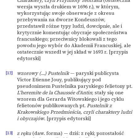
Charaktery, czyli Przymioty Teofrasta
(ostateczna
wersja wyszła drukiem w 1696 r.), w którym,
wykorzystując swoje obserwacje z okresu
przebywania na dworze Kondeuszów,
przedstawił różne typy ludzi, dowcipnie, ale i
krytycznie komentując obyczaje społeczeństwa
francuskiego; przeciwnicy blokowali z tego
powodu jego wybór do Akademii Francuskiej, ale
ostatecznie wszedł w jej skład w 1693 r. [przypis
edytorski]
[12]
wzorowy (…) Pustelnik
— paryski publicysta
Victor Etienne Jouy, publikujący pod
pseudonimem Pustelnika paryskiego felietony pt.
L'heremite de la Chaussée d'Antin
; stały się one
wzorem dla Gerarda Witowskiego i jego cyklu
felietonów publikowanych pt.
Pustelnik z
Krakowskiego Przedmieścia, czyli charaktery ludzi
i obyczajów
. [przypis edytorski]
[13]
z ręku
(daw. forma) — dziś: z ręki; pozostałość