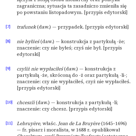
zagraniczna; sytuacja ta zasadniczo zmieniła się
po powstaniu listopadowym. [przypis edytorski]
[7]
trafunek
(daw.) — przypadek. [przypis edytorski]
[8]
nie byłżeś
(daw.) — konstrukcja z partykułą -że;
znaczenie: czy nie byłeś; czyś nie był. [przypis
edytorski]
[9]
czyliż nie wypłaciłeś
(daw.) — konstrukcja z
partykułą -że, skróconą do -ż oraz partykułą -li-;
znaczenie: czy nie wypłaciłeś, czyż nie wypłaciłeś.
[przypis edytorski]
[10]
chceszli
(daw.) — konstrukcja z partykułą -li;
znaczenie: czy chcesz. [przypis edytorski]
[11]
Lebruyère
, właśc.
Jean de La Bruyère
(1645–1696)
— fr. pisarz i moralista, w 1688 r. opublikował