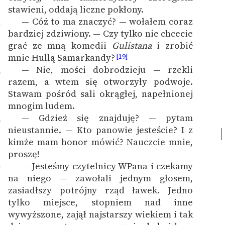
stawieni, oddają liczne pokłony.
— Cóż to ma znaczyć? — wołałem coraz
4
bardziej zdziwiony. — Czy tylko nie chcecie
grać ze mną komedii
Gulistana
i zrobić
mnie Hullą Samarkandy?
[19]
— Nie, mości dobrodzieju — rzekli
5
razem, a wtem się otworzyły podwoje.
Stawam pośród sali okrągłej, napełnionej
mnogim ludem.
— Gdzież się znajduję? — pytam
6
nieustannie. — Kto panowie jesteście? I z
kimże mam honor mówić? Nauczcie mnie,
proszę!
— Jesteśmy czytelnicy WPana i czekamy
7
na niego — zawołali jednym głosem,
zasiadłszy potrójny rząd ławek. Jedno
tylko miejsce, stopniem nad inne
wywyższone, zajął najstarszy wiekiem i tak