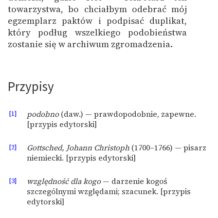
towarzystwa, bo chciałbym odebrać mój
egzemplarz paktów i podpisać duplikat,
który podług wszelkiego podobieństwa
zostanie się w archiwum zgromadzenia.
Przypisy
[1]
podobno
(daw.) — prawdopodobnie, zapewne.
[przypis edytorski]
[2]
Gottsched, Johann Christoph
(1700–1766) — pisarz
niemiecki. [przypis edytorski]
[3]
względność dla kogo
— darzenie kogoś
szczególnymi względami; szacunek. [przypis
edytorski]