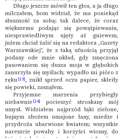
Długo jeszcze mówił ten głos, a ja długo
milczałem, bom widział, że ma poniekąd
słuszność za sobą: tak dalece, że coraz
większemu podając się powątpiewaniu,
niesprawiedliwym ujęty aż gniewem,
jużem chciał żalić się na redaktora „Gazety
Warszawskiej”, że z taką ufnością przyjął
podany ode mnie układ, gdy zmęczona
pasowaniem się dusza moja w głębokich
zanurzyła się myślach; wypadło mi pióro z
ręku
, znikł sprzed oczu papier, skleiły
[13]
się powieki, zasnąłem.
Przyjemne marzenia przybiegły
niebawnie
pocieszyć stroskany mój
[14]
umysł. Widziałem najprzód łąki zielone,
bujnym zbożem umajone łany, miedze i
przydroża ubarwione kwiatem; wszystkie
nareszcie powaby i korzyści wiosny, do