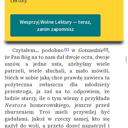
Lektury.
„Marzenie o Oriencie”
Katalog
Sophie Elkan
Felieton nr 2, z 15 marca 1816 roku.
Katalog w formacie PDF
Blog
Wesprzyj Wolne Lektury — teraz,
Est modus in rebus
.
zanim zapomnisz
— Jest sposób na wszystko.
Lektury szkolne i klasyka
literatury do słuchania dla
Czytałem… podobno
w
Gotszedzie
,
[1]
[2]
uczennic i uczniów z
że Pan Bóg na to nam dał dwoje oczu, dwoje
niepełnosprawnościami
uszów, a jedne usta, ażebyśmy wiele
patrzeli, wiele słuchali, a mało mówili.
E-kolekcja lektur
Niech w sobie jaką chce prawdę zawiera ta
szkolnych i literatury do
pożyteczna zwłaszcza dla młodzieży
słuchania dla uczennic i
przestroga, ja zaś na to odpowiem, że
uczniów z
ludzie starzy, ile o tym wiemy z przykładu
niepełnosprawnościami
Nestora
homerowskiego, jeszcze przed
zburzeniem Troi mieli przywilej być
Feministyczne inspiracje.
gadułami. Jakoż w rzeczy samej, kto się
Popularyzacja
nażył do woli, a przeto dosyć napatrzył i
skandynawskiej literatury