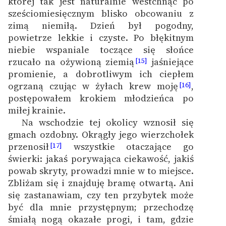
której tak jest naturalnie westchnąć po
sześciomiesięcznym blisko obcowaniu z
zimą niemiłą. Dzień był pogodny,
powietrze lekkie i czyste. Po błękitnym
niebie wspaniale toczące się słońce
rzucało na ożywioną ziemią
jaśniejące
[15]
promienie, a dobrotliwym ich ciepłem
ogrzaną czując w żyłach krew moję
,
[16]
postępowałem krokiem młodzieńca po
miłej krainie.
Na wschodzie tej okolicy wznosił się
gmach ozdobny. Okrągły jego wierzchołek
przenosił
wszystkie otaczające go
[17]
świerki: jakaś porywająca ciekawość, jakiś
powab skryty, prowadzi mnie w to miejsce.
Zbliżam się i znajduję bramę otwartą. Ani
się zastanawiam, czy ten przybytek może
być dla mnie przystępnym; przechodzę
śmiałą nogą okazałe progi, i tam, gdzie