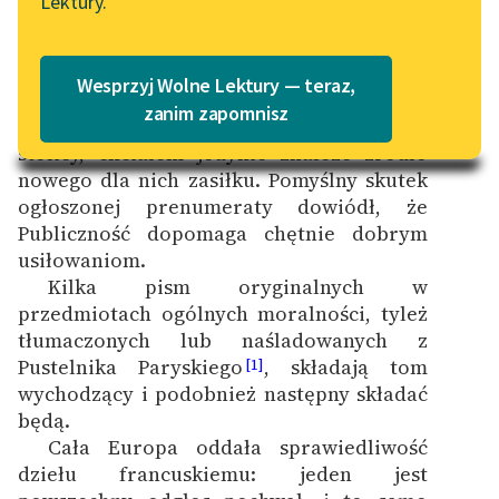
Lektury.
Katalog
Blog
Na fundusz ubogich
Katalog w formacie PDF
Wydawać rzeczy poniekąd wiadome nie
Wesprzyj Wolne Lektury — teraz,
było moim zamiarem. Powodowany
Lektury szkolne i klasyka
zanim zapomnisz
względami na los ubogich mieszkańców tej
literatury do słuchania dla
stolicy, chciałem jedynie znaleźć źródło
uczennic i uczniów z
nowego dla nich zasiłku. Pomyślny skutek
niepełnosprawnościami
ogłoszonej prenumeraty dowiódł, że
Publiczność dopomaga chętnie dobrym
E-kolekcja lektur
usiłowaniom.
szkolnych i literatury do
Kilka pism oryginalnych w
słuchania dla uczennic i
przedmiotach ogólnych moralności, tyleż
uczniów z
tłumaczonych lub naśladowanych z
niepełnosprawnościami
Pustelnika Paryskiego
, składają tom
[1]
Feministyczne inspiracje.
wychodzący i podobnież następny składać
Popularyzacja
będą.
skandynawskiej literatury
Cała Europa oddała sprawiedliwość
feministycznej
dziełu francuskiemu: jeden jest