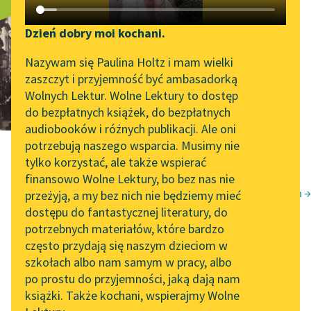
Do czytelnika
Katalog DAISY
Zgłoś brak utworu
Podkasty o książkach
Dzień dobry moi kochani.
Aktualności
Narzędzia
Nazywam się Paulina Holtz i mam wielki
zaszczyt i przyjemność być ambasadorką
„Prokurator Alicja Horn”
Mapa Wolnych Lektur
Wolnych Lektur. Wolne Lektury to dostęp
do słuchania
do bezpłatnych książek, do bezpłatnych
Leśmianator
audiobooków i różnych publikacji. Ale oni
Byliśmy częścią AI Impact
potrzebują naszego wsparcia. Musimy nie
Przewodnik dla piszących i
Lab
tylko korzystać, ale także wspierać
czytających
finansowo Wolne Lektury, bo bez nas nie
Zapraszamy na spotkanie
List do redaktora →
przeżyją, a my bez nich nie będziemy mieć
online z tłumaczkami
Gerard Witowski
dostępu do fantastycznej literatury, do
literatury skandynawskiej
API
potrzebnych materiałów, które bardzo
Do czytelnika
Spotkanie z Katarzyną
OAI-PMH
często przydają się naszym dzieciom w
Tunkiel w Oslo
szkołach albo nam samym w pracy, albo
Widget Wolnych Lektur
po prostu do przyjemności, jaką dają nam
102. lata temu zmarł
książki. Także kochani, wspierajmy Wolne
Przypisy
Joseph Conrad