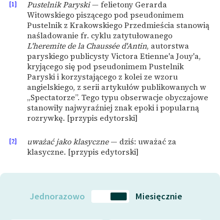
[1]
Pustelnik Paryski
— felietony Gerarda
Witowskiego piszącego pod pseudonimem
Zasady wykorzystania
Pustelnik z Krakowskiego Przedmieścia stanowią
Wolnych Lektur
naśladowanie fr. cyklu zatytułowanego
L'heremite de la Chaussée d'Antin
, autorstwa
Logotypy
paryskiego publicysty Victora Etienne'a Jouy'a,
kryjącego się pod pseudonimem Pustelnik
Materiały promocyjne
Paryski i korzystającego z kolei ze wzoru
angielskiego, z serii artykułów publikowanych w
Polityka prywatności
„Spectatorze”. Tego typu obserwacje obyczajowe
stanowiły najwyraźniej znak epoki i popularną
Regulamin biblioteki
rozrywkę. [przypis edytorski]
Dane fundacji i
[2]
uważać jako klasyczne
— dziś: uważać za
sprawozdania finansowe
klasyczne. [przypis edytorski]
Regulamin darowizn
Informacja o treściach
wrażliwych
Jednorazowo
Miesięcznie
Deklaracja dostępności