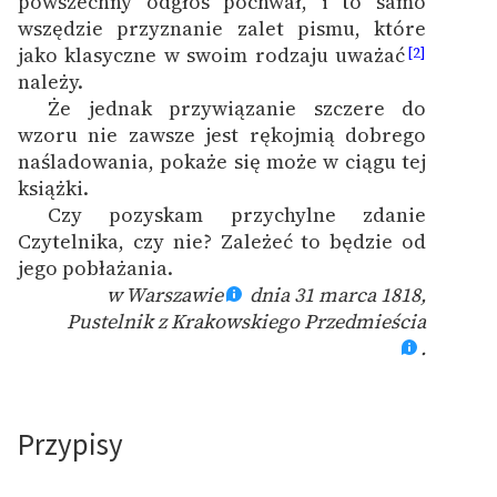
powszechny odgłos pochwał, i to samo
Ręce pełne poezji
wszędzie przyznanie zalet pismu, które
jako klasyczne w swoim rodzaju uważać
[2]
Kolekcje edukacyjne
należy.
twórców przechodzących
Że jednak przywiązanie szczere do
do domeny publicznej,
wzoru nie zawsze jest rękojmią dobrego
lektur szkolnych oraz
naśladowania, pokaże się może w ciągu tej
Starego Testamentu
książki.
Odkurzamy bohaterów
Czy pozyskam przychylne zdanie
Czytelnika, czy nie? Zależeć to będzie od
Szkoła Poezji Wolnych
jego pobłażania.
Lektur
w Warszawie
dnia 31 marca 1818,
Pustelnik z Krakowskiego Przedmieścia
O nas
.
Kontakt
O projekcie
Przypisy
Zespół