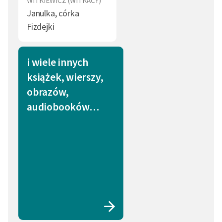
WITKIEWICZ (WITKACY)
Janulka, córka
Fizdejki
i wiele innych
książek, wierszy,
obrazów,
audiobooków…