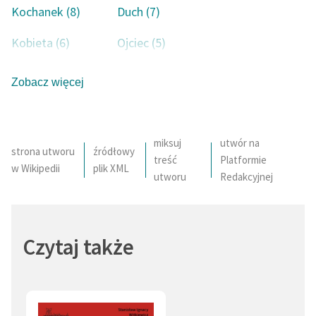
Kochanek (8)
Duch (7)
Kobieta (6)
Ojciec (5)
Mężczyzna (4)
Śmierć (4)
Zobacz więcej
Dziecko (4)
Kobieta demoniczna (3)
Córka (3)
Miłość (3)
miksuj
utwór na
strona utworu
źródłowy
treść
Platformie
Poeta (2)
Matka (2)
w Wikipedii
plik XML
utworu
Redakcyjnej
Mąż (2)
Miłość silniejsza niż śmierć (2)
Sługa (2)
Samobójstwo (1)
Czytaj także
Ciało (1)
Morderstwo (1)
Zaświaty (1)
Artysta (1)