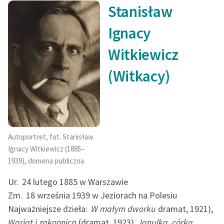
Ręce pełne poezji
Stanisław
SCENA SIÓDMA
Kolekcje edukacyjne
SCENA ÓSMA
Ignacy
twórców przechodzących
SCENA DZIEWIĄTA
Witkiewicz
do domeny publicznej,
SCENA DZIESIĄTA
lektur szkolnych oraz
SCENA JEDENASTA
(Witkacy)
Starego Testamentu
SCENA DWUNASTA
SCENA TRZYNASTA
Odkurzamy bohaterów
SCENA CZTERNASTA
Szkoła Poezji Wolnych
SCENA PIĘTNASTA
Lektur
SCENA SZESNASTA
Autoportret, fot. Stanisław
O nas
AKT DRUGI
Ignacy Witkiewicz (1885–
SCENA PIERWSZA
1939), domena publiczna
Kontakt
SCENA DRUGA
Ur.
24 lutego 1885 w Warszawie
SCENA TRZECIA
O projekcie
Zm.
18 września 1939 w Jeziorach na Polesiu
SCENA CZWARTA
Najważniejsze dzieła:
W małym dworku
dramat, 1921),
Zespół
SCENA PIĄTA
Wariat i zakonnica
(dramat, 1923),
Janulka, córka