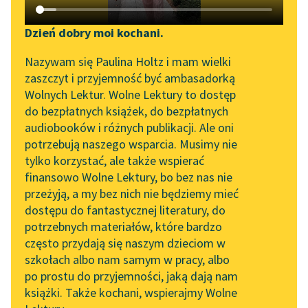
Katalog DAISY
Zgłoś brak utworu
Podkasty o książkach
Dzień dobry moi kochani.
Aktualności
Narzędzia
Nazywam się Paulina Holtz i mam wielki
zaszczyt i przyjemność być ambasadorką
„Prokurator Alicja Horn”
Mapa Wolnych Lektur
Wolnych Lektur. Wolne Lektury to dostęp
do słuchania
pobierz książkę
do bezpłatnych książek, do bezpłatnych
Leśmianator
audiobooków i różnych publikacji. Ale oni
Byliśmy częścią AI Impact
potrzebują naszego wsparcia. Musimy nie
Przewodnik dla piszących i
Lab
tylko korzystać, ale także wspierać
czytających
czytaj online
finansowo Wolne Lektury, bo bez nas nie
Zapraszamy na spotkanie
przeżyją, a my bez nich nie będziemy mieć
online z tłumaczkami
dostępu do fantastycznej literatury, do
Dramat z 1921 roku, który na scenie został wystawiony
literatury skandynawskiej
API
potrzebnych materiałów, które bardzo
dwa lata później. Utwór jest krytyką konwencji
Spotkanie z Katarzyną
OAI-PMH
często przydają się naszym dzieciom w
realistycznej w sztuce. Powstał w odpowiedzi na dzieło
Tunkiel w Oslo
szkołach albo nam samym w pracy, albo
Tadeusza Rittnera pt.
W małym domku
.
Widget Wolnych Lektur
po prostu do przyjemności, jaką dają nam
102. lata temu zmarł
książki. Także kochani, wspierajmy Wolne
Przypisy
Joseph Conrad
Akcja rozgrywa się w Kozłowicach, gdzie mieszka