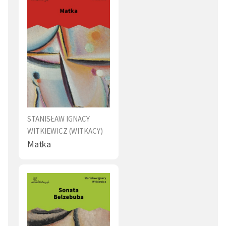
Nuda (1)
Pocałunek (1)
Zdrowie (1)
Dworek (1)
Twórczość (1)
Honor (1)
Zabawa (1)
Łzy (1)
Choroba (1)
Obyczaje (1)
Cierpienie (1)
Rodzina (1)
STANISŁAW IGNACY
WITKIEWICZ (WITKACY)
Trup (1)
Pozory (1)
Matka
Filozof (1)
Grzeczność (1)
Kłamstwo (1)
Zdrada (1)
Prawda (1)
Dorosłość (1)