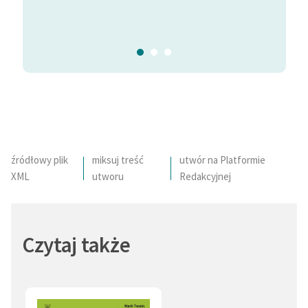
się też w sprawy społeczne i polityczne. Miał czworo
Pamiętn
dzieci, jego jedyna wnuczka zmarła bezpotomnie.
źródłowy plik
miksuj treść
utwór na Platformie
XML
utworu
Redakcyjnej
Czytaj także