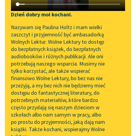
Katalog DAISY
Zgłoś brak utworu
Podkasty o książkach
Dzień dobry moi kochani.
Aktualności
Narzędzia
Nazywam się Paulina Holtz i mam wielki
zaszczyt i przyjemność być ambasadorką
„Prokurator Alicja Horn”
Mapa Wolnych Lektur
Wolnych Lektur. Wolne Lektury to dostęp
do słuchania
do bezpłatnych książek, do bezpłatnych
Leśmianator
audiobooków i różnych publikacji. Ale oni
Byliśmy częścią AI Impact
potrzebują naszego wsparcia. Musimy nie
Przewodnik dla piszących i
Lab
tylko korzystać, ale także wspierać
czytających
pobierz książkę
finansowo Wolne Lektury, bo bez nas nie
Zapraszamy na spotkanie
przeżyją, a my bez nich nie będziemy mieć
online z tłumaczkami
dostępu do fantastycznej literatury, do
literatury skandynawskiej
API
czytaj online
potrzebnych materiałów, które bardzo
Spotkanie z Katarzyną
OAI-PMH
często przydają się naszym dzieciom w
Tunkiel w Oslo
szkołach albo nam samym w pracy, albo
Widget Wolnych Lektur
Pamiętniki Adama i Ewy
po prostu do przyjemności, jaką dają nam
102. lata temu zmarł
Wypisy z pamiętnika Adama
książki. Także kochani, wspierajmy Wolne
Przypisy
Joseph Conrad