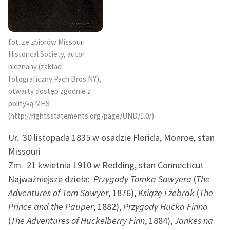
Ręce pełne poezji
Kolekcje edukacyjne
twórców przechodzących
fot. ze zbiorów Missouri
do domeny publicznej,
Historical Society, autor
lektur szkolnych oraz
nieznany (zakład
Starego Testamentu
fotograficzny Pach Bros NY),
otwarty dostęp zgodnie z
Odkurzamy bohaterów
polityką MHS
(http://rightsstatements.org/page/UND/1.0/)
Szkoła Poezji Wolnych
Lektur
Ur.
30 listopada 1835 w osadzie Florida, Monroe, stan
O nas
Missouri
Zm.
21 kwietnia 1910 w Redding, stan Connecticut
Kontakt
Najważniejsze dzieła:
Przygody Tomka Sawyera
(
The
Adventures of Tom Sawyer
, 1876),
Książę i żebrak
(
The
O projekcie
Prince and the Pauper
, 1882),
Przygody Hucka Finna
Zespół
(
The Adventures of Huckelberry Finn
, 1884),
Jankes na