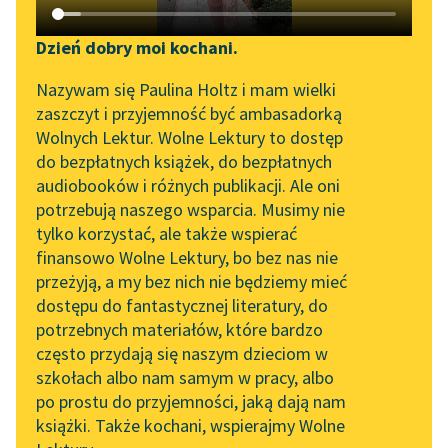
Katalog DAISY
Zgłoś brak utworu
Podkasty o książkach
Dzień dobry moi kochani.
Aktualności
Narzędzia
Nazywam się Paulina Holtz i mam wielki
zaszczyt i przyjemność być ambasadorką
„Prokurator Alicja Horn”
Mapa Wolnych Lektur
Wolnych Lektur. Wolne Lektury to dostęp
do słuchania
pobierz audiobook
do bezpłatnych książek, do bezpłatnych
Leśmianator
audiobooków i różnych publikacji. Ale oni
Byliśmy częścią AI Impact
pobierz książkę
potrzebują naszego wsparcia. Musimy nie
Przewodnik dla piszących i
Lab
tylko korzystać, ale także wspierać
czytających
finansowo Wolne Lektury, bo bez nas nie
Zapraszamy na spotkanie
przeżyją, a my bez nich nie będziemy mieć
online z tłumaczkami
czytaj online
dostępu do fantastycznej literatury, do
literatury skandynawskiej
API
potrzebnych materiałów, które bardzo
Spotkanie z Katarzyną
OAI-PMH
często przydają się naszym dzieciom w
Czyta:
Paweł Paprocki
, reż.
Gosia Kozera
Tunkiel w Oslo
szkołach albo nam samym w pracy, albo
Widget Wolnych Lektur
po prostu do przyjemności, jaką dają nam
102. lata temu zmarł
1×
książki. Także kochani, wspierajmy Wolne
Przypisy
Joseph Conrad