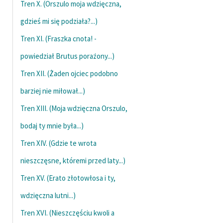
Tren X. (Orszulo moja wdzięczna,
Zasady wykorzystania
gdzieś mi się podziała?...)
Wolnych Lektur
Tren XI. (Fraszka cnota! -
Logotypy
powiedział Brutus porażony...)
Materiały promocyjne
Tren XII. (Żaden ojciec podobno
barziej nie miłował...)
Polityka prywatności
Tren XIII. (Moja wdzięczna Orszulo,
Regulamin biblioteki
bodaj ty mnie była...)
Dane fundacji i
Tren XIV. (Gdzie te wrota
sprawozdania finansowe
nieszczęsne, któremi przed laty...)
Regulamin darowizn
Tren XV. (Erato złotowłosa i ty,
Informacja o treściach
wdzięczna lutni...)
wrażliwych
Tren XVI. (Nieszczęściu kwoli a
Deklaracja dostępności