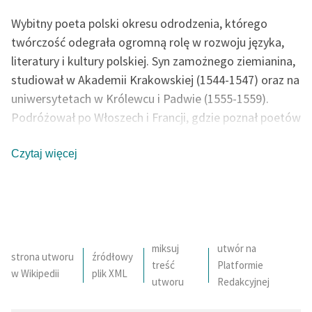
Wybitny poeta polski okresu odrodzenia, którego
twórczość odegrała ogromną rolę w rozwoju języka,
literatury i kultury polskiej. Syn zamożnego ziemianina,
studiował w Akademii Krakowskiej (1544-1547) oraz na
uniwersytetach w Królewcu i Padwie (1555-1559).
Podróżował po Włoszech i Francji, gdzie poznał poetów
Plejady (Ronsard). Po powrocie do Polski dzięki
biskupowi Myszkowskiemu rozpoczął karierę na
Czytaj więcej
dworze Zygmunta Augusta, w 1563 r. został
sekretarzem królewskim. Ok. 1575 r. ożenił się i osiadł
na wsi. Śmierć jednej z córek stała się pobudką do
napisania oryginalnego cyklu trenów. Zmarł nagle na
serce. W jego pogrzebie uczestniczył król Stefan
miksuj
utwór na
strona utworu
źródłowy
treść
Platformie
Batory, kanclerz J. Zamojski i in.
w Wikipedii
plik XML
utworu
Redakcyjnej
autor: Katarzyna Migdał