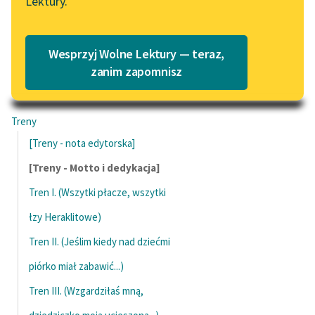
Lektury.
Katalog
Blog
0:00:00
– 0:00:51
Katalog w formacie PDF
Czas do końca: 0:00:51
Wesprzyj Wolne Lektury — teraz,
Lektury szkolne i klasyka
zanim zapomnisz
literatury do słuchania dla
uczennic i uczniów z
niepełnosprawnościami
Treny
[Treny - nota edytorska]
E-kolekcja lektur
szkolnych i literatury do
[Treny - Motto i dedykacja]
słuchania dla uczennic i
Tren I. (Wszytki płacze, wszytki
uczniów z
niepełnosprawnościami
łzy Heraklitowe)
Tren II. (Jeślim kiedy nad dziećmi
Feministyczne inspiracje.
Popularyzacja
piórko miał zabawić...)
skandynawskiej literatury
Tren III. (Wzgardziłaś mną,
feministycznej