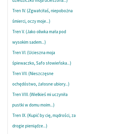
dziedziczko moja ucieszona...)
Ręce pełne poezji
Tren IV. (Zgwałciłaś, niepobożna
Kolekcje edukacyjne
śmierci, oczy moje...)
twórców przechodzących
do domeny publicznej,
Tren V. (Jako oliwka mała pod
lektur szkolnych oraz
wysokim sadem...)
Starego Testamentu
Tren VI. (Ucieszna moja
Odkurzamy bohaterów
śpiewaczko, Safo słowieńska...)
Szkoła Poezji Wolnych
Tren VII. (Nieszczęsne
Lektur
ochędóstwo, żałosne ubiory...)
O nas
Tren VIII. (Wielkieś mi uczyniła
Kontakt
pustki w domu moim...)
O projekcie
Tren IX. (Kupić by cię, mądrości, za
Zespół
drogie pieniądze...)