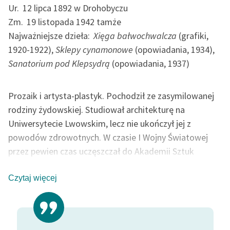
Ur.
12 lipca 1892 w Drohobyczu
Deklaracja dostępności
Zm.
19 listopada 1942 tamże
Najważniejsze dzieła:
Xięga bałwochwalcza
(grafiki,
1920-1922),
Sklepy cynamonowe
(opowiadania, 1934),
Sanatorium pod Klepsydrą
(opowiadania, 1937)
Prozaik i artysta-plastyk. Pochodził ze zasymilowanej
rodziny żydowskiej. Studiował architekturę na
Uniwersytecie Lwowskim, lecz nie ukończył jej z
powodów zdrowotnych. W czasie I Wojny Światowej
przez pewien czas uczęszczał do Akademii Sztuk
Pięknych w Wiedniu. Później pracował w rodzinnym
Drohobyczu jako nauczyciel.
Czytaj więcej
Schulz debiutował dzięki zainteresowaniu, jakie wobec
jego prozy i osoby żywiła Zofia Nałkowska. W ogóle
jego proza fascynowała innych pisarzy, takich jak