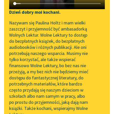
Katalog DAISY
Zgłoś brak utworu
Podkasty o książkach
Dzień dobry moi kochani.
Aktualności
Narzędzia
Nazywam się Paulina Holtz i mam wielki
zaszczyt i przyjemność być ambasadorką
Zapraszamy na spotkanie
Mapa Wolnych Lektur
pobierz audiobook
Wolnych Lektur. Wolne Lektury to dostęp
online z tłumaczkami
do bezpłatnych książek, do bezpłatnych
Leśmianator
literatury skandynawskiej
pobierz książkę
audiobooków i różnych publikacji. Ale oni
potrzebują naszego wsparcia. Musimy nie
Przewodnik dla piszących i
Spotkanie z Katarzyną
tylko korzystać, ale także wspierać
czytających
Tunkiel w Oslo
finansowo Wolne Lektury, bo bez nas nie
czytaj online
przeżyją, a my bez nich nie będziemy mieć
Wolne Lektury na 32.
dostępu do fantastycznej literatury, do
Pol’and’Rock Festivalu
API
potrzebnych materiałów, które bardzo
Czyta:
Krzysztof Plewako-Szczerbiński
, reż.
Dominik Lehman
„Kochanek Lady
OAI-PMH
często przydają się naszym dzieciom w
Chatterley” do słuchania
szkołach albo nam samym w pracy, albo
Widget Wolnych Lektur
na Wolnych Lekturach
1×
po prostu do przyjemności, jaką dają nam
książki. Także kochani, wspierajmy Wolne
Przypisy
Nowy audiobook –
Noc lipcowa