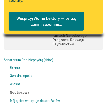
Lektury.
„Marzenie o Oriencie”
Katalog
0:00:00
– 0:15:55
Sophie Elkan
Czas do końca: 0:15:55
Katalog w formacie PDF
Blog
Wesprzyj Wolne Lektury — teraz,
Dofinansowano ze
środków: Priorytet 4
zanim zapomnisz
Udostępnienie publikacji w
formatach cyfrowych w
Lektury szkolne i klasyka
ramach Narodowego
Programu Rozwoju
literatury do słuchania dla
Czytelnictwa.
uczennic i uczniów z
niepełnosprawnościami
Sanatorium Pod Klepsydrą (zbiór)
E-kolekcja lektur
Księga
szkolnych i literatury do
słuchania dla uczennic i
Genialna epoka
uczniów z
Wiosna
niepełnosprawnościami
Noc lipcowa
Feministyczne inspiracje.
Popularyzacja
Mój ojciec wstępuje do strażaków
skandynawskiej literatury