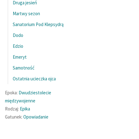
Druga jesień
feministycznej
Martwy sezon
Ręce pełne poezji
Sanatorium Pod Klepsydrą
Kolekcje edukacyjne
Dodo
twórców przechodzących
do domeny publicznej,
Edzio
lektur szkolnych oraz
Emeryt
Starego Testamentu
Samotność
Odkurzamy bohaterów
Ostatnia ucieczka ojca
Szkoła Poezji Wolnych
Epoka:
Dwudziestolecie
Lektur
międzywojenne
O nas
Rodzaj:
Epika
Gatunek:
Opowiadanie
Kontakt
O projekcie