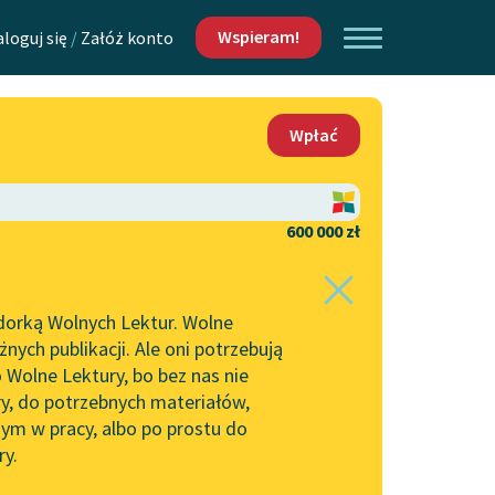
Wspieram!
aloguj się
/
Załóż konto
O nas
Wpłać
Lektur
Kontakt
O projekcie
600 000 zł
 piszących i
Zespół
dorką Wolnych Lektur. Wolne
Zasady wykorzystania
ych publikacji. Ale oni potrzebują
Wolnych Lektur
 Wolne Lektury, bo bez nas nie
Logotypy
ry, do potrzebnych materiałów,
ym w pracy, albo po prostu do
h Lektur
Materiały promocyjne
ry.
Polityka prywatności