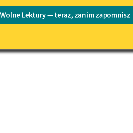
pobierz książkę
Katalog
Blog
 Wolne Lektury — teraz, zanim zapomnisz
Katalog w for
Lektury szkolne i klasyka
literatury do słuchania dla
uczennic i uczniów z
niepełnosprawnościami
E-kolekcja lektur szkolnych i
literatury do słuchania dla
uczennic i uczniów z
niepełnosprawnościami
Feministyczne inspiracje.
Popularyzacja skandynawskiej
literatury feministycznej
Ręce pełne poezji
Kolekcje edukacyjne twórców
przechodzących do domeny