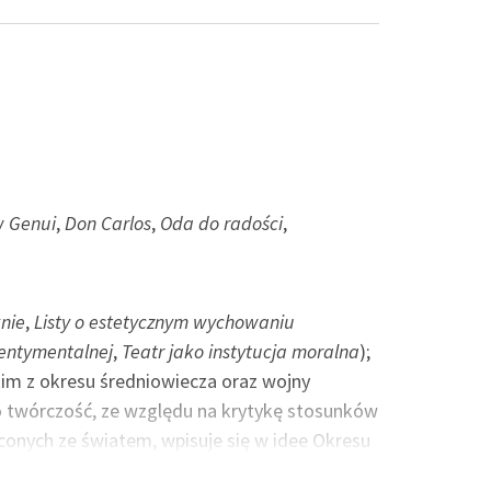
w Genui
,
Don Carlos
,
Oda do radości
,
knie
,
Listy o estetycznym wychowaniu
sentymentalnej
,
Teatr jako instytucja moralna
);
im z okresu średniowiecza oraz wojny
o twórczość, ze względu na krytykę stosunków
onych ze światem, wpisuje się w idee Okresu
tawicieli klasyki weimarskiej, obok Goethego,