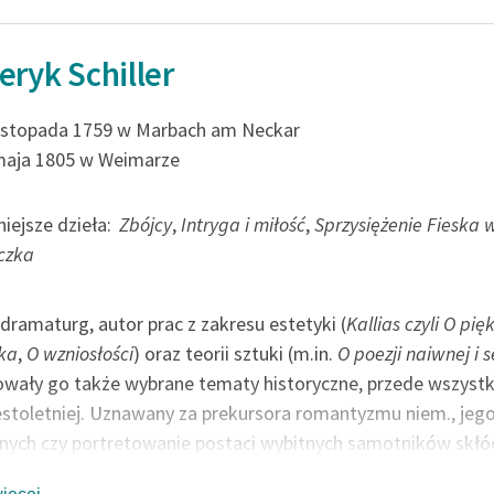
publicznej, lektur szkolnych
oraz Starego Testamentu
Odkurzamy bohaterów
eryk Schiller
Szkoła Poezji Wolnych Lektur
listopada 1759 w Marbach am Neckar
maja 1805 w Weimarze
iejsze dzieła:
Zbójcy
,
Intryga i miłość
,
Sprzysiężenie Fieska 
czka
 dramaturg, autor prac z zakresu estetyki (
Kallias czyli O pię
ka
,
O wzniosłości
) oraz teorii sztuki (m.in.
O poezji naiwnej i 
owały go także wybrane tematy historyczne, przede wszystk
estoletniej. Uznawany za prekursora romantyzmu niem., jeg
nych czy portretowanie postaci wybitnych samotników skłóc
 Naporu, Schiller pozostaje jednak jednym z głównych przeds