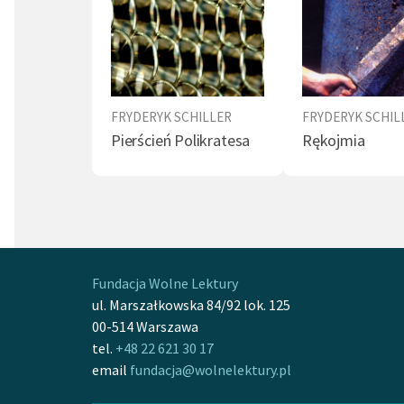
FRYDERYK SCHILLER
FRYDERYK SCHIL
Pierścień Polikratesa
Rękojmia
Fundacja Wolne Lektury
ul. Marszałkowska 84/92 lok. 125
00-514 Warszawa
tel.
+48 22 621 30 17
email
fundacja@wolnelektury.pl