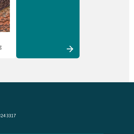
g
324 3317