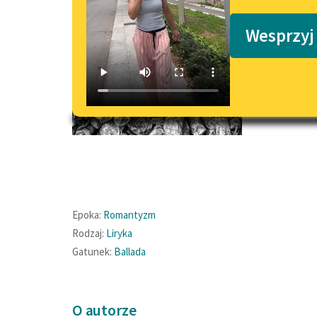
Podkasty o książkach
Wesprzyj
Epoka:
Romantyzm
Rodzaj:
Liryka
Gatunek:
Ballada
O autorze