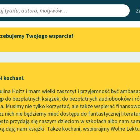
Z
rzebujemy Twojego wsparcia!
Aktualności
Narzędzia
e Lektury
Zapraszamy na spotkanie
Mapa Wolnych 
online z tłumaczkami
irmami
Leśmianator
literatury skandynawskiej
ewsletter
Przewodnik dla
Spotkanie z Katarzyną Tunkiel
i kochani.
czytających
w Oslo
lina Holtz i mam wielki zaszczyt i przyjemność być ambasa
Wolne Lektury na 32.
yk Schiller
p do bezpłatnych książek, do bezpłatnych audiobooków i różn
Pol’and’Rock Festivalu
API
r Handschuh
. Musimy nie tylko korzystać, ale także wspierać finansowo
ce redakcyjne
„Kochanek Lady Chatterley”
OAI-PMH
ez nich nie będziemy mieć dostępu do fantastycznej literatu
do słuchania na Wolnych
ęsto przydają się naszym dzieciom w szkołach albo nam sam
Lekturach
Widget Wolnyc
ką dają nam książki. Także kochani, wspierajmy Wolne Lektu
oru
Nowy audiobook – „Marzenie
Przypisy
o Oriencie” Sophie Elkan