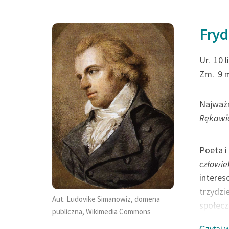
Fryd
Ur.
10 
Zm.
9 
Najważn
Rękawi
Poeta i
człowie
interes
trzydzi
Aut. Ludovike Simanowiz, domena
społecz
publiczna, Wikimedia Commons
Burzy i