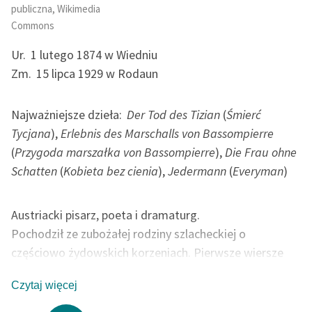
publiczna, Wikimedia
feministycznej
Commons
Ręce pełne poezji
Ur.
1 lutego 1874 w Wiedniu
Kolekcje edukacyjne
Zm.
15 lipca 1929 w Rodaun
twórców przechodzących
do domeny publicznej,
Najważniejsze dzieła:
Der Tod des Tizian
(
Śmierć
lektur szkolnych oraz
Tycjana
),
Erlebnis des Marschalls von Bassompierre
Starego Testamentu
(
Przygoda marszałka von Bassompierre
),
Die Frau ohne
Odkurzamy bohaterów
Schatten
(
Kobieta bez cienia
),
Jedermann
(
Everyman
)
Szkoła Poezji Wolnych
Lektur
Austriacki pisarz, poeta i dramaturg.
Pochodził ze zubożałej rodziny szlacheckiej o
O nas
częściowo żydowskich korzeniach. Pierwsze wiersze
Kontakt
opublikował w wieku 16 lat. Od 1892 r. studiował
Czytaj więcej
prawo, a następnie języki romańskie na uniwersytecie w
O projekcie
Wiedniu. W tym czasie wydał dramat
Śmierć Tycjana
,