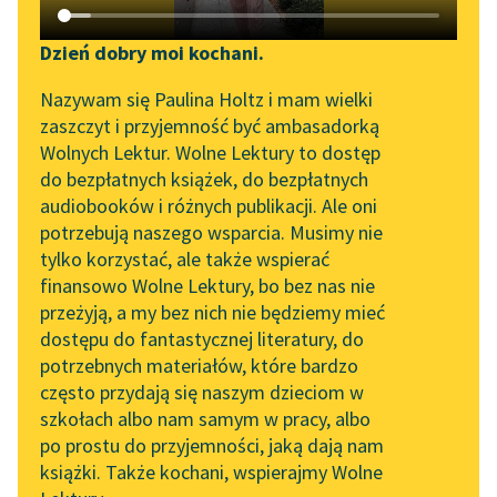
Katalog DAISY
Zgłoś brak utworu
Podkasty o książkach
Dzień dobry moi kochani.
Aktualności
Narzędzia
Nazywam się Paulina Holtz i mam wielki
zaszczyt i przyjemność być ambasadorką
Spotkanie z Katarzyną
Mapa Wolnych Lektur
Wolnych Lektur. Wolne Lektury to dostęp
Tunkiel w Oslo
do bezpłatnych książek, do bezpłatnych
Leśmianator
audiobooków i różnych publikacji. Ale oni
pobierz książkę
Wolne Lektury na 32.
potrzebują naszego wsparcia. Musimy nie
Przewodnik dla piszących i
Pol’and’Rock Festivalu
tylko korzystać, ale także wspierać
czytających
finansowo Wolne Lektury, bo bez nas nie
„Kochanek Lady
czytaj online
przeżyją, a my bez nich nie będziemy mieć
Chatterley” do słuchania
dostępu do fantastycznej literatury, do
na Wolnych Lekturach
API
potrzebnych materiałów, które bardzo
Epoka:
Modernizm
Nowy audiobook –
OAI-PMH
często przydają się naszym dzieciom w
Rodzaj:
Liryka
„Marzenie o Oriencie”
szkołach albo nam samym w pracy, albo
Widget Wolnych Lektur
Gatunek:
Wiersz
Sophie Elkan
po prostu do przyjemności, jaką dają nam
książki. Także kochani, wspierajmy Wolne
Przypisy
Kolekcja Nadwyraz.com x