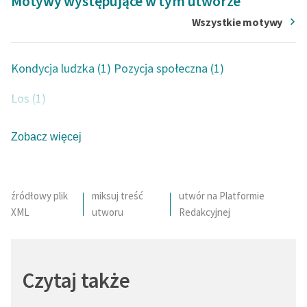
Motywy występujące w tym utworze
Wszystkie motywy
Deklaracja dostępności
Kondycja ludzka (1)
Pozycja społeczna (1)
Los (1)
Zobacz więcej
źródłowy plik
miksuj treść
utwór na Platformie
XML
utworu
Redakcyjnej
Czytaj także