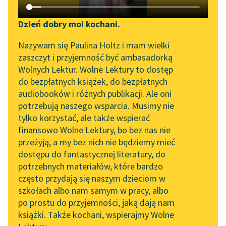
Katalog DAISY
Zgłoś brak utworu
Podkasty o książkach
Dzień dobry moi kochani.
Aktualności
Narzędzia
Nazywam się Paulina Holtz i mam wielki
zaszczyt i przyjemność być ambasadorką
„Prokurator Alicja Horn”
Mapa Wolnych Lektur
Wolnych Lektur. Wolne Lektury to dostęp
do słuchania
pobierz książkę
do bezpłatnych książek, do bezpłatnych
Leśmianator
audiobooków i różnych publikacji. Ale oni
Byliśmy częścią AI Impact
potrzebują naszego wsparcia. Musimy nie
Przewodnik dla piszących i
Lab
tylko korzystać, ale także wspierać
czytających
czytaj online
finansowo Wolne Lektury, bo bez nas nie
Zapraszamy na spotkanie
przeżyją, a my bez nich nie będziemy mieć
online z tłumaczkami
dostępu do fantastycznej literatury, do
Spis treści:
literatury skandynawskiej
API
potrzebnych materiałów, które bardzo
I
Spotkanie z Katarzyną
OAI-PMH
często przydają się naszym dzieciom w
II
Tunkiel w Oslo
szkołach albo nam samym w pracy, albo
III
Widget Wolnych Lektur
po prostu do przyjemności, jaką dają nam
102. lata temu zmarł
książki. Także kochani, wspierajmy Wolne
Przypisy
Joseph Conrad
Epoka:
Romantyzm