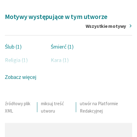
Motywy występujące w tym utworze
Wszystkie motywy
Ślub (1)
Śmierć (1)
Religia (1)
Kara (1)
Czarownica (1)
Czary (1)
Zobacz więcej
źródłowy plik
miksuj treść
utwór na Platformie
XML
utworu
Redakcyjnej