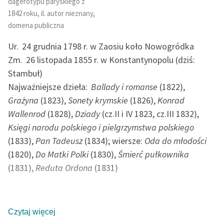
dagerotypu paryskiego z
Ręce pełne poezji
1842 roku, il. autor nieznany,
domena publiczna
Kolekcje edukacyjne
twórców przechodzących
Ur.
24 grudnia 1798 r. w Zaosiu koło Nowogródka
do domeny publicznej,
Zm.
26 listopada 1855 r. w Konstantynopolu (dziś:
lektur szkolnych oraz
Stambuł)
Starego Testamentu
Najważniejsze dzieła:
Ballady i romanse
(1822),
Odkurzamy bohaterów
Grażyna
(1823),
Sonety krymskie
(1826),
Konrad
Wallenrod
(1828),
Dziady
(cz.II i IV 1823, cz.III 1832),
Szkoła Poezji Wolnych
Lektur
Księgi narodu polskiego i pielgrzymstwa polskiego
(1833),
Pan Tadeusz
(1834); wiersze:
Oda do młodości
O nas
(1820),
Do Matki Polki
(1830),
Śmierć pułkownika
(1831),
Reduta Ordona
(1831)
Kontakt
O projekcie
Polski poeta i publicysta okresu romantyzmu (czołowy
Zespół
z trójcy „wieszczów”). Syn adwokata, Mikołaja (zm.
Czytaj więcej