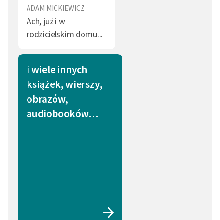
ADAM MICKIEWICZ
Ach, już i w
rodzicielskim domu...
i wiele innych
książek, wierszy,
obrazów,
audiobooków…