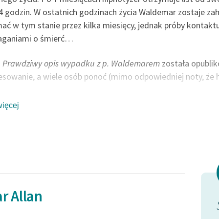
publicznej, lektur szkolnych
oraz Starego Testamentu
4 godzin. W ostatnich godzinach życia Waldemar zostaje za
ać w tym stanie przez kilka miesięcy, jednak próby kontak
Odkurzamy bohaterów
łaganiami o śmierć…
Szkoła Poezji Wolnych Lektur
a
Prawdziwy opis wypadku z p. Waldemarem
została opublik
esowanie, a wiele osób ponoć (mimo odpowiedniej noty, że his
więcej
llan Poe to amerykański pisarz epoki romantyzmu, przedsta
niejszego twórcę XIX-wiecznej fantastyki i horroru, inspirow
kiego, Gustava Meyrinka, H.P. Lovecrafta.
r Allan
od dni
Pierwszy ruch mej dłoni,