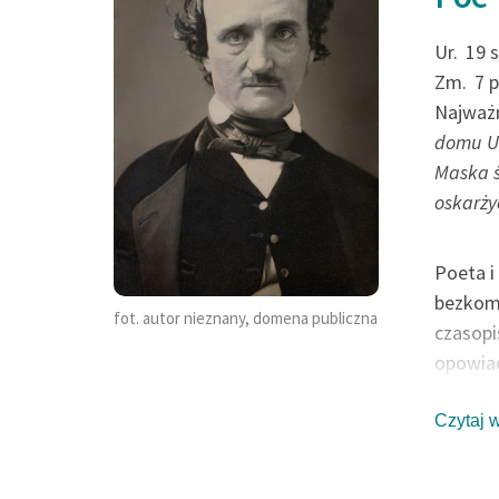
dziesięciu i przera
straszliwa zmiana
Ur.
19 
Zm.
7 
nim zaszła...
Najważn
domu U
Edgar Allan Poe, Prawdzi
Maska ś
z p. Waldemarem
oskarży
Poeta i
bezkomp
fot. autor nieznany, domena publiczna
czasopi
opowiad
czarne
należy 
Czytaj 
towarzy
takimi 