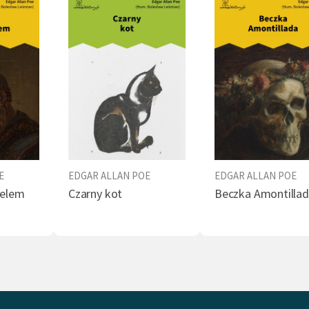
y jest też za jednego z ojców fantastyki (
Rękopis
ony w butli
,
Eureka: A Prose Poem
1848; Edgarami
 na jego cześć nagrody przyznawane przez
 Writers of America) oraz noweli kryminalnej
two przy Rue Morgue
). Postać pojawiającego się w
tworach detektywa, C. Auguste'a Dupina,
ującego zagadki kryminalne dzięki dedukcji,
 pierwszą z szeregu podobnych, takich jak
k Holmes Arthura Conan Doyle'a czy Hercules
E
EDGAR ALLAN POE
EDGAR ALLAN POE
 Agathy Christie.
ielem
Czarny kot
Beczka Amontilla
oholikiem; czterdziestoletni Poe został znaleziony
y w ciężkim stanie fizycznym w delirium i po kilku
hospitalizacji zmarł z niewyjaśnionych przyczyn.