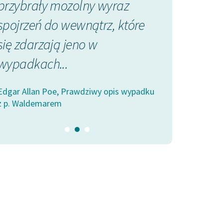
przybrały mozolny wyraz
dziesięciu i 
spojrzeń
do wewnątrz
, które
straszliwa z
się zdarzają jeno w
nim zaszła...
wypadkach...
Edgar Allan Poe,
z p. Waldemarem
Edgar Allan Poe, Prawdziwy opis wypadku
z p. Waldemarem