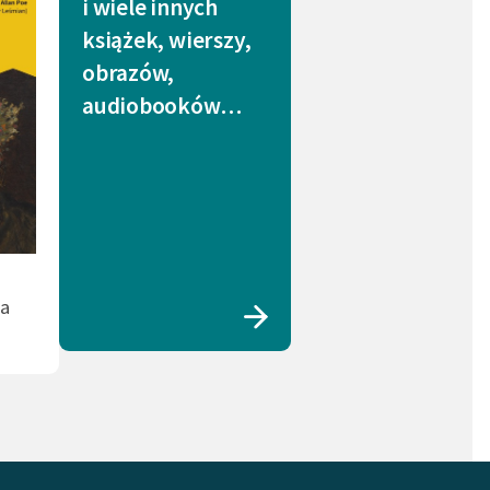
i wiele innych
książek, wierszy,
obrazów,
audiobooków…
da