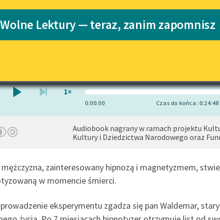
Katalog
Blog
pobierz audiobook
pobierz książkę
 Wolne Lektury — teraz, zanim zapomnisz
Katalog w for
Lektury szkolne i klasyka
Wiktor Korzeniewski
, reż.
Adam Bień
literatury do słuchania dla
uczennic i uczniów z
niepełnosprawnościami
1×
E-kolekcja lektur szkolnych i
0:00:00
Czas do końca: 0:24:48
literatury do słuchania dla
uczennic i uczniów z
niepełnosprawnościami
Audiobook nagrany w ramach projektu Kult
Kultury i Dziedzictwa Narodowego oraz Fun
Feministyczne inspiracje.
Popularyzacja skandynawskiej
literatury feministycznej
mężczyzna, zainteresowany hipnozą i magnetyzmem, stwierdz
otyzowaną w momencie śmierci.
Ręce pełne poezji
Kolekcje edukacyjne twórców
prowadzenie eksperymentu zgadza się pan Waldemar, stary g
przechodzących do domeny
ego życia. Po 7 miesiącach hipnotyzer otrzymuje list od sw