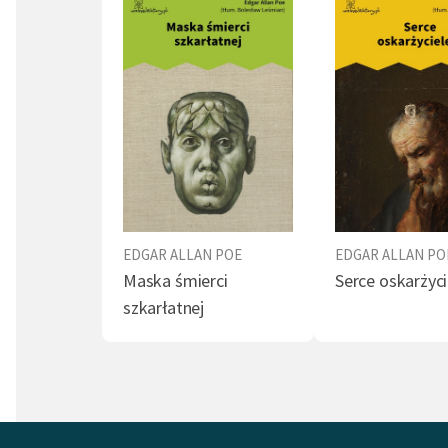
Uznawan
znalezi
nazwano
Mystery
(
Zabójs
kilku u
rozwiąz
stanowi
Sherloc
EDGAR ALLAN POE
EDGAR ALLAN PO
Poireau
Maska śmierci
Serce oskarżyc
Był alk
szkarłatnej
na ulic
dniach 