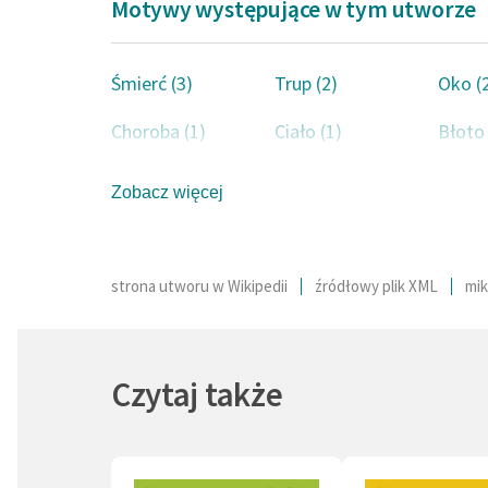
Motywy występujące w tym utworze
zamuro
(
Maska 
psychic
Śmierć (3)
Trup (2)
Oko (
śmierci
Choroba (1)
Ciało (1)
umarła 
Błoto 
matka F
siostrą 
Zobacz więcej
Dominuj
Poe sta
makabrę
strona utworu w Wikipedii
źródłowy plik XML
mik
Zyskał 
Baudela
moderni
Czytaj także
wątki d
innych 
pozwala
Poe, kt