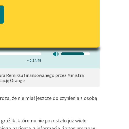
Regulamin biblioteki
czytaj online
macie PDF
Dane fundacji i sprawozdania
finansowe
Regulamin darowizn
Informacja o treściach
wrażliwych
Deklaracja dostępności
– 0:24:48
ura Remiksu finansowanego przez Ministra
dację Orange.
a, że nie miał jeszcze do czynienia z osobą
ruźlik, któremu nie pozostało już wiele
ojego pacjenta, z informacją, że ten umrze w