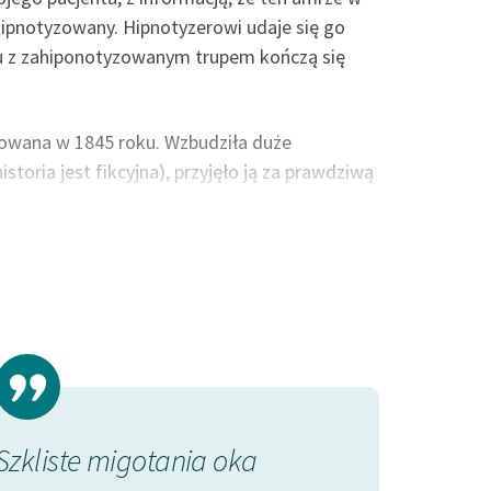
hipnotyzowany. Hipnotyzerowi udaje się go
tu z zahiponotyzowanym trupem kończą się
owana w 1845 roku. Wzbudziła duże
toria jest fikcyjna), przyjęło ją za prawdziwą
wiciel nurtu gotyckiego. Uznawany jest za
ał kolejne pokolenia autorów, m.in. Stefana
Szkliste migotania oka
Nie widziałe