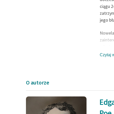
ciągu 2
zatrzym
jego b
Nowel
zainter
relację.
Czytaj 
Edgar A
najsłyn
Grabińs
O autorze
Edga
Nie widziałem go 
Poe