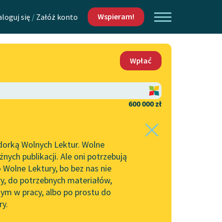
Wspieram!
aloguj się
/
Załóż konto
O nas
Wpłać
Lektur
Kontakt
O projekcie
600 000 zł
 piszących i
Zespół
dorką Wolnych Lektur. Wolne
Zasady wykorzystania
ych publikacji. Ale oni potrzebują
Wolnych Lektur
 Waldemarem
 Wolne Lektury, bo bez nas nie
Logotypy
ry, do potrzebnych materiałów,
ym w pracy, albo po prostu do
h Lektur
Materiały promocyjne
ry.
Polityka prywatności