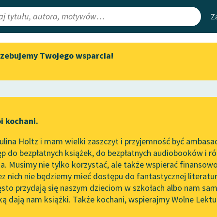
Z
rzebujemy Twojego wsparcia!
Aktualności
Narzędzia
e Lektury
Spotkanie z Katarzyną Tunkiel
Mapa Wolnych 
w Oslo
irmami
Leśmianator
Wolne Lektury na 32.
ewsletter
Przewodnik dla
Pol’and’Rock Festivalu
i kochani.
czytających
„Kochanek Lady Chatterley”
lina Holtz i mam wielki zaszczyt i przyjemność być ambasa
do słuchania na Wolnych
 Allan Poe
p do bezpłatnych książek, do bezpłatnych audiobooków i różn
Lekturach
API
wdziwy opis wypadku z p.
. Musimy nie tylko korzystać, ale także wspierać finansowo
ce redakcyjne
Nowy audiobook – „Marzenie
OAI-PMH
ez nich nie będziemy mieć dostępu do fantastycznej literatu
o Oriencie” Sophie Elkan
ęsto przydają się naszym dzieciom w szkołach albo nam sam
olesław Leśmian
Widget Wolnyc
Kolekcja Nadwyraz.com x
ką dają nam książki. Także kochani, wspierajmy Wolne Lektu
oru
Wolne Lektury – idealna na
Przypisy
lato