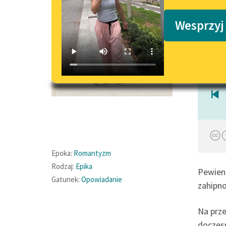
Podkasty o książkach
Wesprzyj
Czyta:
Epoka:
Romantyzm
Rodzaj:
Epika
Pewien 
Gatunek:
Opowiadanie
zahipn
Na prze
doczesn