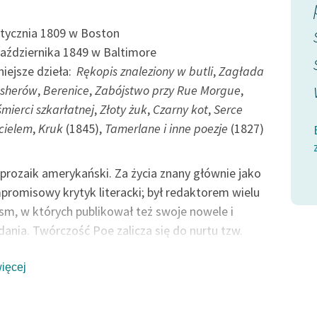
ziła mię
przesuniętej po jego czole,
, która w
wywarł na nim wpływ
stycznia 1809 w Boston
października 1849 w Baltimore
widoczny, lecz pomimo...
iejsze dzieła:
Rękopis znaleziony w butli
,
Zagłada
sherów
,
Berenice
,
Zabójstwo przy Rue Morgue
,
wy opis wypadku
Edgar Allan Poe, Prawdziwy opis wypadku
mierci szkarłatnej
,
Złoty żuk
,
Czarny kot
,
Serce
z p. Waldemarem
cielem
,
Kruk
(1845),
Tamerlane i inne poezje
(1827)
 prozaik amerykański. Za życia znany głównie jako
romisowy krytyk literacki; był redaktorem wielu
sm, w których publikował też swoje nowele i
ania. Twórczość Poe zalicza się do nurtu tzw.
go romantyzmu. Do fascynujących go tematów
nieuchronnie i stale grożąca śmierć ze wszystkimi
więcej
szącymi jej okolicznościami i emblematami,
jak: trup (szczególnie młodej kobiety por.
Berenice
),