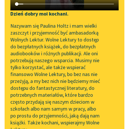
Katalog DAISY
Zgłoś brak utworu
Platon
Podkasty o książkach
Dzień dobry moi kochani.
Protagoras
Aktualności
Narzędzia
Nazywam się Paulina Holtz i mam wielki
zaszczyt i przyjemność być ambasadorką
Wyście pytali, jeżeli
„Prokurator Alicja Horn”
Mapa Wolnych Lektur
Wolnych Lektur. Wolne Lektury to dostęp
pamiętacie, kiedy
do słuchania
do bezpłatnych książek, do bezpłatnych
myśmy się zgodzili, że
Leśmianator
audiobooków i różnych publikacji. Ale oni
nie ma większej potęgi
Byliśmy częścią AI Impact
potrzebują naszego wsparcia. Musimy nie
Przewodnik dla piszących i
Lab
niż wiedza...
tylko korzystać, ale także wspierać
czytających
finansowo Wolne Lektury, bo bez nas nie
Zapraszamy na spotkanie
Czytaj więcej
przeżyją, a my bez nich nie będziemy mieć
online z tłumaczkami
dostępu do fantastycznej literatury, do
literatury skandynawskiej
API
potrzebnych materiałów, które bardzo
Spotkanie z Katarzyną
OAI-PMH
często przydają się naszym dzieciom w
Tunkiel w Oslo
szkołach albo nam samym w pracy, albo
Platon
Widget Wolnych Lektur
po prostu do przyjemności, jaką dają nam
Protagoras
102. lata temu zmarł
książki. Także kochani, wspierajmy Wolne
Przypisy
Joseph Conrad