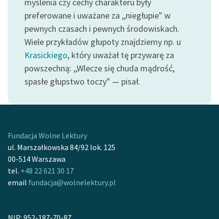
myślenia czy cechy charakteru były
Ręce pełne poezji
preferowane i uważane za ,,niegłupie" w
Kolekcje edukacyjne
pewnych czasach i pewnych środowiskach.
twórców przechodzących
Wiele przykładów głupoty znajdziemy np. u
do domeny publicznej,
Krasickiego
, który uważał tę przywarę za
lektur szkolnych oraz
powszechną: ,,Wlecze się chuda mądrość,
Starego Testamentu
spasłe głupstwo toczy" — pisał.
Odkurzamy bohaterów
Szkoła Poezji Wolnych
Lektur
Fundacja Wolne Lektury
O nas
ul. Marszałkowska 84/92 lok. 125
00-514 Warszawa
Kontakt
tel.
+48 22 621 30 17
email
fundacja@wolnelektury.pl
O projekcie
Zespół
NIP: 952-187-70-87