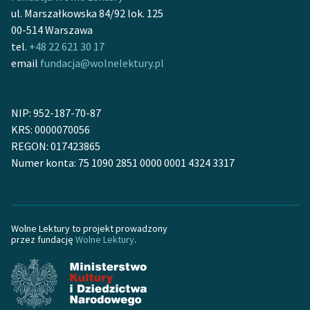
ul. Marszałkowska 84/92 lok. 125
Deklaracja dostępności
00-514 Warszawa
tel.
+48 22 621 30 17
email
fundacja@wolnelektury.pl
NIP: 952-187-70-87
KRS: 0000070056
REGON: 017423865
Numer konta: 75 1090 2851 0000 0001 4324 3317
Wolne Lektury to projekt prowadzony
przez fundację
Wolne Lektury
.