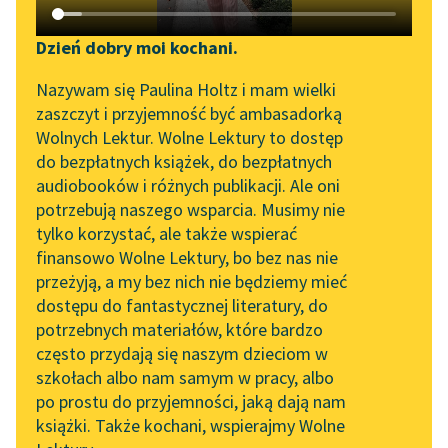
Katalog DAISY
Zgłoś brak utworu
Platon
Podkasty o książkach
Dzień dobry moi kochani.
Protagoras
Aktualności
Narzędzia
Nazywam się Paulina Holtz i mam wielki
zaszczyt i przyjemność być ambasadorką
Zatem uważacie za zło:
Zapraszamy na spotkanie
Mapa Wolnych Lektur
Wolnych Lektur. Wolne Lektury to dostęp
ból, a za dobro:
online z tłumaczkami
do bezpłatnych książek, do bezpłatnych
rozkosz? Skoro nawet
Leśmianator
literatury skandynawskiej
audiobooków i różnych publikacji. Ale oni
samo radowanie się
potrzebują naszego wsparcia. Musimy nie
Przewodnik dla piszących i
Spotkanie z Katarzyną
wtedy...
tylko korzystać, ale także wspierać
czytających
Tunkiel w Oslo
finansowo Wolne Lektury, bo bez nas nie
Czytaj więcej
przeżyją, a my bez nich nie będziemy mieć
Wolne Lektury na 32.
dostępu do fantastycznej literatury, do
Pol’and’Rock Festivalu
API
potrzebnych materiałów, które bardzo
„Kochanek Lady
OAI-PMH
często przydają się naszym dzieciom w
Chatterley” do słuchania
szkołach albo nam samym w pracy, albo
Platon
Widget Wolnych Lektur
na Wolnych Lekturach
po prostu do przyjemności, jaką dają nam
Protagoras
książki. Także kochani, wspierajmy Wolne
Przypisy
Nowy audiobook –