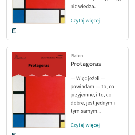
niż wiedza...
feministycznej
Ręce pełne poezji
Czytaj więcej
Kolekcje edukacyjne
twórców przechodzących
do domeny publicznej,
lektur szkolnych oraz
Platon
Starego Testamentu
Protagoras
Odkurzamy bohaterów
— Więc jeżeli —
Szkoła Poezji Wolnych
powiadam — to, co
Lektur
przyjemne, i to, co
O nas
dobre, jest jednym i
tym samym...
Kontakt
Czytaj więcej
O projekcie