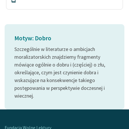
Zespół
Zasady wykorzystania
Wolnych Lektur
Motyw: Dobro
Logotypy
Szczególnie w literaturze o ambicjach
Materiały promocyjne
moralizatorskich znajdziemy fragmenty
mówiące ogólnie o dobru i (częściej) o złu,
Polityka prywatności
określające, czym jest czynienie dobra i
Regulamin biblioteki
wskazujące na konsekwencje takiego
postępowania w perspektywie doczesnej i
Dane fundacji i
wiecznej.
sprawozdania finansowe
Regulamin darowizn
Informacja o treściach
wrażliwych
Fundacja Wolne Lektury