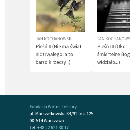
Pann
Pann
JAN KOCHANOWSKI
JAN KOCHANOWS
Pieśń II (Nie ma świat
Pieśń III (Oko
nic trwałego, a to
śmiertelne Bog
barzo k rzeczy...)
widziało...)
Fundacja Wolne Lektury
ul. Marszałkowska 84/92 lok. 125
00-514 Warszawa
tel.
+48 22 621 30 17