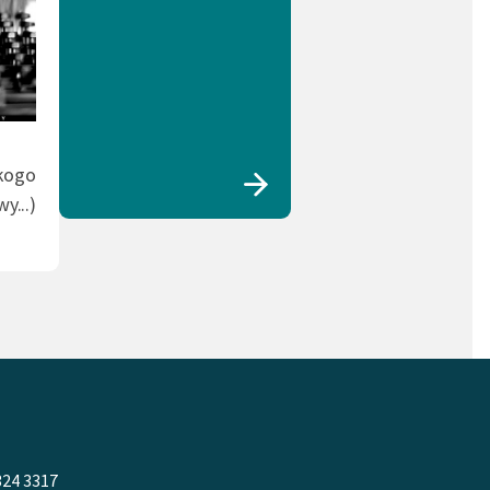
 kogo
y...)
324 3317