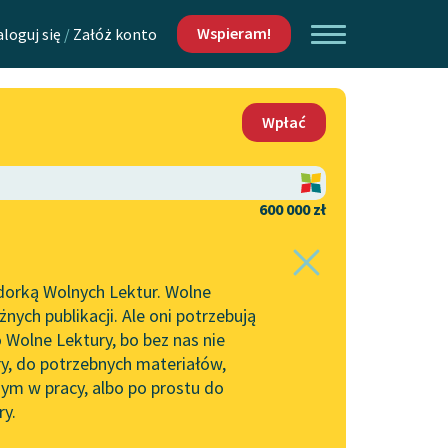
Wspieram!
aloguj się
/
Załóż konto
O nas
Wpłać
Lektur
Kontakt
O projekcie
600 000 zł
 piszących i
Zespół
dorką Wolnych Lektur. Wolne
Zasady wykorzystania
ych publikacji. Ale oni potrzebują
Wolnych Lektur
 Wolne Lektury, bo bez nas nie
Logotypy
ry, do potrzebnych materiałów,
ym w pracy, albo po prostu do
h Lektur
Materiały promocyjne
ry.
Polityka prywatności