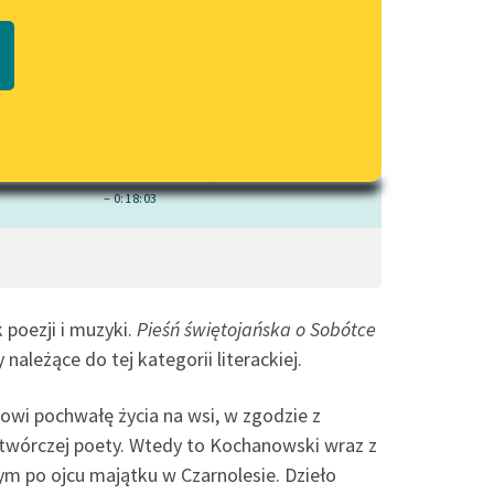
czytaj online
Regulamin biblioteki
macie PDF
Dane fundacji i sprawozdania
finansowe
Regulamin darowizn
Informacja o treściach
wrażliwych
– 0:18:03
Deklaracja dostępności
 poezji i muzyki.
Pieśń świętojańska o Sobótce
należące do tej kategorii literackiej.
owi pochwałę życia na wsi, w zgodzie z
twórczej poety. Wtedy to Kochanowski wraz z
m po ojcu majątku w Czarnolesie. Dzieło