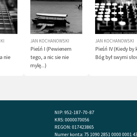
a XI
a XII
KI
JAN KOCHANOWSKI
JAN KOCHANOWSKI
Pieśń I (Pewienem
Pieśń IV (Kiedy by
a nie
tego, a nic sie nie
Bóg był swymi słow
mylę...)
NIP: 952-187-70-87
KRS: 0000070056
REGON: 017423865
Numer konta: 75 1090 2851 0000 0001 4