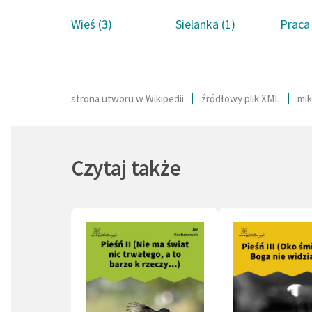
żywot w
Stefan B
Wieś (3)
Sielanka (1)
Praca 
autor: 
Pieśń ś
opracow
Krzyszt
strona utworu w Wikipedii
źródłowy plik XML
mik
Spis tr
Pann
Panna
Czytaj także
Panna
Pann
Pann
Pann
Pann
Panna
Pann
Pann