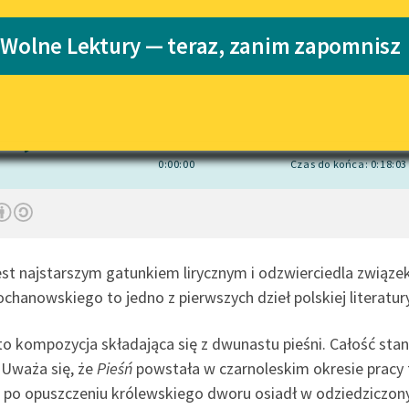
pobierz audiobook
pobierz książkę
Katalog
Blog
 Wolne Lektury — teraz, zanim zapomnisz
Katalog w for
Krzysztof Skonieczny
, reż.
Iwo Vedral
Lektury szkolne i klasyka
literatury do słuchania dla
uczennic i uczniów z
1×
niepełnosprawnościami
0:00:00
Czas do końca: 0:18:03
E-kolekcja lektur szkolnych i
literatury do słuchania dla
uczennic i uczniów z
niepełnosprawnościami
est najstarszym gatunkiem lirycznym i odzwierciedla związek
Feministyczne inspiracje.
Popularyzacja skandynawskiej
chanowskiego to jedno z pierwszych dzieł polskiej literatury 
literatury feministycznej
Ręce pełne poezji
o kompozycja składająca się z dwunastu pieśni. Całość stan
 Uważa się, że
Pieśń
powstała w czarnoleskim okresie pracy 
Kolekcje edukacyjne twórców
 po opuszczeniu królewskiego dworu osiadł w odziedziczony
przechodzących do domeny