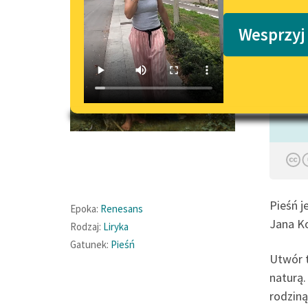
Podkasty o książkach
Wesprzyj
Czyta:
Pieśń j
Epoka:
Renesans
Jana Ko
Rodzaj:
Liryka
Gatunek:
Pieśń
Utwór t
naturą.
rodziną