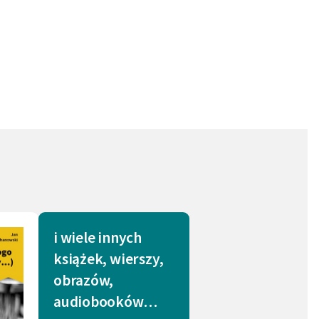
awami przyrody.
wowych. Nasze wydanie zawiera przypisy
ronie Wolnych Lektur audiobook czyta
i wiele innych
książek, wierszy,
obrazów,
audiobooków…