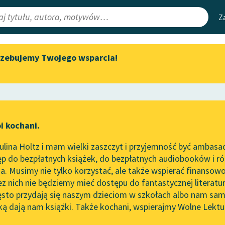
Z
rzebujemy Twojego wsparcia!
Aktualności
Narzędzia
e Lektury
Zapraszamy na spotkanie
Mapa Wolnych 
online z tłumaczkami
irmami
Leśmianator
literatury skandynawskiej
ewsletter
Przewodnik dla
Spotkanie z Katarzyną Tunkiel
i kochani.
czytających
w Oslo
lina Holtz i mam wielki zaszczyt i przyjemność być ambasa
Wolne Lektury na 32.
ochanowski
p do bezpłatnych książek, do bezpłatnych audiobooków i różn
Pol’and’Rock Festivalu
API
śń świętojańska o Sobótce
. Musimy nie tylko korzystać, ale także wspierać finansowo
ce redakcyjne
„Kochanek Lady Chatterley”
OAI-PMH
ez nich nie będziemy mieć dostępu do fantastycznej literatu
do słuchania na Wolnych
ęsto przydają się naszym dzieciom w szkołach albo nam sam
Lekturach
Widget Wolnyc
ką dają nam książki. Także kochani, wspierajmy Wolne Lektu
oru
Nowy audiobook – „Marzenie
Przypisy
o Oriencie” Sophie Elkan