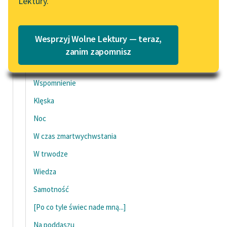
Lektury.
„Marzenie o Oriencie”
Katalog
Strumień
Sophie Elkan
Zwierzyniec
Katalog w formacie PDF
Blog
Wesprzyj Wolne Lektury — teraz,
Ćmy
zanim zapomnisz
Zwiewność
Lektury szkolne i klasyka
Wspomnienie
literatury do słuchania dla
uczennic i uczniów z
Klęska
niepełnosprawnościami
Noc
E-kolekcja lektur
W czas zmartwychwstania
szkolnych i literatury do
W trwodze
słuchania dla uczennic i
uczniów z
Wiedza
niepełnosprawnościami
Samotność
Feministyczne inspiracje.
[Po co tyle świec nade mną...]
Popularyzacja
skandynawskiej literatury
Na poddaszu