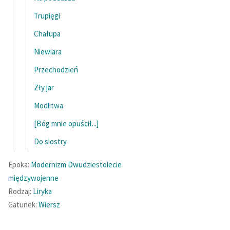
feministycznej
Trupięgi
Ręce pełne poezji
Chałupa
Kolekcje edukacyjne
Niewiara
twórców przechodzących
Przechodzień
do domeny publicznej,
Zły jar
lektur szkolnych oraz
Starego Testamentu
Modlitwa
Odkurzamy bohaterów
[Bóg mnie opuścił...]
Szkoła Poezji Wolnych
Do siostry
Lektur
Epoka:
Modernizm
Dwudziestolecie
O nas
międzywojenne
Rodzaj:
Liryka
Kontakt
Gatunek:
Wiersz
O projekcie