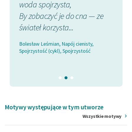
woda spojrzysta,
spojrz
neologizmy oraz własne mity i postaci), stylistycznie do
baroku i romantyzmu, ideowo do filozofii Nietzschego i
.
By zobaczyć je do cna — ze
Srebru
Bergsona. Mistrz wiersza sylabotonicznego. W 1933 r.
świateł korzysta...
polew
został członkiem Polskiej Akademii Literatury.
Woda.
autor: Alicja Szulkowska
Bolesław Leśmian, Napój cienisty,
Spojrzystość (cykl), Spojrzystość
Bolesław
Spojrzys
Motywy występujące w tym utworze
Wszystkie motywy