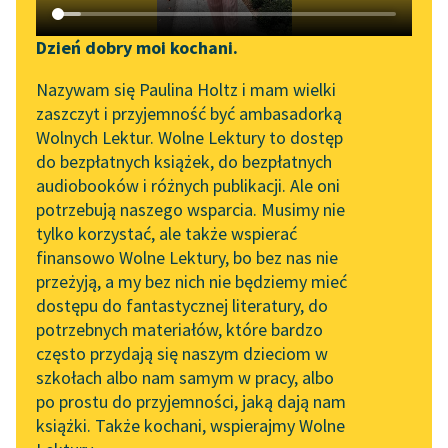
Katalog DAISY
Zgłoś brak utworu
Podkasty o książkach
Dzień dobry moi kochani.
Aktualności
Narzędzia
Nazywam się Paulina Holtz i mam wielki
zaszczyt i przyjemność być ambasadorką
Zapraszamy na spotkanie
Mapa Wolnych Lektur
Wolnych Lektur. Wolne Lektury to dostęp
online z tłumaczkami
do bezpłatnych książek, do bezpłatnych
Leśmianator
literatury skandynawskiej
pobierz książkę
audiobooków i różnych publikacji. Ale oni
potrzebują naszego wsparcia. Musimy nie
Przewodnik dla piszących i
Spotkanie z Katarzyną
tylko korzystać, ale także wspierać
czytających
Tunkiel w Oslo
finansowo Wolne Lektury, bo bez nas nie
czytaj online
przeżyją, a my bez nich nie będziemy mieć
Wolne Lektury na 32.
dostępu do fantastycznej literatury, do
Pol’and’Rock Festivalu
API
potrzebnych materiałów, które bardzo
Napój cienisty
„Kochanek Lady
OAI-PMH
często przydają się naszym dzieciom w
Spojrzystość (cykl)
Chatterley” do słuchania
szkołach albo nam samym w pracy, albo
Widget Wolnych Lektur
na Wolnych Lekturach
po prostu do przyjemności, jaką dają nam
Spojrzystość
książki. Także kochani, wspierajmy Wolne
Przypisy
Nowy audiobook –
W lesie