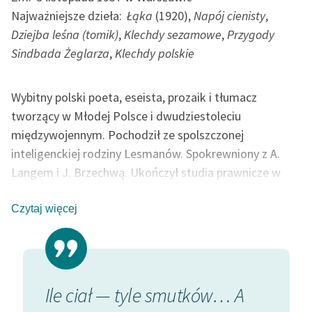
Najważniejsze dzieła:
Łąka
(1920),
Napój cienisty
,
Deklaracja dostępności
Dziejba leśna (tomik)
,
Klechdy sezamowe
,
Przygody
Sindbada Żeglarza
,
Klechdy polskie
Wybitny polski poeta, eseista, prozaik i tłumacz
tworzący w Młodej Polsce i dwudziestoleciu
międzywojennym. Pochodził ze spolszczonej
inteligenckiej rodziny Lesmanów. Spokrewniony z A.
Langem i J. Brzechwą. Ukończył studia prawnicze w
Kijowie. Współtworzył »Chimerę« i Teatr Artystyczny w
Warszawie. Jego poezję cechował symbolizm,
Czytaj więcej
sensualizm, mistycyzm, spirytyzm, zainteresowanie
paranormalnością, postulowanie powrotu do natury
(poeta jako „człowiek pierwotny”), poszukiwanie
miejsca Boga w świecie, ale i egzystencjalne spory ze
Sny
Ile ciał — tyle smutków… A
Ślepy
stwórcą. Nawiązywał do ludowości (tworząc