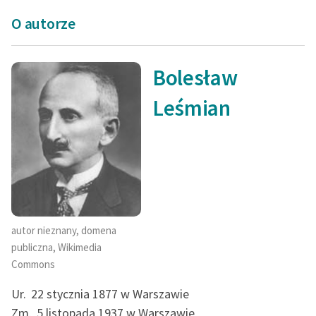
Zespół
O autorze
Zasady wykorzystania
Bolesław
Wolnych Lektur
Leśmian
Logotypy
Materiały promocyjne
Polityka prywatności
Regulamin biblioteki
Dane fundacji i
autor nieznany, domena
sprawozdania finansowe
publiczna, Wikimedia
Commons
Regulamin darowizn
Ur.
22 stycznia 1877 w Warszawie
Informacja o treściach
wrażliwych
Zm.
5 listopada 1937 w Warszawie