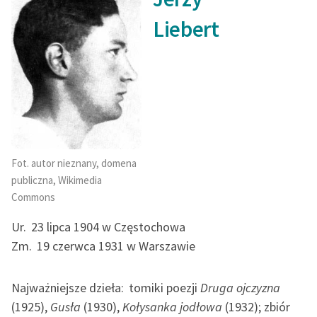
feministycznej
Liebert
Ręce pełne poezji
Kolekcje edukacyjne
twórców przechodzących
do domeny publicznej,
lektur szkolnych oraz
Starego Testamentu
Fot. autor nieznany, domena
Odkurzamy bohaterów
publiczna, Wikimedia
Szkoła Poezji Wolnych
Commons
Lektur
Ur.
23 lipca 1904 w Częstochowa
O nas
Zm.
19 czerwca 1931 w Warszawie
Kontakt
Najważniejsze dzieła:
tomiki poezji
Druga ojczyzna
O projekcie
(1925),
Gusła
(1930),
Kołysanka jodłowa
(1932); zbiór