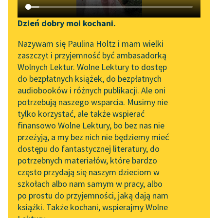
Katalog DAISY
Zgłoś brak utworu
Podkasty o książkach
Dzień dobry moi kochani.
Aktualności
Narzędzia
Nazywam się Paulina Holtz i mam wielki
zaszczyt i przyjemność być ambasadorką
Zapraszamy na spotkanie
Mapa Wolnych Lektur
Wolnych Lektur. Wolne Lektury to dostęp
online z tłumaczkami
do bezpłatnych książek, do bezpłatnych
Leśmianator
literatury skandynawskiej
pobierz książkę
audiobooków i różnych publikacji. Ale oni
potrzebują naszego wsparcia. Musimy nie
Przewodnik dla piszących i
Spotkanie z Katarzyną
tylko korzystać, ale także wspierać
czytających
Tunkiel w Oslo
finansowo Wolne Lektury, bo bez nas nie
czytaj online
przeżyją, a my bez nich nie będziemy mieć
Wolne Lektury na 32.
dostępu do fantastycznej literatury, do
Pol’and’Rock Festivalu
API
potrzebnych materiałów, które bardzo
Kołysanka jodłowa (tomik)
„Kochanek Lady
OAI-PMH
często przydają się naszym dzieciom w
Kołysanka jodłowa, I
Chatterley” do słuchania
szkołach albo nam samym w pracy, albo
Widget Wolnych Lektur
na Wolnych Lekturach
po prostu do przyjemności, jaką dają nam
Sen
książki. Także kochani, wspierajmy Wolne
Przypisy
Nowy audiobook –
Kołysanka jodłowa