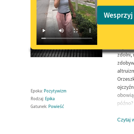
Podkasty o książkach
Wesprzyj
Tragicz
Ta krót
najmłod
zdolni,
zdobywa
altruiz
Orzeszk
ojczyźn
Epoka:
Pozytywizm
obowiąz
Rodzaj:
Epika
późno?
Gatunek:
Powieść
Spis tr
Czytaj 
I
II