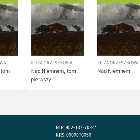
OWA
ELIZA ORZESZKOWA
ELIZA ORZESZKOWA
 tom
Nad Niemnem, tom
Nad Niemnem
pierwszy
NIP: 952-187-70-87
KRS: 0000070056