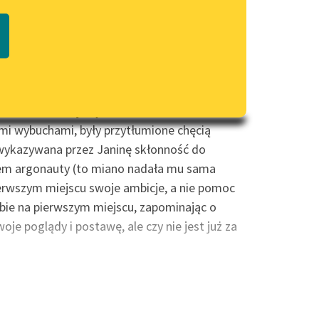
czytaj online
Regulamin biblioteki
macie PDF
Dane fundacji i sprawozdania
sce na świecie, będąc wybitną jednostką.
finansowe
Regulamin darowizn
sławie i Janinie, którzy znali się od
Informacja o treściach
ym rokiem. Oboje byli bardzo ciekawi świata,
wrażliwych
nymi wybuchami, były przytłumione chęcią
Deklaracja dostępności
a wykazywana przez Janinę skłonność do
adem argonauty (to miano nadała mu sama
erwszym miejscu swoje ambicje, a nie pomoc
ebie na pierwszym miejscu, zapominając o
je poglądy i postawę, ale czy nie jest już za