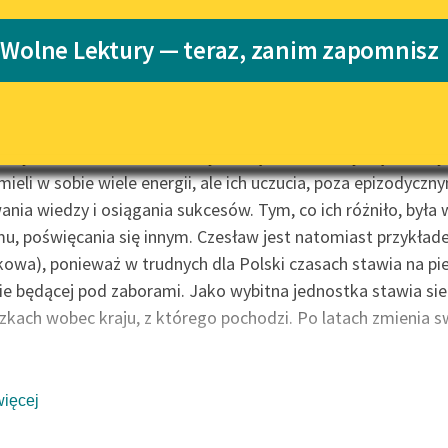
pobierz książkę
Katalog
Blog
 Wolne Lektury — teraz, zanim zapomnisz
Katalog w for
na historia Czesława o tym, jak trudno odnaleźć swoje miej
Lektury szkolne i klasyka
literatury do słuchania dla
ka powieść z 1902 roku opowiada o mężczyźnie i kobiecie, Cze
uczennic i uczniów z
szych lat dzieciństwa i których więzi zacieśniały się z każd
niepełnosprawnościami
 mieli w sobie wiele energii, ale ich uczucia, poza epizodycz
E-kolekcja lektur szkolnych i
nia wiedzy i osiągania sukcesów. Tym, co ich różniło, był
literatury do słuchania dla
mu, poświęcania się innym. Czesław jest natomiast przykł
uczennic i uczniów z
niepełnosprawnościami
owa), ponieważ w trudnych dla Polski czasach stawia na pi
ie będącej pod zaborami. Jako wybitna jednostka stawia si
Feministyczne inspiracje.
kach wobec kraju, z którego pochodzi. Po latach zmienia swo
Popularyzacja skandynawskiej
literatury feministycznej
Ręce pełne poezji
eści:
więcej
Kolekcje edukacyjne twórców
przechodzących do domeny