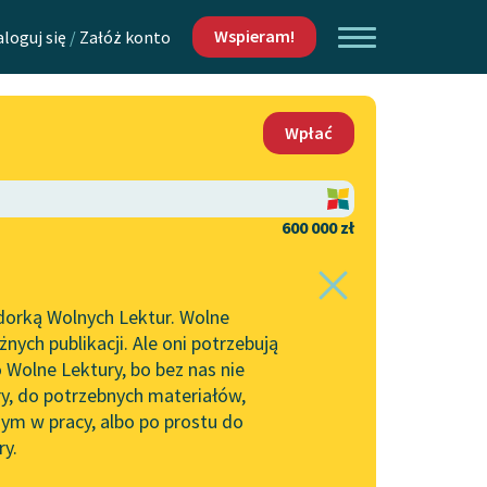
Wspieram!
aloguj się
/
Załóż konto
O nas
Wpłać
Lektur
Kontakt
O projekcie
600 000 zł
 piszących i
Zespół
dorką Wolnych Lektur. Wolne
Zasady wykorzystania
ych publikacji. Ale oni potrzebują
Wolnych Lektur
 Wolne Lektury, bo bez nas nie
Logotypy
ry, do potrzebnych materiałów,
ym w pracy, albo po prostu do
h Lektur
Materiały promocyjne
ry.
Polityka prywatności