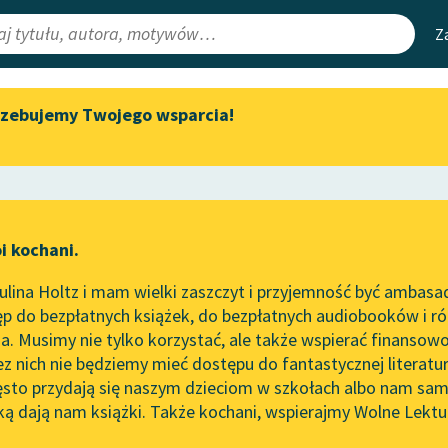
Z
rzebujemy Twojego wsparcia!
Aktualności
Narzędzia
e Lektury
Zapraszamy na spotkanie
Mapa Wolnych 
online z tłumaczkami
irmami
Leśmianator
literatury skandynawskiej
ewsletter
Przewodnik dla
Spotkanie z Katarzyną Tunkiel
i kochani.
czytających
w Oslo
lina Holtz i mam wielki zaszczyt i przyjemność być ambasa
Wolne Lektury na 32.
 Orzeszkowa
p do bezpłatnych książek, do bezpłatnych audiobooków i różn
Pol’and’Rock Festivalu
API
i pieśń niech zapłacze
. Musimy nie tylko korzystać, ale także wspierać finansowo
ce redakcyjne
„Kochanek Lady Chatterley”
OAI-PMH
ez nich nie będziemy mieć dostępu do fantastycznej literatu
do słuchania na Wolnych
ęsto przydają się naszym dzieciom w szkołach albo nam sam
Lekturach
Widget Wolnyc
ką dają nam książki. Także kochani, wspierajmy Wolne Lektu
oru
Nowy audiobook – „Marzenie
Przypisy
o Oriencie” Sophie Elkan