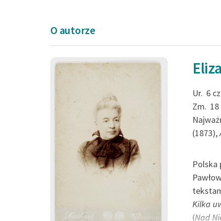
III
IV
O autorze
V
VI
Eliz
VII
VIII
Ur.
6 c
Zm.
18
Najważn
(1873),
Polska 
Pawłows
tekstam
Kilka u
(
Nad N