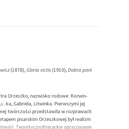
owicz
(1878),
Gloria victis
(1910),
Dobra pani
tra Orzeszko, nazwisko rodowe: Korwin-
..ka, Gabriela, Litwinka. Pierwszymi jej
snej twórczości przedstawiła w rozprawach:
etapem pisarskim Orzeszkowej był realizm
ziowie
). Teoretycznoliterackie opracowanie