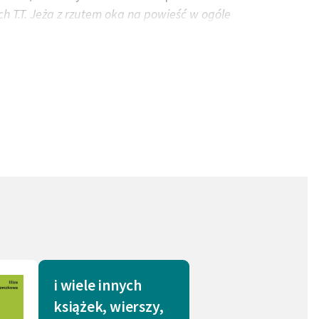
h T.T. Jeża z rzutem oka na powieść w ogóle
a victis
). Najsłynniejsza powieść Orzeszkowej,
ocześnie uczczeniem powstania styczniowego,
o ważną częścią jej życia - w swoim domu
Traugutta, osobiście też organizowała
a ścisłe kontakty ze środowiskiem literackim:
na korespondencja łączyła Orzeszkową z L.
minowana do Nagrody Nobla w 1905 r.,
inna odpowiadać za los społeczeństwa.
i wiele innych
książek, wierszy,