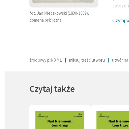
założeń
(1879).
fot. Jan Mieczkowski (1830-1889),
domena publiczna
Nad Ni
Czytaj 
w który
ukrywał
zaopatr
M. Kono
Méyetem
źródłowy plik XML
miksuj treść utworu
utwór na 
przegra
autor: 
Czytaj także