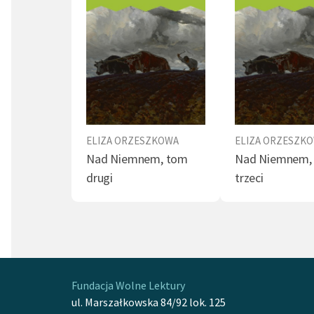
ELIZA ORZESZKOWA
ELIZA ORZESZK
Nad Niemnem, tom
Nad Niemnem,
drugi
trzeci
Fundacja Wolne Lektury
ul. Marszałkowska 84/92 lok. 125