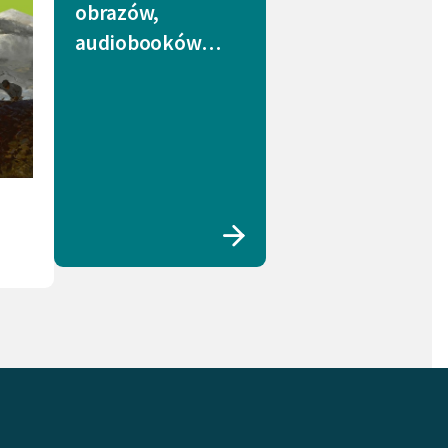
obrazów,
audiobooków…