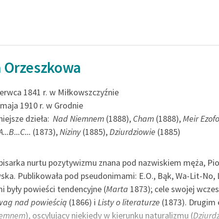
publicznej, lektur szkolnych
oraz Starego Testamentu
Odkurzamy bohaterów
Szkoła Poezji Wolnych Lektur
a Orzeszkowa
zerwca 1841 r. w Miłkowszczyźnie
 maja 1910 r. w Grodnie
iejsze dzieła:
Nad Niemnem
(1888),
Cham
(1888),
Meir Ezof
A...B...C...
(1873),
Niziny
(1885),
Dziurdziowie
(1885)
pisarka nurtu pozytywizmu znana pod nazwiskiem męża, Pio
ka. Publikowała pod pseudonimami: E.O., Bąk, Wa-Lit-No, Li.
i były powieści tendencyjne (
Marta
1873); cele swojej wcze
wag nad powieścią
(1866) i
Listy o literaturze
(1873). Drugim 
iemnem
), oscylujący niekiedy w kierunku naturalizmu (
Dziurd