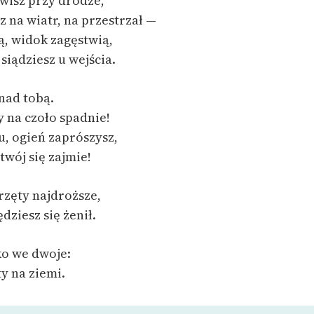
awisz przy drodze,
 na wiatr, na przestrzał —
, widok zagęstwią,
 siądziesz u wejścia.
nad tobą.
 na czoło spadnie!
u, ogień zaprószysz,
twój się zajmie!
przęty najdroższe,
dziesz się żenił.
ko we dwoje:
ty na ziemi.