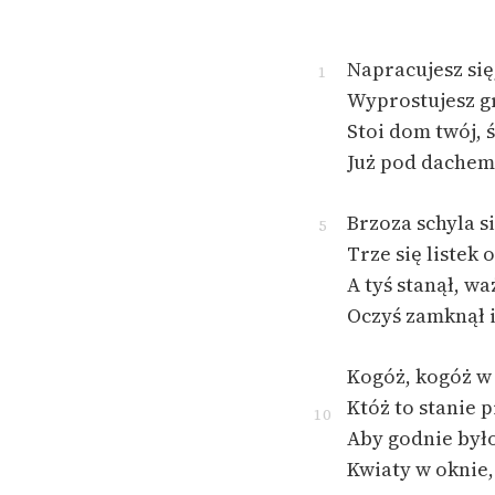
Napracujesz się,
1
Wyprostujesz gr
Stoi dom twój, ś
Już pod dachem,
Brzoza schyla s
5
Trze się listek 
A tyś stanął, wa
Oczyś zamknął i
Kogóż, kogóż w
Któż to stanie
10
Aby godnie było,
Kwiaty w oknie,