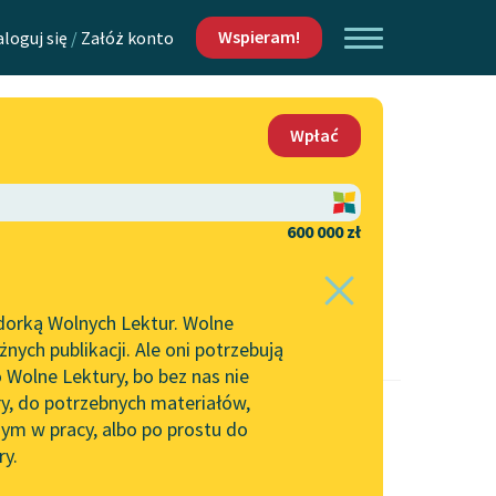
Wspieram!
aloguj się
/
Załóż konto
O nas
Wpłać
Lektur
Kontakt
O projekcie
600 000 zł
 piszących i
Zespół
dorką Wolnych Lektur. Wolne
Zasady wykorzystania
ych publikacji. Ale oni potrzebują
Wolnych Lektur
 Wolne Lektury, bo bez nas nie
Logotypy
ry, do potrzebnych materiałów,
ym w pracy, albo po prostu do
h Lektur
Materiały promocyjne
ry.
Polityka prywatności