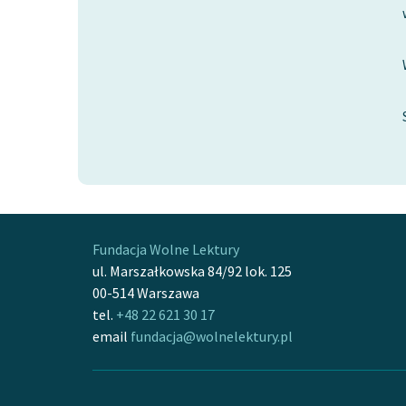
Fundacja Wolne Lektury
ul. Marszałkowska 84/92 lok. 125
00-514 Warszawa
tel.
+48 22 621 30 17
email
fundacja@wolnelektury.pl