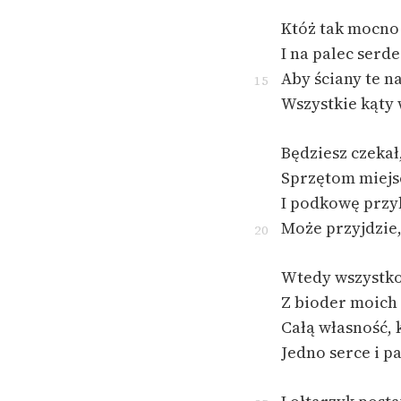
Któż tak mocno
I na palec serd
Aby ściany te n
15
Wszystkie kąty
Będziesz czekał,
Sprzętom miejs
I podkowę przyb
Może przyjdzie
20
Wtedy wszystko
Z bioder moich 
Całą własność, 
Jedno serce i p