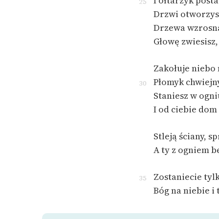
I ołtarzyk post
25
Drzwi otworzysz
Drzewa wzrosną
Głowę zwiesisz,
Zakołuje niebo 
Płomyk chwiejny
30
Staniesz w ogni
I od ciebie dom 
Stleją ściany, s
A ty z ogniem bę
Zostaniecie tyl
35
Bóg na niebie i 