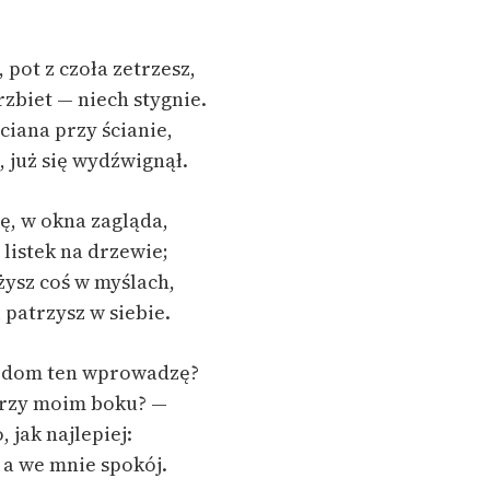
Odkurzamy bohaterów
Szkoła Poezji Wolnych Lektur
 pot z czoła zetrzesz,
zbiet — niech stygnie.
ciana przy ścianie,
 już się wydźwignął.
ię, w okna zagląda,
o listek na drzewie;
żysz coś w myślach,
 patrzysz w siebie.
 dom ten wprowadzę?
 przy moim boku? —
 jak najlepiej:
 a we mnie spokój.