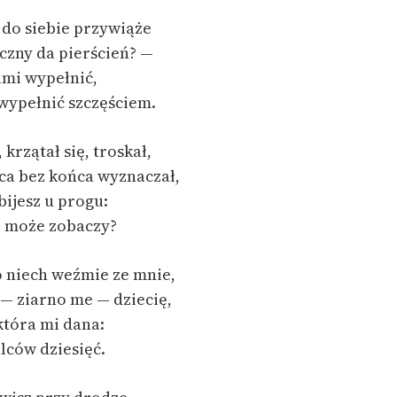
 do siebie przywiąże
eczny da pierścień? —
ami wypełnić,
 wypełnić szczęściem.
 krzątał się, troskał,
ca bez końca wyznaczał,
ijesz u progu:
, może zobaczy?
 niech weźmie ze mnie,
— ziarno me — dziecię,
która mi dana:
alców dziesięć.