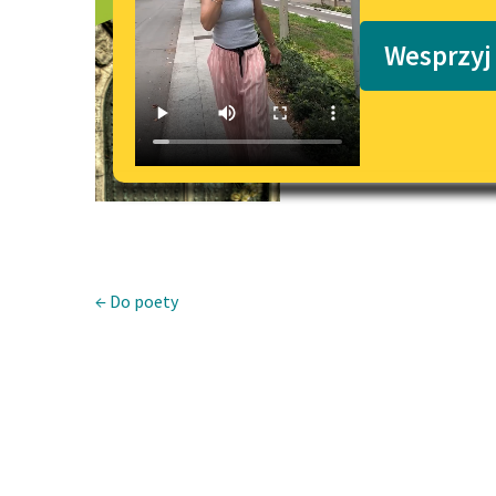
Zaślubiny
Podkasty o książkach
Wesprzyj
← Do poety