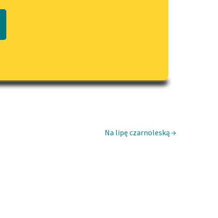
Regulamin biblioteki
macie PDF
Dane fundacji i sprawozdania
finansowe
Regulamin darowizn
Informacja o treściach
wrażliwych
Deklaracja dostępności
Na lipę czarnoleską →