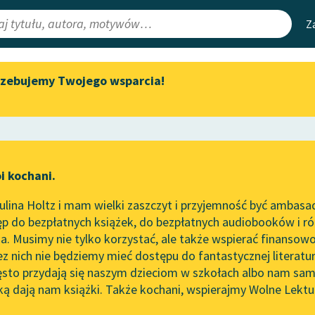
Z
rzebujemy Twojego wsparcia!
Aktualności
Narzędzia
e Lektury
„Prokurator Alicja Horn” do
Mapa Wolnych 
słuchania
irmami
Leśmianator
Byliśmy częścią AI Impact Lab
ewsletter
Przewodnik dla
i kochani.
Zapraszamy na spotkanie
czytających
online z tłumaczkami
lina Holtz i mam wielki zaszczyt i przyjemność być ambasa
literatury skandynawskiej
p do bezpłatnych książek, do bezpłatnych audiobooków i różn
API
Spotkanie z Katarzyną Tunkiel
. Musimy nie tylko korzystać, ale także wspierać finansowo
ce redakcyjne
w Oslo
OAI-PMH
ez nich nie będziemy mieć dostępu do fantastycznej literatu
ęsto przydają się naszym dzieciom w szkołach albo nam sam
102. lata temu zmarł Joseph
Widget Wolnyc
Conrad
ką dają nam książki. Także kochani, wspierajmy Wolne Lektu
oru
Przypisy
Blog