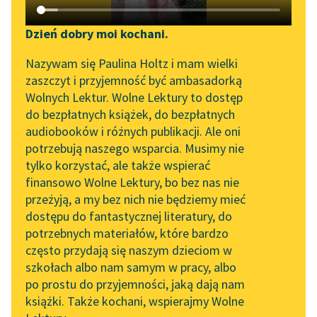
Katalog DAISY
Zgłoś brak utworu
Podkasty o książkach
Dzień dobry moi kochani.
Aktualności
Narzędzia
Nazywam się Paulina Holtz i mam wielki
zaszczyt i przyjemność być ambasadorką
Zapraszamy na spotkanie
Mapa Wolnych Lektur
Wolnych Lektur. Wolne Lektury to dostęp
online z tłumaczkami
pobierz książkę
do bezpłatnych książek, do bezpłatnych
Leśmianator
literatury skandynawskiej
audiobooków i różnych publikacji. Ale oni
potrzebują naszego wsparcia. Musimy nie
Przewodnik dla piszących i
Spotkanie z Katarzyną
tylko korzystać, ale także wspierać
czytających
Tunkiel w Oslo
czytaj online
finansowo Wolne Lektury, bo bez nas nie
przeżyją, a my bez nich nie będziemy mieć
Wolne Lektury na 32.
dostępu do fantastycznej literatury, do
Pol’and’Rock Festivalu
API
Epoka:
Modernizm
potrzebnych materiałów, które bardzo
Rodzaj:
Liryka
„Kochanek Lady
OAI-PMH
często przydają się naszym dzieciom w
Gatunek:
Wiersz
Chatterley” do słuchania
szkołach albo nam samym w pracy, albo
Widget Wolnych Lektur
na Wolnych Lekturach
po prostu do przyjemności, jaką dają nam
książki. Także kochani, wspierajmy Wolne
Przypisy
Nowy audiobook –
O autorze