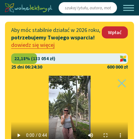
Zaloguj się
/
Załóż konto
Aby móc stabilnie działać w 2026 roku,
Wpłać
potrzebujemy Twojego wsparcia!
Katalog
Włącz się
dowiedz się więcej
Lektury szkolne
Wesprzyj Wolne Lektury
Książki
Współpraca z firmami
25 dni 06:24:30
600 000 zł
Autorki i autorzy
Zapisz się na newsletter
Strona główna
Literatura
Audiobooki
Przekaż 1,5%
Maria Grossek-Korycka
Kolekcje tematyczne
Noc
Włącz się w prace
NOWOŚCI
redakcyjne
Motywy literackie
Zgłoś błąd