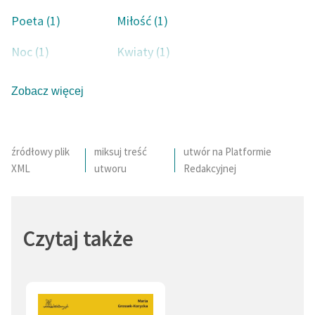
Poeta (1)
Miłość (1)
Deklaracja dostępności
Noc (1)
Kwiaty (1)
Pocałunek (1)
Rozkosz (1)
Zobacz więcej
źródłowy plik
miksuj treść
utwór na Platformie
XML
utworu
Redakcyjnej
Czytaj także