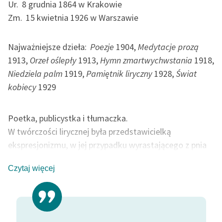
Ur.
8 grudnia 1864 w Krakowie
feministycznej
Zm.
15 kwietnia 1926 w Warszawie
Ręce pełne poezji
Najważniejsze dzieła:
Poezje
1904,
Medytacje prozą
Kolekcje edukacyjne
1913,
Orzeł oślepły
1913,
Hymn zmartwychwstania
1918,
twórców przechodzących
Niedziela palm
1919,
Pamiętnik liryczny
1928,
Świat
do domeny publicznej,
lektur szkolnych oraz
kobiecy
1929
Starego Testamentu
Odkurzamy bohaterów
Poetka, publicystka i tłumaczka.
W twórczości lirycznej była przedstawicielką
Szkoła Poezji Wolnych
ekspresjonizmu, w jej przypadku wyrastającego z pnia
Lektur
pol. tradycji romantycznej (np. poemat
Hafciarka
z
O nas
Czytaj więcej
tomu
Niedziela palm
, nast. wersja p.t.
Wieszczka
, wyd.
1928). W późniejszej twórczości zwraca uwagę nurt
Kontakt
bergsonizmu oraz wpływy pism mistyków (por.
Orzeł
O projekcie
oślepły
, niektóre utwory z pośmiertnego tomu