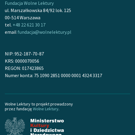
Fundacja Wolne Lektury
Ręce pełne poezji
ul. Marszałkowska 84/92 lok. 125
Kolekcje edukacyjne
00-514 Warszawa
twórców przechodzących
tel.
+48 22 621 30 17
do domeny publicznej,
email
fundacja@wolnelektury.pl
lektur szkolnych oraz
Starego Testamentu
NIP: 952-187-70-87
Odkurzamy bohaterów
KRS: 0000070056
REGON: 017423865
Szkoła Poezji Wolnych
Numer konta: 75 1090 2851 0000 0001 4324 3317
Lektur
O nas
Kontakt
Wolne Lektury to projekt prowadzony
przez fundację
Wolne Lektury
.
O projekcie
Zespół