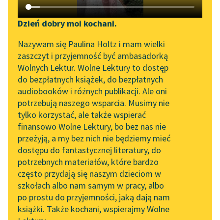
Katalog DAISY
Zgłoś brak utworu
Adam Mickiewicz
Podkasty o książkach
Dzień dobry moi kochani.
Grażyna
Aktualności
Narzędzia
Nazywam się Paulina Holtz i mam wielki
zaszczyt i przyjemność być ambasadorką
A ja — com zyskał za
„Prokurator Alicja Horn”
Mapa Wolnych Lektur
Wolnych Lektur. Wolne Lektury to dostęp
rany i znoje?
do słuchania
do bezpłatnych książek, do bezpłatnych
Com zyskał, że od
Leśmianator
audiobooków i różnych publikacji. Ale oni
maleńkiego wieku
Byliśmy częścią AI Impact
potrzebują naszego wsparcia. Musimy nie
Przewodnik dla piszących i
Lab
Z...
tylko korzystać, ale także wspierać
czytających
finansowo Wolne Lektury, bo bez nas nie
Zapraszamy na spotkanie
Czytaj więcej
przeżyją, a my bez nich nie będziemy mieć
online z tłumaczkami
dostępu do fantastycznej literatury, do
literatury skandynawskiej
API
potrzebnych materiałów, które bardzo
Spotkanie z Katarzyną
OAI-PMH
często przydają się naszym dzieciom w
Tunkiel w Oslo
szkołach albo nam samym w pracy, albo
Widget Wolnych Lektur
po prostu do przyjemności, jaką dają nam
102. lata temu zmarł
książki. Także kochani, wspierajmy Wolne
Przypisy
Motyw: Żołnierz
Joseph Conrad