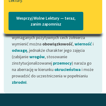
Lektury.
Katalog
Żołnierze są najważniejszymi (obok
Blog
przywódców
) aktorami
wojen
. Funkcja wiąże
Katalog w formacie PDF
Wesprzyj Wolne Lektury — teraz,
żołnierza ściśle z ideą
państwa
— ma za
Lektury szkolne i klasyka
zanim zapomnisz
zadanie bronić jego terytorium lub zdobywać
literatury do słuchania dla
nowe, poszerzając granice kraju. Wśród
uczennic i uczniów z
wymaganych pozytywnych cech żołnierza
niepełnosprawnościami
wymienić można
obowiązkowość
,
wierność
i
E-kolekcja lektur
odwagę
, jednakże charakter jego zajęcia
szkolnych i literatury do
(zabijanie
wrogów
, stosowanie
słuchania dla uczennic i
zinstytucjonalizowanej
przemocy
) naraża go
uczniów z
na aberrację w kierunku
okrucieństwa
i może
niepełnosprawnościami
prowadzić do uczestniczenia w popełnianiu
zbrodni
.
Feministyczne inspiracje.
Popularyzacja
skandynawskiej literatury
feministycznej