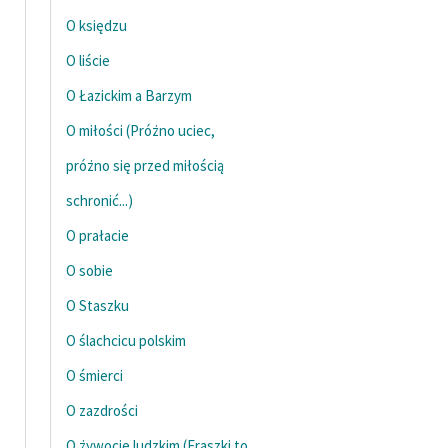
O księdzu
O liście
O Łazickim a Barzym
O miłości (Próżno uciec,
próżno się przed miłością
schronić...)
O prałacie
O sobie
O Staszku
O ślachcicu polskim
O śmierci
O zazdrości
O żywocie ludzkim (Fraszki to