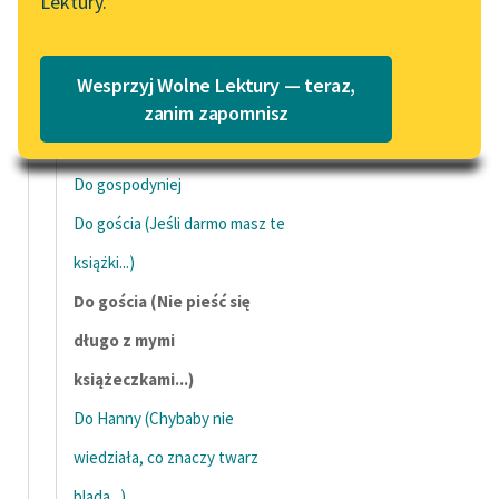
Lektury.
„Marzenie o Oriencie”
Katalog
Do Baltazera
Sophie Elkan
Katalog w formacie PDF
Do Chmury
Blog
Wesprzyj Wolne Lektury — teraz,
O tymże (Wierzę, od początku
zanim zapomnisz
świata...)
Lektury szkolne i klasyka
Do gospodyniej
literatury do słuchania dla
uczennic i uczniów z
Do gościa (Jeśli darmo masz te
niepełnosprawnościami
książki...)
E-kolekcja lektur
Do gościa (Nie pieść się
szkolnych i literatury do
długo z mymi
słuchania dla uczennic i
uczniów z
książeczkami...)
niepełnosprawnościami
Do Hanny (Chybaby nie
Feministyczne inspiracje.
wiedziała, co znaczy twarz
Popularyzacja
skandynawskiej literatury
blada...)