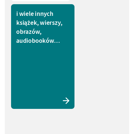
i wiele innych
książek, wierszy,
obrazów,
audiobooków…