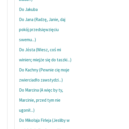
feministycznej
Do Jakuba
Ręce pełne poezji
Do Jana (Radzę, Janie, daj
Kolekcje edukacyjne
pokój przedsięwzięciu
twórców przechodzących
swemu...)
do domeny publicznej,
lektur szkolnych oraz
Do Jósta (Wiesz, coś mi
Starego Testamentu
winien; miejże się do taszki...)
Odkurzamy bohaterów
Do Kachny (Pewnie cię moje
Szkoła Poezji Wolnych
zwierciadło zawstydzi...)
Lektur
Do Marcina (A więc by ty,
O nas
Marcinie, przed tym nie
ugonił...)
Kontakt
Do Mikołaja Firleja (Jesliby w
O projekcie