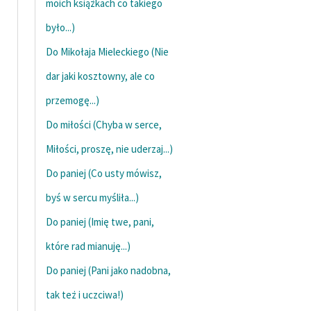
moich książkach co takiego
Zespół
było...)
Do Mikołaja Mieleckiego (Nie
Zasady wykorzystania
dar jaki kosztowny, ale co
Wolnych Lektur
przemogę...)
Logotypy
Do miłości (Chyba w serce,
Materiały promocyjne
Miłości, proszę, nie uderzaj...)
Polityka prywatności
Do paniej (Co usty mówisz,
Regulamin biblioteki
byś w sercu myśliła...)
Dane fundacji i
Do paniej (Imię twe, pani,
sprawozdania finansowe
które rad mianuję...)
Regulamin darowizn
Do paniej (Pani jako nadobna,
Informacja o treściach
tak też i uczciwa!)
wrażliwych