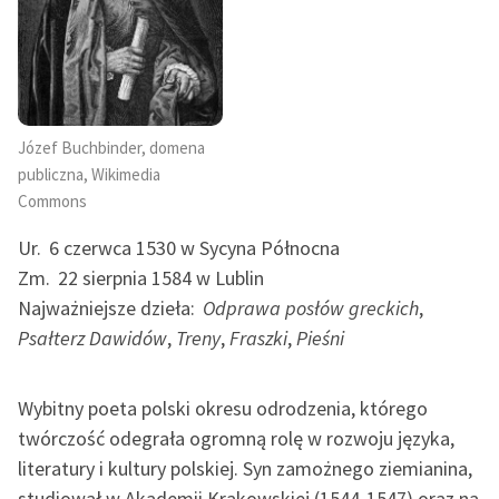
Józef Buchbinder, domena
publiczna, Wikimedia
Commons
Ur.
6 czerwca 1530 w Sycyna Północna
Zm.
22 sierpnia 1584 w Lublin
Najważniejsze dzieła:
Odprawa posłów greckich
,
Psałterz Dawidów
,
Treny
,
Fraszki
,
Pieśni
Wybitny poeta polski okresu odrodzenia, którego
twórczość odegrała ogromną rolę w rozwoju języka,
literatury i kultury polskiej. Syn zamożnego ziemianina,
studiował w Akademii Krakowskiej (1544-1547) oraz na