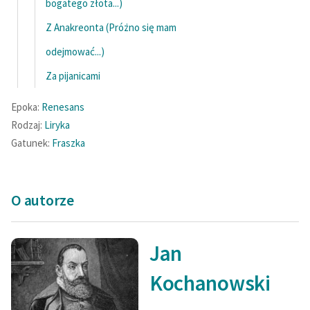
bogatego złota...)
Z Anakreonta (Próżno się mam
odejmować...)
Za pijanicami
Epoka:
Renesans
Rodzaj:
Liryka
Gatunek:
Fraszka
O autorze
Jan
Kochanowski