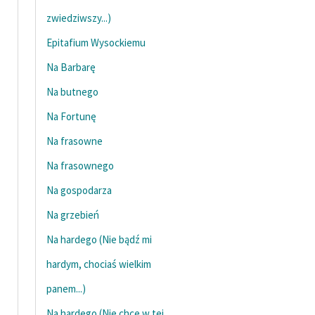
zwiedziwszy...)
Epitafium Wysockiemu
Na Barbarę
Na butnego
Na Fortunę
Na frasowne
Na frasownego
Na gospodarza
Na grzebień
Na hardego (Nie bądź mi
hardym, chociaś wielkim
panem...)
Na hardego (Nie chcę w tej