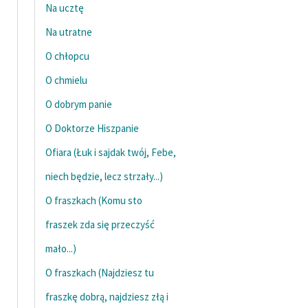
Na ucztę
Na utratne
O chłopcu
O chmielu
O dobrym panie
O Doktorze Hiszpanie
Ofiara (Łuk i sajdak twój, Febe,
niech będzie, lecz strzały...)
O fraszkach (Komu sto
fraszek zda się przeczyść
mało...)
O fraszkach (Najdziesz tu
fraszkę dobrą, najdziesz złą i