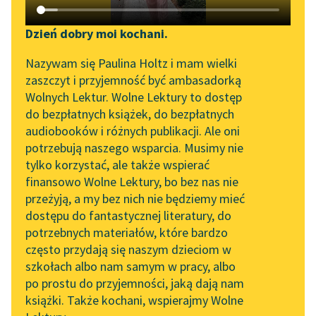
książeczkami...)
Katalog DAISY
Zgłoś brak utworu
Podkasty o książkach
Dzień dobry moi kochani.
Aktualności
Narzędzia
Nazywam się Paulina Holtz i mam wielki
zaszczyt i przyjemność być ambasadorką
Zapraszamy na spotkanie
Mapa Wolnych Lektur
Wolnych Lektur. Wolne Lektury to dostęp
online z tłumaczkami
do bezpłatnych książek, do bezpłatnych
Leśmianator
literatury skandynawskiej
audiobooków i różnych publikacji. Ale oni
potrzebują naszego wsparcia. Musimy nie
Przewodnik dla piszących i
Spotkanie z Katarzyną
tylko korzystać, ale także wspierać
czytających
Tunkiel w Oslo
pobierz książkę
finansowo Wolne Lektury, bo bez nas nie
przeżyją, a my bez nich nie będziemy mieć
Wolne Lektury na 32.
dostępu do fantastycznej literatury, do
Pol’and’Rock Festivalu
API
potrzebnych materiałów, które bardzo
czytaj online
„Kochanek Lady
OAI-PMH
często przydają się naszym dzieciom w
Chatterley” do słuchania
szkołach albo nam samym w pracy, albo
Widget Wolnych Lektur
na Wolnych Lekturach
po prostu do przyjemności, jaką dają nam
Fraszki
książki. Także kochani, wspierajmy Wolne
Przypisy
Nowy audiobook –
Księgi pierwsze