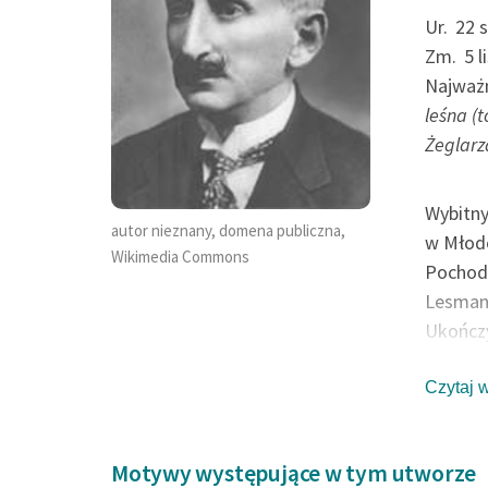
opiół, zamiast spocząć, w
A popiół, zamia
Ur.
22 
Zm.
5 
y kształt...
inny kształt...
Najważn
leśna (
sław Leśmian, Dziejba leśna (tomik),
Bolesław Leśmian, Dzi
Żeglarz
rć Buddy
Śmierć Buddy
Wybitny
autor nieznany, domena publiczna,
w Młode
Wikimedia Commons
Pochodz
Lesmanó
Ukończy
Współtw
Jego po
Czytaj 
spiryty
postulo
Motywy występujące w tym utworze
pierwot