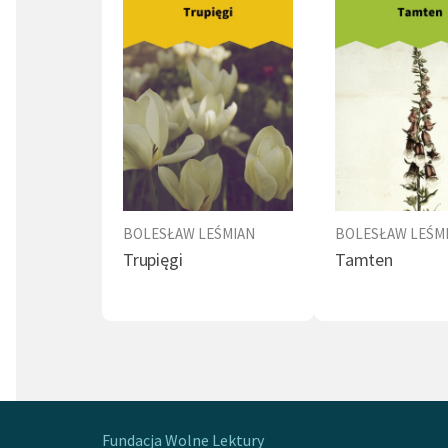
BOLESŁAW LEŚMIAN
BOLESŁAW LEŚM
Trupięgi
Tamten
Fundacja Wolne Lektury