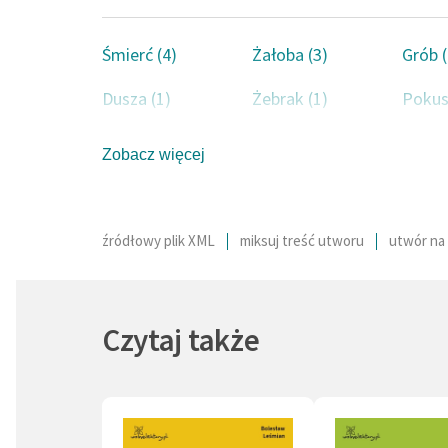
egzyste
ludowoś
Śmierć (4)
Żałoba (3)
Grób (
postaci
Dusza (1)
Żebrak (1)
filozof
Pokus
sylabot
Przemijanie (1)
Doskonałość (1)
Wspom
Akademi
Zobacz więcej
autor: 
źródłowy plik XML
miksuj treść utworu
utwór na 
Czytaj także