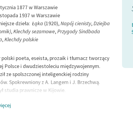
st spocząć, w
Szło, skomląc o kęs ciała i...
stycznia 1877 w Warszawie
listopada 1937 w Warszawie
iejsze dzieła:
Łąka
(1920),
Napój cienisty
,
Dziejba
Bolesław Leśmian, Dziejba leśna (tomik
tomik)
,
Klechdy sezamowe
,
Przygody Sindbada
Śmierć Buddy
ejba leśna (tomik),
a
,
Klechdy polskie
 polski poeta, eseista, prozaik i tłumacz tworzący
j Polsce i dwudziestoleciu międzywojennym.
ił ze spolszczonej inteligenckiej rodziny
w. Spokrewniony z A. Langem i J. Brzechwą.
ł studia prawnicze w Kijowie.
orzył »Chimerę« i Teatr Artystyczny w Warszawie.
ezję cechował symbolizm, sensualizm, mistycyzm,
więcej
zm, zainteresowanie paranormalnością,
wanie powrotu do natury (poeta jako „człowiek
ny”), poszukiwanie miejsca Boga w świecie, ale i