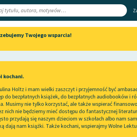
Z
rzebujemy Twojego wsparcia!
Aktualności
Narzędzia
e Lektury
„Prokurator Alicja Horn” do
Mapa Wolnych 
słuchania
irmami
Leśmianator
Byliśmy częścią AI Impact Lab
ewsletter
Przewodnik dla
i kochani.
Zapraszamy na spotkanie
czytających
k)
online z tłumaczkami
lina Holtz i mam wielki zaszczyt i przyjemność być ambasa
literatury skandynawskiej
ław Leśmian
p do bezpłatnych książek, do bezpłatnych audiobooków i różn
API
Spotkanie z Katarzyną Tunkiel
erć Buddy
. Musimy nie tylko korzystać, ale także wspierać finansowo
ce redakcyjne
w Oslo
OAI-PMH
ez nich nie będziemy mieć dostępu do fantastycznej literatu
ęsto przydają się naszym dzieciom w szkołach albo nam sam
102. lata temu zmarł Joseph
Widget Wolnyc
Conrad
ką dają nam książki. Także kochani, wspierajmy Wolne Lektu
oru
Przypisy
Blog