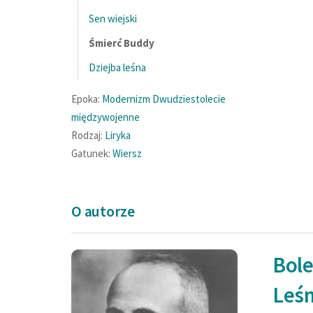
Sen wiejski
Śmierć Buddy
Dziejba leśna
Epoka:
Modernizm
Dwudziestolecie
międzywojenne
Rodzaj:
Liryka
Gatunek:
Wiersz
O autorze
Bol
u jeszcze widziałem, jak
I tu jeszcze wid
Leś
p się spopiela,
trup się spopiel