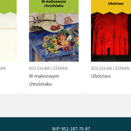
IAN
BOLESŁAW LEŚMIAN
BOLESŁAW LEŚMIAN
W malinowym
Ubóstwo
chruśniaku
NIP: 952-187-70-87