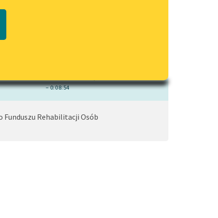
czytaj online
Regulamin biblioteki
macie PDF
Dane fundacji i sprawozdania
finansowe
Regulamin darowizn
Informacja o treściach
wrażliwych
– 0:08:54
Deklaracja dostępności
Funduszu Rehabilitacji Osób