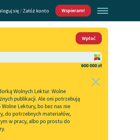
Wspieram!
aloguj się
/
Załóż konto
O nas
Wpłać
Lektur
Kontakt
O projekcie
600 000 zł
 piszących i
Zespół
dorką Wolnych Lektur. Wolne
Zasady wykorzystania
ych publikacji. Ale oni potrzebują
Wolnych Lektur
 Wolne Lektury, bo bez nas nie
Logotypy
ry, do potrzebnych materiałów,
ym w pracy, albo po prostu do
h Lektur
Materiały promocyjne
ry.
Polityka prywatności