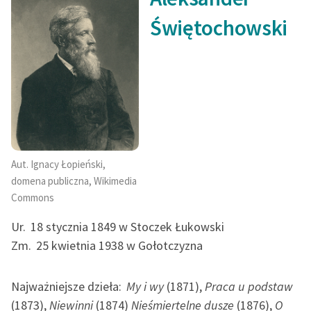
feministycznej
Świętochowski
Ręce pełne poezji
Kolekcje edukacyjne
twórców przechodzących
do domeny publicznej,
lektur szkolnych oraz
Starego Testamentu
Odkurzamy bohaterów
Aut. Ignacy Łopieński,
domena publiczna, Wikimedia
Szkoła Poezji Wolnych
Commons
Lektur
Ur.
18 stycznia 1849 w Stoczek Łukowski
O nas
Zm.
25 kwietnia 1938 w Gołotczyzna
Kontakt
Najważniejsze dzieła:
My i wy
(1871),
Praca u podstaw
O projekcie
(1873),
Niewinni
(1874)
Nieśmiertelne dusze
(1876),
O