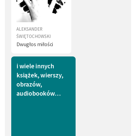
ALEKSANDER
ŚWIĘTOCHOWSKI
Dwugłos miłości
i wiele innych
książek, wierszy,
obrazów,
audiobooków…