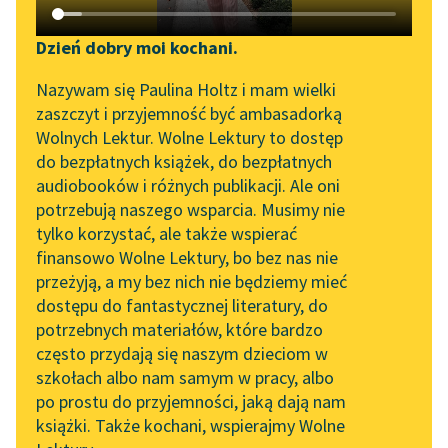
Katalog DAISY
Zgłoś brak utworu
Podkasty o książkach
Dzień dobry moi kochani.
Aktualności
Narzędzia
Nazywam się Paulina Holtz i mam wielki
zaszczyt i przyjemność być ambasadorką
Spotkanie z Katarzyną
Mapa Wolnych Lektur
Wolnych Lektur. Wolne Lektury to dostęp
Tunkiel w Oslo
pobierz książkę
do bezpłatnych książek, do bezpłatnych
Leśmianator
audiobooków i różnych publikacji. Ale oni
Wolne Lektury na 32.
potrzebują naszego wsparcia. Musimy nie
Przewodnik dla piszących i
Pol’and’Rock Festivalu
tylko korzystać, ale także wspierać
czytających
czytaj online
finansowo Wolne Lektury, bo bez nas nie
„Kochanek Lady
przeżyją, a my bez nich nie będziemy mieć
Chatterley” do słuchania
dostępu do fantastycznej literatury, do
Nimfa spotyka Apolla, a ten oczarowany jej urodą rzuca
na Wolnych Lekturach
API
potrzebnych materiałów, które bardzo
się na nią ogarnięty miłosnym szałem. Na nic — nimfa
Nowy audiobook –
OAI-PMH
często przydają się naszym dzieciom w
zamienia się w krzak wawrzynu. Mit o Dafne w kolejnej
„Marzenie o Oriencie”
szkołach albo nam samym w pracy, albo
interpretacji.
Widget Wolnych Lektur
Sophie Elkan
po prostu do przyjemności, jaką dają nam
książki. Także kochani, wspierajmy Wolne
Przypisy
Kolekcja Nadwyraz.com x
Choć Świętochowski zaliczany jest zazwyczaj w szeregi