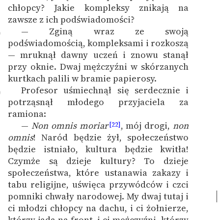
chłopcy? Jakie kompleksy znikają na
zawsze z ich podświadomości?
— Zginą wraz ze swoją
9
podświadomością, kompleksami i rozkoszą
— mruknął dawny uczeń i znowu stanął
przy oknie. Dwaj mężczyźni w skórzanych
kurtkach palili w bramie papierosy.
Profesor uśmiechnął się serdecznie i
0
potrząsnął młodego przyjaciela za
ramiona:
—
Non omnis moriar
, mój drogi,
non
[22]
1
omnis
! Naród będzie żył, społeczeństwo
będzie istniało, kultura będzie kwitła!
Czymże są dzieje kultury? To dzieje
społeczeństwa, które ustanawia zakazy i
tabu religijne, uświęca przywódców i czci
pomniki chwały narodowej.
My dwaj tutaj i
ci młodzi chłopcy na dachu, i ci żołnierze,
którzy jadą na front, i ci mężczyźni, którzy