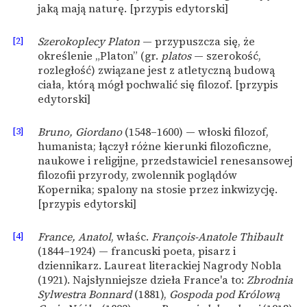
jaką mają naturę. [przypis edytorski]
[2]
Szerokoplecy Platon
— przypuszcza się, że
określenie „Platon” (gr.
platos
— szerokość,
rozległość) związane jest z atletyczną budową
ciała, którą mógł pochwalić się filozof. [przypis
edytorski]
[3]
Bruno, Giordano
(1548–1600) — włoski filozof,
humanista; łączył różne kierunki filozoficzne,
naukowe i religijne, przedstawiciel renesansowej
filozofii przyrody, zwolennik poglądów
Kopernika; spalony na stosie przez inkwizycję.
[przypis edytorski]
[4]
France, Anatol
, właśc.
François-Anatole Thibault
(1844–1924) — francuski poeta, pisarz i
dziennikarz. Laureat literackiej Nagrody Nobla
(1921). Najsłynniejsze dzieła France'a to:
Zbrodnia
Sylwestra Bonnard
(1881),
Gospoda pod Królową