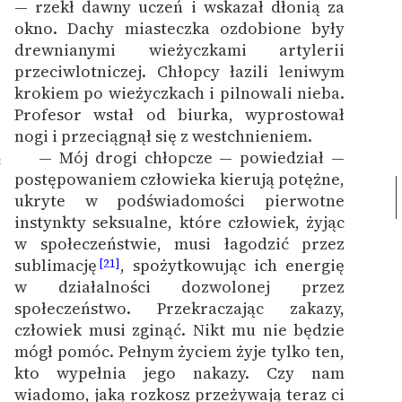
— rzekł dawny uczeń i wskazał dłonią za
okno. Dachy miasteczka ozdobione były
drewnianymi wieżyczkami artylerii
przeciwlotniczej. Chłopcy łazili leniwym
krokiem po wieżyczkach i pilnowali nieba.
Profesor wstał od biurka, wyprostował
nogi i przeciągnął się z westchnieniem.
— Mój drogi chłopcze — powiedział —
8
postępowaniem człowieka kierują potężne,
ukryte w podświadomości pierwotne
instynkty seksualne, które człowiek, żyjąc
w społeczeństwie, musi łagodzić przez
sublimację
, spożytkowując ich energię
[21]
w działalności dozwolonej przez
społeczeństwo. Przekraczając zakazy,
człowiek musi zginąć. Nikt mu nie będzie
mógł pomóc. Pełnym życiem żyje tylko ten,
kto wypełnia jego nakazy. Czy nam
wiadomo, jaką rozkosz przeżywają teraz ci