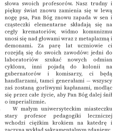
słowa swoich profesorów. Nasz trudny i
piękny świat znowu zamienia się w lewą
nogę psa, Pan Bóg znowu zapada w sen i
cząsteczki elementarne składają się na
cegły krematoriów, widmo komunizmu
unosi się nad głowami wraz z metaplazmą i
demonami. Za parę lat uczniowie ci
rozejdą się do swoich zawodów: jedni do
laboratoriów szukać nowych odmian
cyklonu, inni pojadą do kolonii na
gubernatorów i komisarzy, ci będą
handlarzami, tamci generałami — wszyscy
zaś zostaną gorliwymi kapłanami, modląc
się przez całe życie, aby Pan Bóg dalej śnił
o imperializmie.
W małym uniwersyteckim miasteczku
9
stary profesor pedagogiki leczniczej
wchodzi ciężkim krokiem na katedrę i
zaczyna wykład sakramentalnym zdaniem: