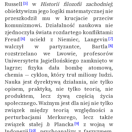
Russell
w
Historii filozofii zachodniej
;
[5]
obiektywizm jego logiki matematycznej nie
Zasady wykorzystania
przeszkodził mu w krucjacie przeciw
Wolnych Lektur
komunizmowi. Działalność naukowa nie
Logotypy
zjednoczyła świata rozdartego konfliktami:
Freud
uciekł z Niemiec, Langevin
[6]
[7]
Materiały promocyjne
walczył w partyzantce, Bartla
[8]
rozstrzelano we Lwowie, profesorów
Polityka prywatności
Uniwersytetu Jagiellońskiego zamknięto w
Regulamin biblioteki
lagrze; fizyka dała bombę atomową,
chemia — cyklon, który truł miliony ludzi.
Dane fundacji i
Nauka jest dyrektywą działania, nie tylko
sprawozdania finansowe
opisem, praktyką, nie tylko teorią, nie
produktem, lecz żywą częścią życia
Regulamin darowizn
społecznego. Ważnym jest dla niej nie tylko
Informacja o treściach
związek między teorią względności a
wrażliwych
perturbacjami Merkurego, lecz także
związek stałej
h
Plancka
z wojną w
[9]
Deklaracja dostępności
Indonezji
, psychoanalizy z faszyzmem,
[10]