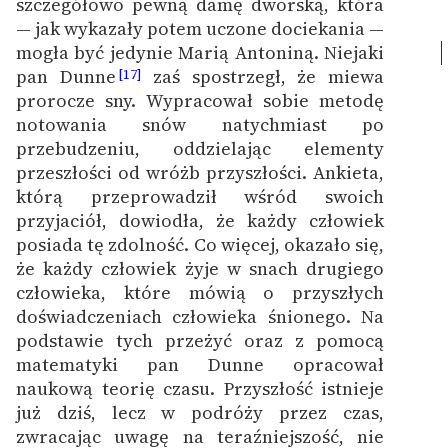
szczegółowo pewną damę dworską, która
— jak wykazały potem uczone dociekania —
mogła być jedynie Marią Antoniną.
Niejaki
pan Dunne
zaś spostrzegł, że miewa
[17]
prorocze sny. Wypracował sobie metodę
notowania snów natychmiast po
przebudzeniu, oddzielając elementy
przeszłości od wróżb przyszłości. Ankieta,
którą przeprowadził wśród swoich
przyjaciół, dowiodła, że każdy człowiek
posiada tę zdolność. Co więcej, okazało się,
że każdy człowiek żyje w snach drugiego
człowieka, które mówią o przyszłych
doświadczeniach człowieka śnionego. Na
podstawie tych przeżyć oraz z pomocą
matematyki pan Dunne opracował
naukową teorię czasu. Przyszłość istnieje
już dziś, lecz w podróży przez czas,
zwracając uwagę na teraźniejszość, nie