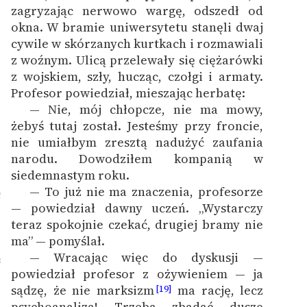
zagryzając nerwowo wargę, odszedł od
okna. W bramie uniwersytetu stanęli dwaj
cywile w skórzanych kurtkach i rozmawiali
z woźnym. Ulicą przelewały się ciężarówki
z wojskiem, szły, hucząc, czołgi i armaty.
Profesor powiedział, mieszając herbatę:
— Nie, mój chłopcze, nie ma mowy,
1
żebyś tutaj został. Jesteśmy przy froncie,
nie umiałbym zresztą nadużyć zaufania
narodu. Dowodziłem kompanią w
siedemnastym roku.
— To już nie ma znaczenia, profesorze
2
— powiedział dawny uczeń. „Wystarczy
teraz spokojnie czekać, drugiej bramy nie
ma” — pomyślał.
— Wracając więc do dyskusji —
3
powiedział profesor z ożywieniem — ja
sądzę, że nie marksizm
ma rację, lecz
[19]
psychoanaliza! Trzeba zbadać duszę