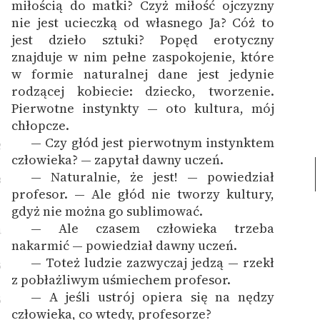
miłością do matki? Czyż miłość ojczyzny
nie jest ucieczką od własnego Ja? Cóż to
jest dzieło sztuki? Popęd erotyczny
znajduje w nim pełne zaspokojenie, które
w formie naturalnej dane jest jedynie
rodzącej kobiecie: dziecko, tworzenie.
Pierwotne instynkty — oto kultura, mój
chłopcze.
— Czy głód jest pierwotnym instynktem
2
człowieka? — zapytał dawny uczeń.
— Naturalnie, że jest! — powiedział
3
profesor. — Ale głód nie tworzy kultury,
gdyż nie można go sublimować.
— Ale czasem człowieka trzeba
4
nakarmić — powiedział dawny uczeń.
— Toteż ludzie zazwyczaj jedzą — rzekł
5
z pobłażliwym uśmiechem profesor.
— A jeśli ustrój opiera się na nędzy
6
człowieka, co wtedy, profesorze?