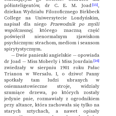
półinteligentów, dr C. E. M. Joad
,
[15]
dziekan Wydziału Filozoficznego Birkbeck
College na Uniwersytecie Londyńskim,
napisał dla niego
Przewodnik po myśli
współczesnej
, którego znaczną część
poświęcił nienormalnym zjawiskom
psychicznym: strachom, mediom i seansom
spirytystycznym.
— Dwie panienki angielskie — opowiada
dr Joad — Miss Moberly i Miss Jourdain
[16]
zwiedzały w sierpniu 1901 roku Pałac
Trianon w Wersalu. I, o dziwo! Panny
spotkały tam ludzi ubranych w
osiemnastowieczne stroje, widziały
szumiące drzewa, po których zostały
jedynie pnie, rozmawiały z ogrodnikiem
przy altance, która zachowała się tylko na
starych sztychach, a nawet opisały