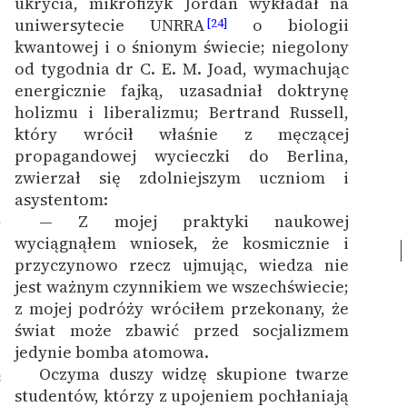
ukrycia, mikrofizyk Jordan wykładał na
uniwersytecie UNRRA
o biologii
[24]
kwantowej i o śnionym świecie; niegolony
od tygodnia dr C. E. M. Joad, wymachując
energicznie fajką, uzasadniał doktrynę
holizmu i liberalizmu; Bertrand Russell,
który wrócił właśnie z męczącej
propagandowej wycieczki do Berlina,
zwierzał się zdolniejszym uczniom i
asystentom:
— Z mojej praktyki naukowej
7
wyciągnąłem wniosek, że kosmicznie i
przyczynowo rzecz ujmując, wiedza nie
jest ważnym czynnikiem we wszechświecie;
z mojej podróży wróciłem przekonany, że
świat może zbawić przed socjalizmem
jedynie bomba atomowa.
Oczyma duszy widzę skupione twarze
8
studentów, którzy z upojeniem pochłaniają