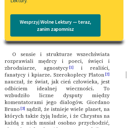
Lektury.
Katalog
Blog
Katalog w formacie PDF
Wesprzyj Wolne Lektury — teraz,
Lektury szkolne i klasyka
zanim zapomnisz
literatury do słuchania dla
I
uczennic i uczniów z
niepełnosprawnościami
O sensie i strukturze wszechświata
rozprawiali mędrcy i poeci, święci i
E-kolekcja lektur
zbrodniarze, agnostycy
i realiści,
szkolnych i literatury do
[1]
fanatycy i kpiarze.
Szerokoplecy Platon
słuchania dla uczennic i
[2]
nauczał, że świat, jak cień człowieka, jest
uczniów z
odbiciem idealnej wieczności. To
niepełnosprawnościami
wzbudziło liczne dysputy między
Feministyczne inspiracje.
komentatorami jego dialogów. Giordano
Popularyzacja
Bruno
sądził, że istnieje wiele planet, na
[3]
skandynawskiej literatury
których także żyją ludzie, i że Chrystus na
feministycznej
każdą z nich musiał osobno przychodzić,