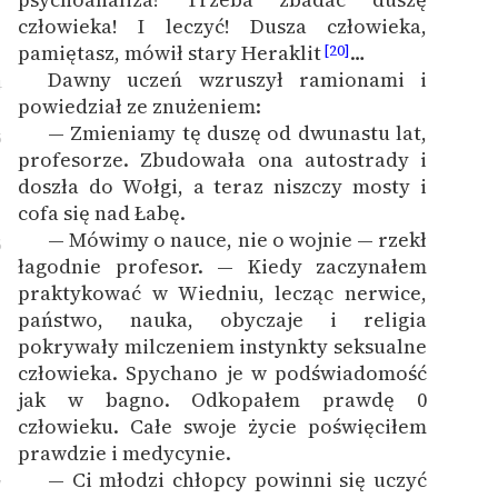
człowieka! I leczyć! Dusza człowieka,
pamiętasz, mówił stary Heraklit
…
[20]
Dawny uczeń wzruszył ramionami i
4
powiedział ze znużeniem:
— Zmieniamy tę duszę od dwunastu lat,
5
profesorze. Zbudowała ona autostrady i
doszła do Wołgi, a teraz niszczy mosty i
cofa się nad Łabę.
— Mówimy o nauce, nie o wojnie — rzekł
6
łagodnie profesor. — Kiedy zaczynałem
praktykować w Wiedniu, lecząc nerwice,
państwo, nauka, obyczaje i religia
pokrywały milczeniem instynkty seksualne
człowieka. Spychano je w podświadomość
jak w bagno. Odkopałem prawdę 0
człowieku. Całe swoje życie poświęciłem
prawdzie i medycynie.
— Ci młodzi chłopcy powinni się uczyć
7