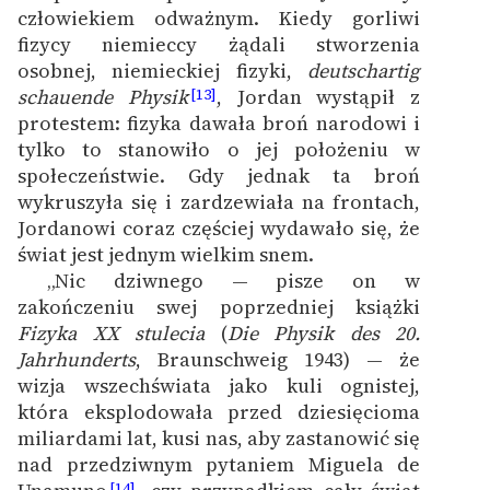
człowiekiem odważnym. Kiedy gorliwi
fizycy niemieccy żądali stworzenia
osobnej, niemieckiej fizyki,
deutschartig
schauende Physik
, Jordan wystąpił z
[13]
protestem: fizyka dawała broń narodowi i
tylko to stanowiło o jej położeniu w
społeczeństwie. Gdy jednak ta broń
wykruszyła się i zardzewiała na frontach,
Jordanowi coraz częściej wydawało się, że
świat jest jednym wielkim snem.
„Nic dziwnego — pisze on w
zakończeniu swej poprzedniej książki
Fizyka XX stulecia
(
Die Physik des 20.
Jahrhunderts
, Braunschweig 1943) — że
wizja wszechświata jako kuli ognistej,
która eksplodowała przed dziesięcioma
miliardami lat, kusi nas, aby zastanowić się
nad przedziwnym pytaniem Miguela de
[14]