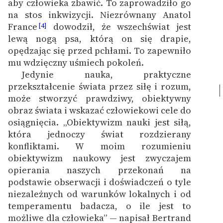
aby człowieka zbawić. To zaprowadziło go
Ręce pełne poezji
na stos inkwizycji. Niezrównany Anatol
France
dowodził, że wszechświat jest
Kolekcje edukacyjne
[4]
lewą nogą psa, którą on się drapie,
twórców przechodzących
opędzając się przed pchłami. To zapewniło
do domeny publicznej,
mu wdzięczny uśmiech pokoleń.
lektur szkolnych oraz
Jedynie nauka, praktyczne
Starego Testamentu
przekształcenie świata przez siłę i rozum,
Odkurzamy bohaterów
może stworzyć prawdziwy, obiektywny
obraz świata i wskazać człowiekowi cele do
Szkoła Poezji Wolnych
osiągnięcia. „Obiektywizm nauki jest siłą,
Lektur
która jednoczy świat rozdzierany
O nas
konfliktami. W moim rozumieniu
obiektywizm naukowy jest zwyczajem
Kontakt
opierania naszych przekonań na
podstawie obserwacji i doświadczeń o tyle
O projekcie
niezależnych od warunków lokalnych i od
temperamentu badacza, o ile jest to
Zespół
możliwe dla człowieka” — napisał Bertrand