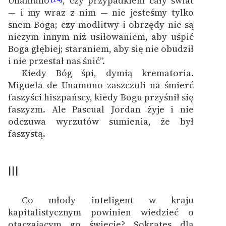
Unamuno
, czy przypadkiem cały świat
— i my wraz z nim — nie jesteśmy tylko
snem Boga; czy modlitwy i obrzędy nie są
niczym innym niż usiłowaniem, aby uśpić
Boga głębiej; staraniem, aby się nie obudził
i nie przestał nas śnić”.
Kiedy Bóg śpi, dymią krematoria.
Miguela de Unamuno zaszczuli na śmierć
faszyści hiszpańscy, kiedy Bogu przyśnił się
faszyzm. Ale Pascual Jordan żyje i nie
odczuwa wyrzutów sumienia, że był
faszystą.
III
Co młody inteligent w kraju
kapitalistycznym powinien wiedzieć o
otaczającym go świecie? Sokrates dla