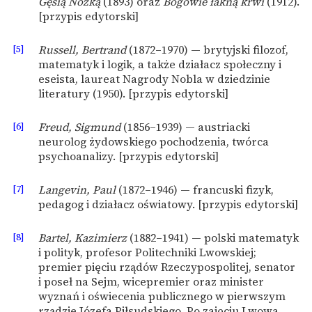
Gęsią Nóżką
(1893) oraz
Bogowie łakną krwi
(1912).
[przypis edytorski]
[5]
Russell, Bertrand
(1872–1970) — brytyjski filozof,
matematyk i logik, a także działacz społeczny i
eseista, laureat Nagrody Nobla w dziedzinie
literatury (1950). [przypis edytorski]
[6]
Freud, Sigmund
(1856–1939) — austriacki
neurolog żydowskiego pochodzenia, twórca
psychoanalizy. [przypis edytorski]
[7]
Langevin, Paul
(1872–1946) — francuski fizyk,
pedagog i działacz oświatowy. [przypis edytorski]
[8]
Bartel, Kazimierz
(1882–1941) — polski matematyk
i polityk, profesor Politechniki Lwowskiej;
premier pięciu rządów Rzeczypospolitej, senator
i poseł na Sejm, wicepremier oraz minister
wyznań i oświecenia publicznego w pierwszym
rządzie Józefa Piłsudskiego. Po zajęciu Lwowa