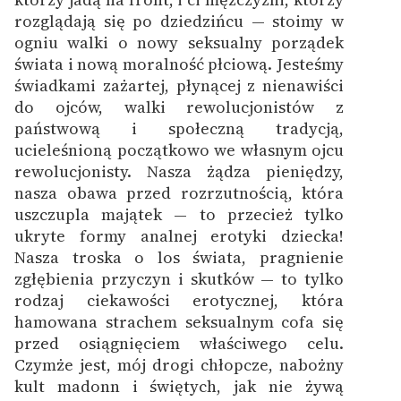
rozglądają się po dziedzińcu — stoimy w
ogniu walki o nowy seksualny porządek
świata i nową moralność płciową. Jesteśmy
świadkami zażartej, płynącej z nienawiści
do ojców, walki rewolucjonistów z
państwową i społeczną tradycją,
ucieleśnioną początkowo we własnym ojcu
rewolucjonisty. Nasza żądza pieniędzy,
nasza obawa przed rozrzutnością, która
uszczupla majątek — to przecież tylko
ukryte formy analnej erotyki dziecka!
Nasza troska o los świata, pragnienie
zgłębienia przyczyn i skutków — to tylko
rodzaj ciekawości erotycznej, która
hamowana strachem seksualnym cofa się
przed osiągnięciem właściwego celu.
Czymże jest, mój drogi chłopcze, nabożny
kult madonn i świętych, jak nie żywą