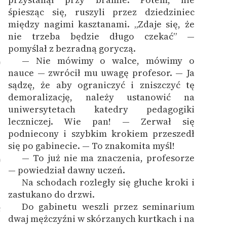
śpiesząc się, ruszyli przez dziedziniec
między nagimi kasztanami. „Zdaje się, że
nie trzeba będzie długo czekać” —
pomyślał z bezradną goryczą.
— Nie mówimy o walce, mówimy o
9
nauce — zwrócił mu uwagę profesor. — Ja
sądzę, że aby ograniczyć i zniszczyć tę
demoralizację, należy ustanowić na
uniwersytetach katedry pedagogiki
leczniczej. Wie pan! — Zerwał się
podniecony i szybkim krokiem przeszedł
się po gabinecie. — To znakomita myśl!
— To już nie ma znaczenia, profesorze
0
— powiedział dawny uczeń.
Na schodach rozległy się głuche kroki i
1
zastukano do drzwi.
Do gabinetu weszli przez seminarium
2
dwaj mężczyźni w skórzanych kurtkach i na