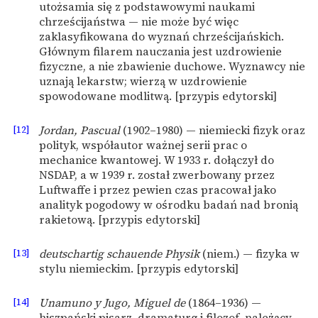
utożsamia się z podstawowymi naukami
chrześcijaństwa — nie może być więc
zaklasyfikowana do wyznań chrześcijańskich.
Głównym filarem nauczania jest uzdrowienie
fizyczne, a nie zbawienie duchowe. Wyznawcy nie
uznają lekarstw; wierzą w uzdrowienie
spowodowane modlitwą. [przypis edytorski]
[12]
Jordan, Pascual
(1902–1980) — niemiecki fizyk oraz
polityk, współautor ważnej serii prac o
mechanice kwantowej. W 1933 r. dołączył do
NSDAP, a w 1939 r. został zwerbowany przez
Luftwaffe i przez pewien czas pracował jako
analityk pogodowy w ośrodku badań nad bronią
rakietową. [przypis edytorski]
[13]
deutschartig schauende Physik
(niem.) — fizyka w
stylu niemieckim. [przypis edytorski]
[14]
Unamuno y Jugo, Miguel de
(1864–1936) —
hiszpański pisarz, dramaturg i filozof, należący