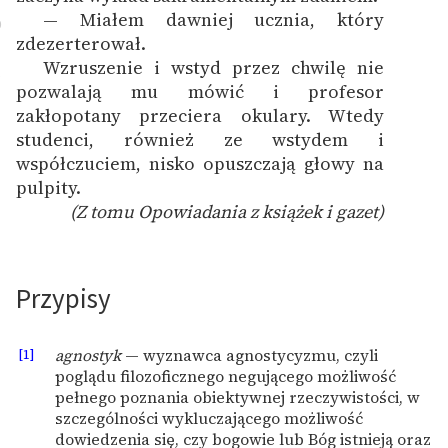
— Miałem dawniej ucznia, który
0
zdezerterował.
Wzruszenie i wstyd przez chwilę nie
1
pozwalają mu mówić i profesor
zakłopotany przeciera okulary. Wtedy
studenci, również ze wstydem i
współczuciem, nisko opuszczają głowy na
pulpity.
(Z tomu
Opowiadania z książek i gazet
)
Przypisy
[1]
agnostyk
— wyznawca agnostycyzmu, czyli
poglądu filozoficznego negującego możliwość
pełnego poznania obiektywnej rzeczywistości, w
szczególności wykluczającego możliwość
dowiedzenia się, czy bogowie lub Bóg istnieją oraz