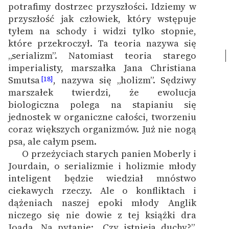
potrafimy dostrzec przyszłości. Idziemy w
przyszłość jak człowiek, który wstępuje
tyłem na schody i widzi tylko stopnie,
które przekroczył. Ta teoria nazywa się
„serializm”.
Natomiast teoria starego
imperialisty, marszałka Jana Christiana
Smutsa
, nazywa się „holizm”. Sędziwy
[18]
marszałek twierdzi, że ewolucja
biologiczna polega na stapianiu się
jednostek w organiczne całości, tworzeniu
coraz większych organizmów. Już nie nogą
psa, ale całym psem.
O przeżyciach starych panien Moberly i
Jourdain, o serializmie i holizmie młody
inteligent będzie wiedział mnóstwo
ciekawych rzeczy. Ale o konfliktach i
dążeniach naszej epoki młody Anglik
niczego się nie dowie z tej książki dra
Joada. Na pytanie: „Czy istnieją duchy?”,