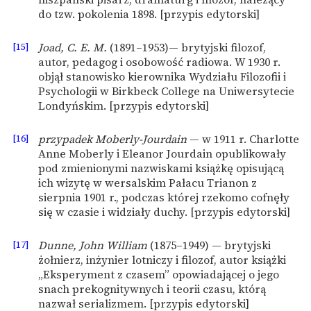
do tzw. pokolenia 1898. [przypis edytorski]
[15]
Joad, C. E. M.
(1891–1953)— brytyjski filozof,
autor, pedagog i osobowość radiowa. W 1930 r.
objął stanowisko kierownika Wydziału Filozofii i
Psychologii w Birkbeck College na Uniwersytecie
Londyńskim. [przypis edytorski]
[16]
przypadek Moberly-Jourdain
— w 1911 r. Charlotte
Anne Moberly i Eleanor Jourdain opublikowały
pod zmienionymi nazwiskami książkę opisującą
ich wizytę w wersalskim Pałacu Trianon z
sierpnia 1901 r., podczas której rzekomo cofnęły
się w czasie i widziały duchy. [przypis edytorski]
[17]
Dunne, John William
(1875–1949) — brytyjski
żołnierz, inżynier lotniczy i filozof, autor książki
„Eksperyment z czasem” opowiadającej o jego
snach prekognitywnych i teorii czasu, którą
nazwał serializmem. [przypis edytorski]