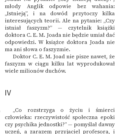
młody Anglik odpowie bez wahania:
„Istnieją”, i na dowód przytoczy kilka
interesujących teorii. Ale na pytanie: „Czy
istniał faszyzm?” — czytelnik książki
doktora C. E. M. Joada nie będzie umiał dać
odpowiedzi. W książce doktora Joada nie
ma ani słowa o faszyzmie.
Doktor C. E. M. Joad nie pisze nawet, że
faszyzm w ciągu kilku lat wyprodukował
wiele milionów duchów.
IV
„Co rozstrzyga o życiu i śmierci
0
człowieka: rzeczywistość społeczna epoki
czy psychika jednostki?” — pomyślał dawny
uczeń, a zarazem przyjaciel profesora, i