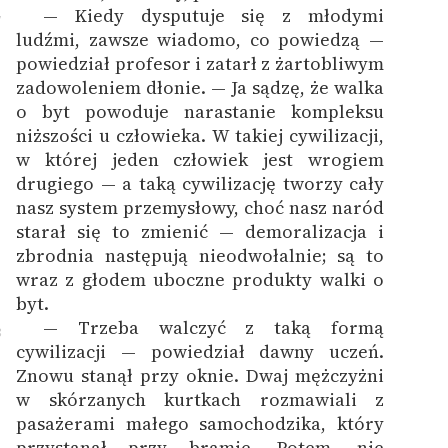
— Kiedy dysputuje się z młodymi
7
ludźmi, zawsze wiadomo, co powiedzą —
powiedział profesor i zatarł z żartobliwym
zadowoleniem dłonie. — Ja sądzę, że walka
o byt powoduje narastanie kompleksu
niższości u człowieka. W takiej cywilizacji,
w której jeden człowiek jest wrogiem
drugiego — a taką cywilizację tworzy cały
nasz system przemysłowy, choć nasz naród
starał się to zmienić — demoralizacja i
zbrodnia następują nieodwołalnie; są to
wraz z głodem uboczne produkty walki o
byt.
— Trzeba walczyć z taką formą
8
cywilizacji — powiedział dawny uczeń.
Znowu stanął przy oknie. Dwaj mężczyżni
w skórzanych kurtkach rozmawiali z
pasażerami małego samochodzika, który
przystanął przy bramie. Potem, nie