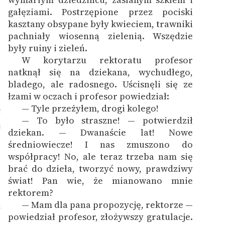
gałęziami. Postrzępione przez pociski
kasztany obsypane były kwieciem, trawniki
pachniały wiosenną zielenią. Wszędzie
były ruiny i zieleń.
W korytarzu rektoratu profesor
1
natknął się na dziekana, wychudłego,
bladego, ale radosnego. Uścisnęli się ze
łzami w oczach i profesor powiedział:
— Tyle przeżyłem, drogi kolego!
2
— To było straszne! — potwierdził
3
dziekan. — Dwanaście lat! Nowe
średniowiecze! I nas zmuszono do
współpracy! No, ale teraz trzeba nam się
brać do dzieła, tworzyć nowy, prawdziwy
świat! Pan wie, że mianowano mnie
rektorem?
— Mam dla pana propozycję, rektorze —
4
powiedział profesor, złożywszy gratulacje.