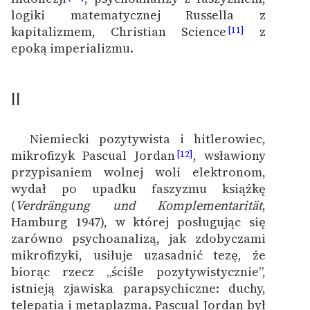
logiki matematycznej Russella z
kapitalizmem, Christian Science
z
[11]
epoką imperializmu.
II
Niemiecki pozytywista i hitlerowiec,
mikrofizyk Pascual Jordan
, wsławiony
[12]
przypisaniem wolnej woli elektronom,
wydał po upadku faszyzmu książkę
(
Verdrängung und Komplementarität
,
Hamburg 1947), w której posługując się
zarówno psychoanalizą, jak zdobyczami
mikrofizyki, usiłuje uzasadnić tezę, że
biorąc rzecz „ściśle pozytywistycznie”,
istnieją zjawiska parapsychiczne: duchy,
telepatia i metaplazma. Pascual Jordan był