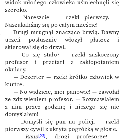
widok młodego człowieka uśmiechnęli się
szeroko.
— Nareszcie! — rzekł pierwszy. —
3
Naszukaliśmy się po całym mieście!
Drugi mrugnął znacząco brwią. Dawny
4
uczeń posłusznie włożył płaszcz i
skierował się do drzwi.
— Co się stało? — rzekł zaskoczony
5
profesor i przetarł z zakłopotaniem
okulary.
— Dezerter — rzekł krótko człowiek w
6
kurtce.
— No widzicie, moi panowie! — zawołał
7
ze zdziwieniem profesor. — Rozmawiałem
z nim przez godzinę i niczego się nie
domyślałem!
— Domyśli się pan na policji — rzekł
8
pierwszy cywil z ukrytą pogróżką w głosie.
—
Raus
, drogi profesorze! —
[23]
9