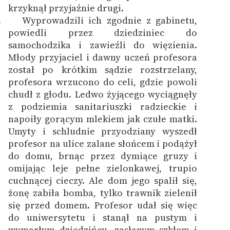
krzyknął przyjaźnie drugi.
Wyprowadzili ich zgodnie z gabinetu,
0
powiedli przez dziedziniec do
samochodzika i zawieźli do więzienia.
Młody przyjaciel i dawny uczeń profesora
został po krótkim sądzie rozstrzelany,
profesora wrzucono do celi, gdzie powoli
chudł z głodu. Ledwo żyjącego wyciągnęły
z podziemia sanitariuszki radzieckie i
napoiły gorącym mlekiem jak czułe matki.
Umyty i schludnie przyodziany wyszedł
profesor na ulice zalane słońcem i podążył
do domu, brnąc przez dymiące gruzy i
omijając leje pełne zielonkawej, trupio
cuchnącej cieczy. Ale dom jego spalił się,
żonę zabiła bomba, tylko trawnik zielenił
się przed domem. Profesor udał się więc
do uniwersytetu i stanął na pustym i
wymarłym dziedzińcu, zasłanym szkłem i