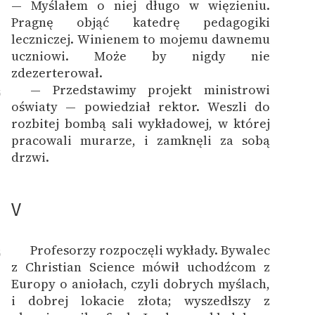
— Myślałem o niej długo w więzieniu.
Pragnę objąć katedrę pedagogiki
leczniczej. Winienem to mojemu dawnemu
uczniowi. Może by nigdy nie
zdezerterował.
— Przedstawimy projekt ministrowi
5
oświaty — powiedział rektor. Weszli do
rozbitej bombą sali wykładowej, w której
pracowali murarze, i zamknęli za sobą
drzwi.
V
Profesorzy rozpoczęli wykłady. Bywalec
6
z Christian Science mówił uchodźcom z
Europy o aniołach, czyli dobrych myślach,
i dobrej lokacie złota; wyszedłszy z