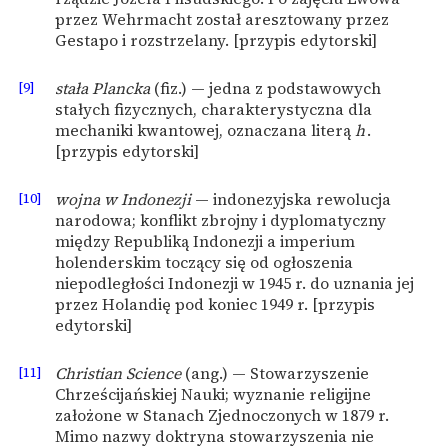
przez Wehrmacht został aresztowany przez
Gestapo i rozstrzelany. [przypis edytorski]
[9]
stała Plancka
(fiz.) — jedna z podstawowych
stałych fizycznych, charakterystyczna dla
mechaniki kwantowej, oznaczana literą
h
.
[przypis edytorski]
[10]
wojna w Indonezji
— indonezyjska rewolucja
narodowa; konflikt zbrojny i dyplomatyczny
między Republiką Indonezji a imperium
holenderskim toczący się od ogłoszenia
niepodległości Indonezji w 1945 r. do uznania jej
przez Holandię pod koniec 1949 r. [przypis
edytorski]
[11]
Christian Science
(ang.) — Stowarzyszenie
Chrześcijańskiej Nauki; wyznanie religijne
założone w Stanach Zjednoczonych w 1879 r.
Mimo nazwy doktryna stowarzyszenia nie