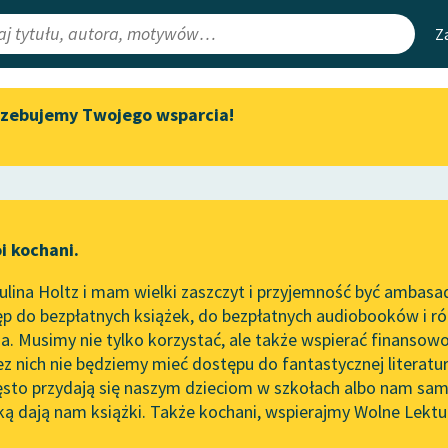
Z
rzebujemy Twojego wsparcia!
Aktualności
Narzędzia
e Lektury
„Prokurator Alicja Horn” do
Mapa Wolnych 
słuchania
irmami
Leśmianator
Byliśmy częścią AI Impact Lab
ewsletter
Przewodnik dla
i kochani.
Zapraszamy na spotkanie
czytających
online z tłumaczkami
lina Holtz i mam wielki zaszczyt i przyjemność być ambasa
literatury skandynawskiej
na Bargielska
p do bezpłatnych książek, do bezpłatnych audiobooków i różn
API
Spotkanie z Katarzyną Tunkiel
abelki
. Musimy nie tylko korzystać, ale także wspierać finansowo
ce redakcyjne
w Oslo
OAI-PMH
ez nich nie będziemy mieć dostępu do fantastycznej literatu
ęsto przydają się naszym dzieciom w szkołach albo nam sam
102. lata temu zmarł Joseph
Widget Wolnyc
Conrad
ką dają nam książki. Także kochani, wspierajmy Wolne Lektu
oru
Przypisy
Blog