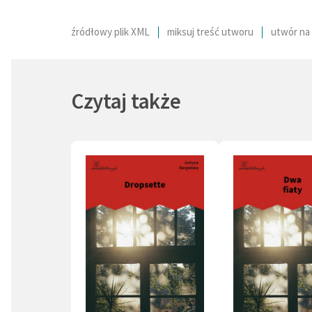
źródłowy plik XML
miksuj treść utworu
utwór na 
Czytaj także