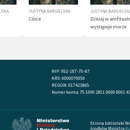
LSKA
JUSTYNA BARGIELSKA
JUSTYNA BARGIELSK
Córce
Dzisiaj w amfiteat
występuje morze
NIP: 952-187-70-87
KRS: 0000070056
REGON: 017423865
Numer konta: 75 1090 2851 0000 0001 4
Strona biblioteki W
środków Ministra
Ku