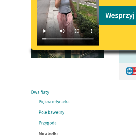
Podkasty o książkach
Wesprzyj
Czyta:
Dwa fiaty
Piękna młynarka
Pole bawełny
Przygoda
Mirabelki