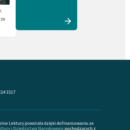
A
rze
324 3317
olne Lektury powstała dzięki dofinansowaniu ze
ltury i Dziedzictwa Narodowego
pochodzących z