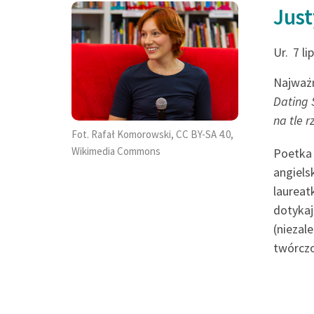
Just
Ur.
7 l
Najważn
Dating 
na tle 
Fot. Rafał Komorowski, CC BY-SA 4.0,
Wikimedia Commons
Poetka 
angiels
laureat
dotykaj
(niezal
twórczo