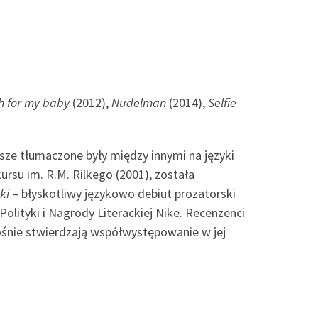
h for my baby
(2012),
Nudelman
(2014),
Selfie
ersze tłumaczone były między innymi na języki
kursu im. R.M. Rilkego (2001), została
ki
– błyskotliwy językowo debiut prozatorski
lityki i Nagrody Literackiej Nike. Recenzenci
ogłośnie stwierdzają współwystępowanie w jej