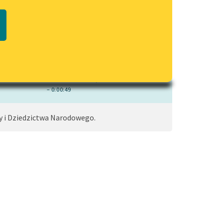
czytaj online
Regulamin biblioteki
macie PDF
Dane fundacji i sprawozdania
finansowe
Regulamin darowizn
Informacja o treściach
wrażliwych
– 0:00:49
Deklaracja dostępności
y i Dziedzictwa Narodowego.