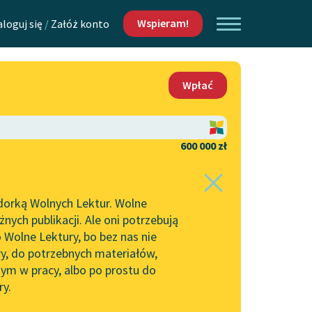
Wspieram!
aloguj się
/
Załóż konto
O nas
Wpłać
Lektur
Kontakt
O projekcie
600 000 zł
 piszących i
Zespół
dorką Wolnych Lektur. Wolne
Zasady wykorzystania
ych publikacji. Ale oni potrzebują
Wolnych Lektur
 Wolne Lektury, bo bez nas nie
Logotypy
ry, do potrzebnych materiałów,
ym w pracy, albo po prostu do
h Lektur
Materiały promocyjne
ry.
Polityka prywatności