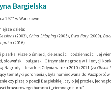
yna Bargielska
ipca 1977 w Warszawie
iejsze dzieła:
Sessions
(2003),
China Shipping
(2005),
Dwa fiaty
(2009),
Bac
rzepaku
(2016)
i pisarka. Pisze o śmierci, cielesności i codzienności. Jej wi
ki, słoweński i bułgarski. Otrzymała nagrodę w III edycji kon
ką Nagrody Literackiej Gdynia w roku 2010 i 2011 (za
Obsolet
ący tematyki poronienia), była nominowana do Paszportów Po
eżnie czy piszą o poezji Bargielskiej, czy o jej prozie), jedn
ści brawurowego humoru i „ciemnego nurtu”.