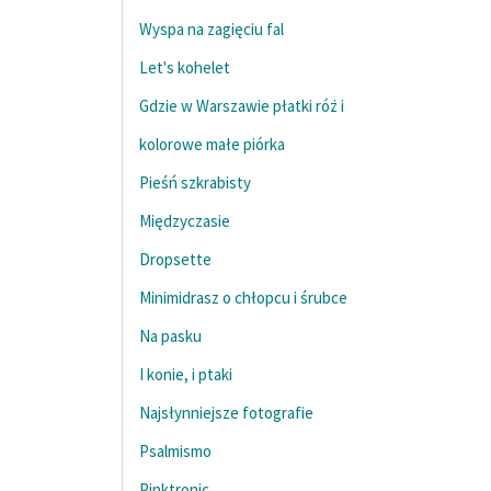
Wyspa na zagięciu fal
Let's kohelet
Gdzie w Warszawie płatki róż i
kolorowe małe piórka
Pieśń szkrabisty
Międzyczasie
Dropsette
Minimidrasz o chłopcu i śrubce
Na pasku
I konie, i ptaki
Najsłynniejsze fotografie
Psalmismo
Pinktronic