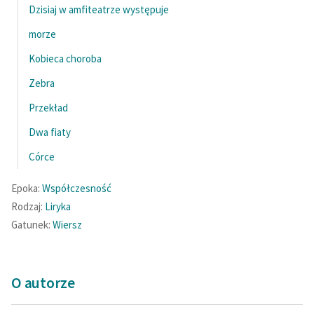
Dzisiaj w amfiteatrze występuje
Zasady wykorzystania
morze
Wolnych Lektur
Kobieca choroba
Logotypy
Zebra
Materiały promocyjne
Przekład
Polityka prywatności
Dwa fiaty
Córce
Regulamin biblioteki
Dane fundacji i
Epoka:
Współczesność
sprawozdania finansowe
Rodzaj:
Liryka
Gatunek:
Wiersz
Regulamin darowizn
Informacja o treściach
wrażliwych
O autorze
Deklaracja dostępności