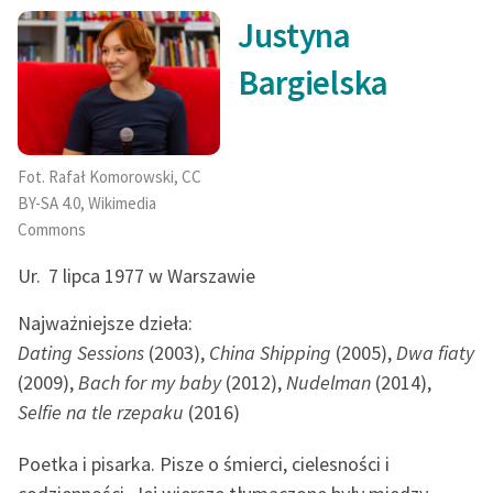
Justyna
Bargielska
Fot. Rafał Komorowski, CC
BY-SA 4.0, Wikimedia
Commons
Ur.
7 lipca 1977 w Warszawie
Najważniejsze dzieła:
Dating Sessions
(2003),
China Shipping
(2005),
Dwa fiaty
(2009),
Bach for my baby
(2012),
Nudelman
(2014),
Selfie na tle rzepaku
(2016)
Poetka i pisarka. Pisze o śmierci, cielesności i