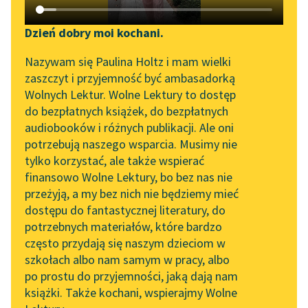
Katalog DAISY
Zgłoś brak utworu
Podkasty o książkach
Dzień dobry moi kochani.
Aktualności
Narzędzia
Nazywam się Paulina Holtz i mam wielki
zaszczyt i przyjemność być ambasadorką
„Prokurator Alicja Horn”
Mapa Wolnych Lektur
Wolnych Lektur. Wolne Lektury to dostęp
do słuchania
pobierz książkę
do bezpłatnych książek, do bezpłatnych
Leśmianator
audiobooków i różnych publikacji. Ale oni
Byliśmy częścią AI Impact
potrzebują naszego wsparcia. Musimy nie
Przewodnik dla piszących i
Lab
tylko korzystać, ale także wspierać
czytających
czytaj online
finansowo Wolne Lektury, bo bez nas nie
Zapraszamy na spotkanie
przeżyją, a my bez nich nie będziemy mieć
online z tłumaczkami
dostępu do fantastycznej literatury, do
literatury skandynawskiej
API
Dwa fiaty
potrzebnych materiałów, które bardzo
Piękna młynarka
Spotkanie z Katarzyną
OAI-PMH
często przydają się naszym dzieciom w
Tunkiel w Oslo
szkołach albo nam samym w pracy, albo
Pole bawełny
Widget Wolnych Lektur
po prostu do przyjemności, jaką dają nam
102. lata temu zmarł
Przygoda
książki. Także kochani, wspierajmy Wolne
Przypisy
Joseph Conrad
Mirabelki