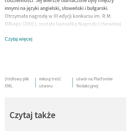
codzienności. Jej wiersze tłumaczone były między
innymi na języki angielski, słoweński i bułgarski.
Otrzymała nagrodę w III edycji konkursu im. R.M.
Rilkego (2001), została laureatką Nagrody Literackiej
Gdynia w roku 2010 i 2011 (za
Obsoletki
– błyskotliwy
językowo debiut prozatorski dotykający tematyki
Czytaj więcej
poronienia), była nominowana do Paszportów Polityki i
Nagrody Literackiej Nike. Recenzenci (niezależnie czy
piszą o poezji Bargielskiej, czy o jej prozie),
jednogłośnie stwierdzają współwystępowanie w jej
twórczości brawurowego humoru i „ciemnego nurtu”.
źródłowy plik
miksuj treść
utwór na Platformie
XML
utworu
Redakcyjnej
Czytaj także