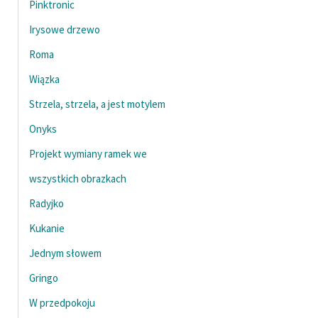
Pinktronic
Ręce pełne poezji
Irysowe drzewo
Kolekcje edukacyjne
twórców przechodzących
Roma
do domeny publicznej,
Wiązka
lektur szkolnych oraz
Strzela, strzela, a jest motylem
Starego Testamentu
Onyks
Odkurzamy bohaterów
Projekt wymiany ramek we
Szkoła Poezji Wolnych
Lektur
wszystkich obrazkach
Radyjko
O nas
Kukanie
Kontakt
Jednym słowem
O projekcie
Gringo
Zespół
W przedpokoju