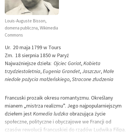
II. Kobieta bez serca
III. Agonia
Zasady wykorzystania
Epilog
Wolnych Lektur
Louis-Auguste Bisson,
domena publiczna, Wikimedia
Logotypy
Commons
Materiały promocyjne
Ur.
20 maja 1799 w Tours
Polityka prywatności
Zm.
18 sierpnia 1850 w Paryż
Najważniejsze dzieła:
Ojciec Goriot
,
Kobieta
Regulamin biblioteki
trzydziestoletnia
,
Eugenia Grandet
,
Jaszczur
,
Małe
Dane fundacji i
niedole pożycia małżeńskiego
,
Stracone złudzenia
sprawozdania finansowe
Regulamin darowizn
Francuski prozaik okresu romantyzmu. Określany
mianem „mistrza realizmu”. Jego najpopularniejszym
Informacja o treściach
dziełem jest
Komedia ludzka
obrazująca życie
wrażliwych
społeczne, polityczne i obyczajowe we Francji od
Deklaracja dostępności
czasów rewolucji francuskiej do rządów Ludwika Filipa.