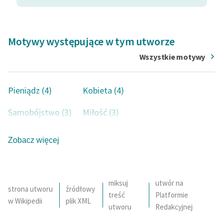
Motywy występujące w tym utworze
Wszystkie motywy
Pieniądz (4)
Kobieta (4)
Samobójstwo (3)
Miłość (3)
Mężczyzna (3)
Gra (2)
Zobacz więcej
Bieda (2)
Bogactwo (2)
Kobieta demoniczna (2)
Pogarda (1)
miksuj
utwór na
strona utworu
źródłowy
treść
Platformie
Starość (1)
Małżeństwo (1)
w Wikipedii
plik XML
utworu
Redakcyjnej
Czas (1)
Wina (1)