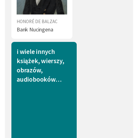
HONORÉ DE BALZAC
Bank Nucingena
i wiele innych
książek, wierszy,
obrazów,
audiobooków…