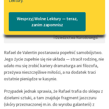
Lektury.
Katalog
Blog
0:00:00
– 0:31:46
Czas do końca: 10:48:36
Katalog w formacie PDF
Wesprzyj Wolne Lektury — teraz,
Audiobook nagrany w
Lektury szkolne i klasyka
ramach projektu Słuchamy
zanim zapomnisz
Polski finansowanego
literatury do słuchania dla
przez Ministerstwo Kultury
uczennic i uczniów z
i Dziedzictwa Narodowego.
niepełnosprawnościami
E-kolekcja lektur
Rafael de Valentin postanawia popełnić samobójstwo.
szkolnych i literatury do
Jego życie zupełnie się nie układa — stracił rodzinę, nie
słuchania dla uczennic i
udało mu się zrobić kariery dramaturga ani filozofa,
uczniów z
przeżywa nieszczęśliwe miłości, a na dodatek traci
niepełnosprawnościami
ostatnie pieniądze w kasynie.
Feministyczne inspiracje.
Popularyzacja
Przypadek jednak sprawia, że Rafael trafia do sklepu z
skandynawskiej literatury
dziełami sztuki, a tam znajduje fragment jaszczuru
feministycznej
(skóry przeznaczonej m.in. do wyrobu galanterii) z