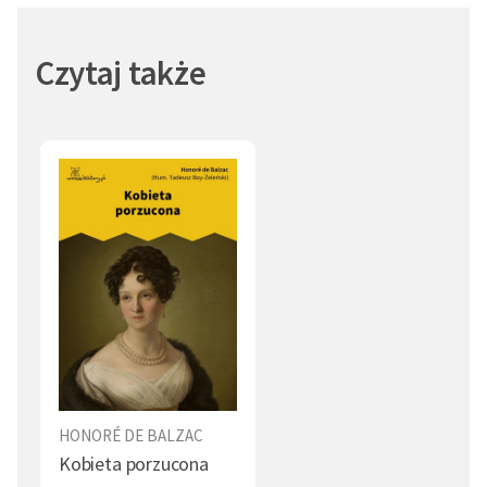
Pożądanie (1)
Artysta (1)
Czytaj także
Czary (1)
Wierzenia (1)
Wiedza (1)
Strój (1)
Kondycja ludzka (1)
Pojedynek (1)
Miłość niespełniona (1)
Piekło (1)
Śmierć (1)
Obyczaje (1)
HONORÉ DE BALZAC
Kobieta porzucona