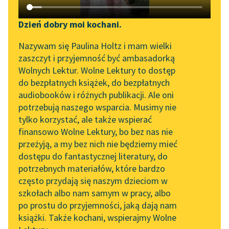
Katalog DAISY
Zgłoś brak utworu
Podkasty o książkach
Dzień dobry moi kochani.
Aktualności
Narzędzia
Nazywam się Paulina Holtz i mam wielki
zaszczyt i przyjemność być ambasadorką
„Prokurator Alicja Horn”
Mapa Wolnych Lektur
Wolnych Lektur. Wolne Lektury to dostęp
pobierz audiobook
do słuchania
do bezpłatnych książek, do bezpłatnych
Leśmianator
audiobooków i różnych publikacji. Ale oni
pobierz książkę
Byliśmy częścią AI Impact
potrzebują naszego wsparcia. Musimy nie
Przewodnik dla piszących i
Lab
tylko korzystać, ale także wspierać
czytających
finansowo Wolne Lektury, bo bez nas nie
Zapraszamy na spotkanie
czytaj online
przeżyją, a my bez nich nie będziemy mieć
online z tłumaczkami
dostępu do fantastycznej literatury, do
literatury skandynawskiej
API
potrzebnych materiałów, które bardzo
Spotkanie z Katarzyną
OAI-PMH
Czyta:
Wiktor Korzeniewski
, reż.
Adam Bień
często przydają się naszym dzieciom w
Tunkiel w Oslo
szkołach albo nam samym w pracy, albo
Widget Wolnych Lektur
po prostu do przyjemności, jaką dają nam
1×
Roz.
102. lata temu zmarł
książki. Także kochani, wspierajmy Wolne
Przypisy
Joseph Conrad
Od tłumacza; I. Talizman (część 1.)