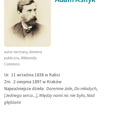
SCENA IV
Ręce pełne poezji
SCENA V
Kolekcje edukacyjne
SCENA VI
twórców przechodzących
SCENA VII
do domeny publicznej,
SCENA VIII
lektur szkolnych oraz
SCENA IX
Starego Testamentu
SCENA X
Odkurzamy bohaterów
SCENA XI I OSTATNIA
autor nieznany, domena
AKT TRZECI
Szkoła Poezji Wolnych
publiczna, Wikimedia
SCENA I
Lektur
Commons
SCENA II
O nas
Ur.
11 września 1838 w Kalisz
SCENA III
Zm.
2 sierpnia 1897 w Kraków
SCENA IV
Kontakt
Najważniejsze dzieła:
Daremne żale
,
Do młodych
,
SCENA V
[Jednego serca...]
,
Między nami nic nie było
,
Nad
SCENA VI
O projekcie
głębiami
SCENA VII
Zespół
SCENA VIII