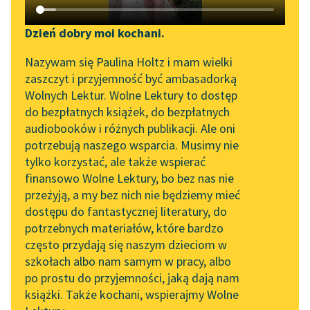
Katalog DAISY
Zgłoś brak utworu
Podkasty o książkach
Dzień dobry moi kochani.
Aktualności
Narzędzia
Nazywam się Paulina Holtz i mam wielki
zaszczyt i przyjemność być ambasadorką
„Prokurator Alicja Horn”
Mapa Wolnych Lektur
Wolnych Lektur. Wolne Lektury to dostęp
do słuchania
pobierz książkę
do bezpłatnych książek, do bezpłatnych
Leśmianator
audiobooków i różnych publikacji. Ale oni
Byliśmy częścią AI Impact
potrzebują naszego wsparcia. Musimy nie
Przewodnik dla piszących i
Lab
tylko korzystać, ale także wspierać
czytających
czytaj online
finansowo Wolne Lektury, bo bez nas nie
Zapraszamy na spotkanie
przeżyją, a my bez nich nie będziemy mieć
online z tłumaczkami
dostępu do fantastycznej literatury, do
Spis treści:
literatury skandynawskiej
API
potrzebnych materiałów, które bardzo
AKT PIERWSZY
Spotkanie z Katarzyną
OAI-PMH
często przydają się naszym dzieciom w
SCENA I
Tunkiel w Oslo
szkołach albo nam samym w pracy, albo
SCENA II
Widget Wolnych Lektur
po prostu do przyjemności, jaką dają nam
102. lata temu zmarł
SCENA III
książki. Także kochani, wspierajmy Wolne
Przypisy
Joseph Conrad
SCENA IV