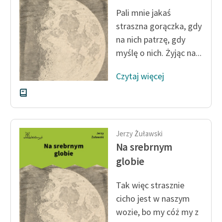
Pali mnie jakaś
Zasady wykorzystania
straszna gorączka, gdy
Wolnych Lektur
na nich patrzę, gdy
Logotypy
myślę o nich. Żyjąc na...
Materiały promocyjne
Czytaj więcej
Polityka prywatności
Regulamin biblioteki
Dane fundacji i
Jerzy Żuławski
sprawozdania finansowe
Na srebrnym
globie
Regulamin darowizn
Informacja o treściach
Tak więc strasznie
wrażliwych
cicho jest w naszym
wozie, bo my cóż my z
Deklaracja dostępności