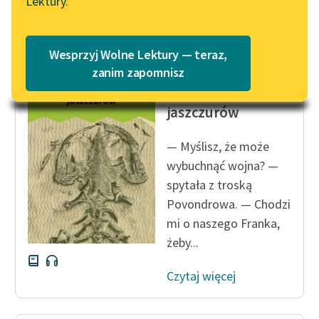
Lektury.
Czytaj więcej
Katalog
Blog
Katalog w formacie PDF
Wesprzyj Wolne Lektury — teraz,
Lektury szkolne i klasyka
zanim zapomnisz
Karel Čapek
literatury do słuchania dla
Inwazja
uczennic i uczniów z
jaszczurów
niepełnosprawnościami
— Myślisz, że może
E-kolekcja lektur
wybuchnąć wojna? —
szkolnych i literatury do
spytała z troską
słuchania dla uczennic i
uczniów z
Povondrowa. — Chodzi
niepełnosprawnościami
mi o naszego Franka,
żeby...
Feministyczne inspiracje.
Popularyzacja
Czytaj więcej
skandynawskiej literatury
feministycznej