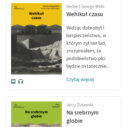
Ręce pełne poezji
Herbert George Wells
Wehikuł czasu
Kolekcje edukacyjne
twórców przechodzących
Widząc dobrobyt i
do domeny publicznej,
lektur szkolnych oraz
bezpieczeństwo, w
Starego Testamentu
którym żył ten lud,
zrozumiałem, że
Odkurzamy bohaterów
podobieństwo płci
Szkoła Poezji Wolnych
będzie ostatecznie...
Lektur
Czytaj więcej
O nas
Kontakt
Jerzy Żuławski
O projekcie
Na srebrnym
Zespół
globie