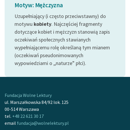
Motyw: Mężczyzna
Uzupełniający (i często przeciwstawny) do
motywu
kobiety
. Najczęściej fragmenty
dotyczące kobiet i mężczyzn stanowią zapis
oczekiwań społecznych stawianych
wypełniającemu rolę określaną tym mianem
(oczekiwań pseudonimowanych
wypowiedziami o ,,naturze” płci).
Fundacja Wolne Lektury
ul. Marszałkowska 84/92 lok. 125
00-514 Warszawa
tel.
+48 22 621 30 17
email
fundacja@wolnelektury.pl