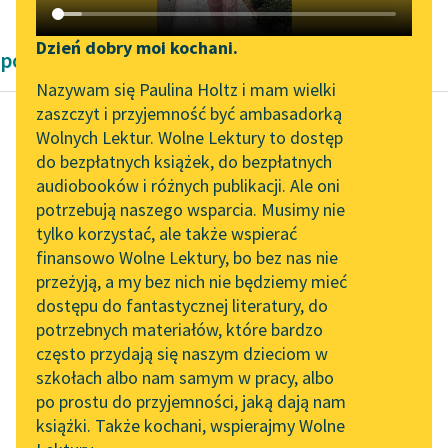
Katalog DAISY
Zgłoś brak utworu
Podkasty o książkach
Dzień dobry moi kochani.
powieści fantastyczne
Aktualności
Narzędzia
Nazywam się Paulina Holtz i mam wielki
zaszczyt i przyjemność być ambasadorką
„Prokurator Alicja Horn”
Mapa Wolnych Lektur
Wolnych Lektur. Wolne Lektury to dostęp
do słuchania
do bezpłatnych książek, do bezpłatnych
Karel Čapek
Leśmianator
audiobooków i różnych publikacji. Ale oni
Inwazja
Byliśmy częścią AI Impact
potrzebują naszego wsparcia. Musimy nie
Przewodnik dla piszących i
jaszczurów
Lab
tylko korzystać, ale także wspierać
czytających
finansowo Wolne Lektury, bo bez nas nie
Zapraszamy na spotkanie
— Gdzież znowu jest
przeżyją, a my bez nich nie będziemy mieć
online z tłumaczkami
ten Franek? — mruknął
dostępu do fantastycznej literatury, do
literatury skandynawskiej
API
Povondra, otwierając
potrzebnych materiałów, które bardzo
wieczorną gazetę.
Spotkanie z Katarzyną
OAI-PMH
często przydają się naszym dzieciom w
Tunkiel w Oslo
szkołach albo nam samym w pracy, albo
Widget Wolnych Lektur
— No wiesz, tam gdzie
po prostu do przyjemności, jaką dają nam
102. lata temu zmarł
zawsze...
książki. Także kochani, wspierajmy Wolne
Przypisy
Joseph Conrad