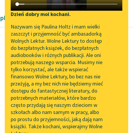
Katalog DAISY
Zgłoś brak utworu
Podkasty o książkach
Dzień dobry moi kochani.
plankty
Aktualności
Narzędzia
Nazywam się Paulina Holtz i mam wielki
zaszczyt i przyjemność być ambasadorką
„Prokurator Alicja Horn”
Mapa Wolnych Lektur
Wolnych Lektur. Wolne Lektury to dostęp
do słuchania
do bezpłatnych książek, do bezpłatnych
Autor nieznany
Leśmianator
audiobooków i różnych publikacji. Ale oni
Lament
Byliśmy częścią AI Impact
potrzebują naszego wsparcia. Musimy nie
Przewodnik dla piszących i
świętokrzyski
Lab
tylko korzystać, ale także wspierać
czytających
finansowo Wolne Lektury, bo bez nas nie
Zapraszamy na spotkanie
O anjele Gabryjele,
przeżyją, a my bez nich nie będziemy mieć
online z tłumaczkami
Gdzie jest ono twe
dostępu do fantastycznej literatury, do
literatury skandynawskiej
API
wesele,
potrzebnych materiałów, które bardzo
Cożeś mi go obiecował
Spotkanie z Katarzyną
OAI-PMH
często przydają się naszym dzieciom w
Tunkiel w Oslo
tako barzo wiele...
szkołach albo nam samym w pracy, albo
Widget Wolnych Lektur
po prostu do przyjemności, jaką dają nam
102. lata temu zmarł
Czytaj więcej
książki. Także kochani, wspierajmy Wolne
Przypisy
Joseph Conrad