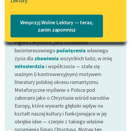
Lektury.
Katalog
Blog
Katalog w formacie PDF
Wesprzyj Wolne Lektury — teraz,
Lektury szkolne i klasyka
zanim zapomnisz
Motyw: Chrystus
literatury do słuchania dla
Figura Chrystusa, jako uosobienia
uczennic i uczniów z
niepełnosprawnościami
bezinteresownego
poświęcenia
własnego
życia dla
zbawienia
wszystkich ludzi, w imię
E-kolekcja lektur
miłosierdzia
i współczucia — stała się
szkolnych i literatury do
ważnym (i kontrowersyjnym) motywem
słuchania dla uczennic i
literatury polskiej okresu romantyzmu.
uczniów z
Metaforyczne myślenie o Polsce pod
niepełnosprawnościami
zaborami jako o Chrystusie wśród narodów
Feministyczne inspiracje.
Europy, które wywarło głęboki wpływ na
Popularyzacja
kształt naszej kultury i funkcjonujące w jej
skandynawskiej literatury
obrębie idee — czerpie z takiego właśnie
feministycznej
rozumienia figury Chrystusa. Motyw ten