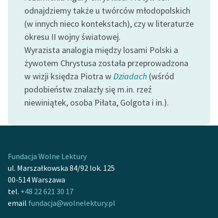
Ręce pełne poezji
odnajdziemy także u twórców młodopolskich
(w innych nieco kontekstach), czy w literaturze
Kolekcje edukacyjne
okresu II wojny światowej.
twórców przechodzących
do domeny publicznej,
Wyrazista analogia między losami Polski a
lektur szkolnych oraz
żywotem Chrystusa została przeprowadzona
Starego Testamentu
w wizji księdza Piotra w
Dziadach
(wśród
podobieństw znalazły się m.in. rzeź
Odkurzamy bohaterów
niewiniątek, osoba Piłata, Golgota i in.).
Szkoła Poezji Wolnych
Lektur
O nas
Fundacja Wolne Lektury
Kontakt
ul. Marszałkowska 84/92 lok. 125
00-514 Warszawa
O projekcie
tel.
+48 22 621 30 17
Zespół
email
fundacja@wolnelektury.pl