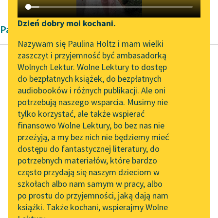
Katalog DAISY
Zgłoś brak utworu
Podkasty o książkach
Dzień dobry moi kochani.
Pamiętnik
Aktualności
Narzędzia
Nazywam się Paulina Holtz i mam wielki
zaszczyt i przyjemność być ambasadorką
Spotkanie z Katarzyną
Mapa Wolnych Lektur
Wolnych Lektur. Wolne Lektury to dostęp
Tunkiel w Oslo
do bezpłatnych książek, do bezpłatnych
Jędrzej Kitowicz
Leśmianator
audiobooków i różnych publikacji. Ale oni
Opis obyczajów i
Wolne Lektury na 32.
potrzebują naszego wsparcia. Musimy nie
Przewodnik dla piszących i
zwyczajów za
Pol’and’Rock Festivalu
tylko korzystać, ale także wspierać
czytających
panowania
finansowo Wolne Lektury, bo bez nas nie
„Kochanek Lady
Augusta III
przeżyją, a my bez nich nie będziemy mieć
Chatterley” do słuchania
dostępu do fantastycznej literatury, do
na Wolnych Lekturach
API
Była to swawola
potrzebnych materiałów, które bardzo
Nowy audiobook –
OAI-PMH
powszechna w całym
często przydają się naszym dzieciom w
„Marzenie o Oriencie”
kraju, tak między
szkołach albo nam samym w pracy, albo
Widget Wolnych Lektur
Sophie Elkan
po prostu do przyjemności, jaką dają nam
pospólstwem jako też
książki. Także kochani, wspierajmy Wolne
Przypisy
między
Kolekcja Nadwyraz.com x