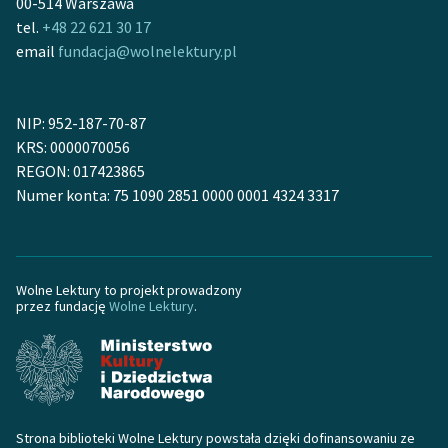
00-514 Warszawa
tel.
+48 22 621 30 17
Deklaracja dostępności
email
fundacja@wolnelektury.pl
NIP: 952-187-70-87
KRS: 0000070056
REGON: 017423865
Numer konta: 75 1090 2851 0000 0001 4324 3317
Wolne Lektury to projekt prowadzony
przez fundację
Wolne Lektury
.
Strona biblioteki Wolne Lektury powstała dzięki dofinansowaniu ze