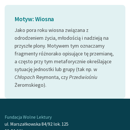
Zespół
Motyw: Wiosna
Zasady wykorzystania
Jako pora roku wiosna związana z
Wolnych Lektur
odrodzeniem życia, młodością i nadzieją na
Logotypy
przyszłe plony. Motywem tym oznaczamy
fragmenty różnorako opisujące tę przemianę,
Materiały promocyjne
a często przy tym metaforycznie określające
Polityka prywatności
sytuację jednostki lub grupy (tak np. w
Chłopach
Reymonta, czy
Przedwiośniu
Regulamin biblioteki
Żeromskiego).
Dane fundacji i
sprawozdania finansowe
Regulamin darowizn
Fundacja Wolne Lektury
Informacja o treściach
ul. Marszałkowska 84/92 lok. 125
wrażliwych