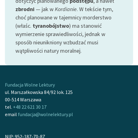
dotyczyć planowanego
podstępu
, a nawet
zbrodni
— jak w
Kordianie
. W tekście tym,
Zasady wykorzystania
choć planowane w tajemnicy morderstwo
Wolnych Lektur
(właśc.
tyranobójstwo
) ma stanowić
Logotypy
wymierzenie sprawiedliwości, jednak w
sposób nieunikniony wzbudzać musi
Materiały promocyjne
wątpliwości natury moralnej.
Polityka prywatności
Regulamin biblioteki
Dane fundacji i
Fundacja Wolne Lektury
sprawozdania finansowe
ul. Marszałkowska 84/92 lok. 125
00-514 Warszawa
Regulamin darowizn
tel.
+48 22 621 30 17
Informacja o treściach
email
fundacja@wolnelektury.pl
wrażliwych
Deklaracja dostępności
NIP: 952-187-70-87