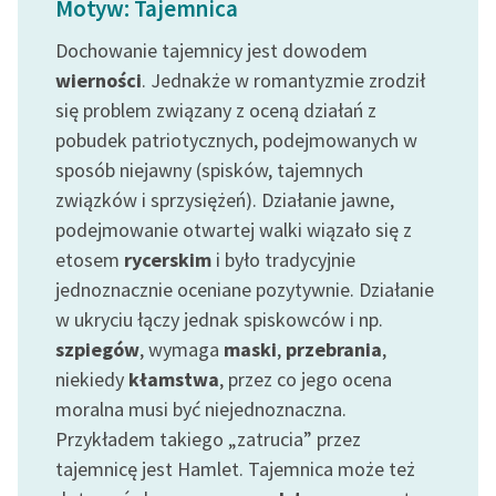
Motyw: Tajemnica
Ręce pełne poezji
Dochowanie tajemnicy jest dowodem
Kolekcje edukacyjne
wierności
. Jednakże w romantyzmie zrodził
twórców przechodzących
się problem związany z oceną działań z
do domeny publicznej,
lektur szkolnych oraz
pobudek patriotycznych, podejmowanych w
Starego Testamentu
sposób niejawny (spisków, tajemnych
związków i sprzysiężeń). Działanie jawne,
Odkurzamy bohaterów
podejmowanie otwartej walki wiązało się z
Szkoła Poezji Wolnych
etosem
rycerskim
i było tradycyjnie
Lektur
jednoznacznie oceniane pozytywnie. Działanie
w ukryciu łączy jednak spiskowców i np.
O nas
szpiegów
, wymaga
maski
,
przebrania
,
Kontakt
niekiedy
kłamstwa
, przez co jego ocena
moralna musi być niejednoznaczna.
O projekcie
Przykładem takiego „zatrucia” przez
Zespół
tajemnicę jest Hamlet. Tajemnica może też