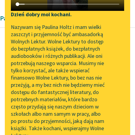
Katalog DAISY
Zgłoś brak utworu
Podkasty o książkach
Dzień dobry moi kochani.
Pamiętnik Stanisława Przybyszewskiego
Aktualności
Narzędzia
Nazywam się Paulina Holtz i mam wielki
zaszczyt i przyjemność być ambasadorką
„Prokurator Alicja Horn”
Mapa Wolnych Lektur
Wolnych Lektur. Wolne Lektury to dostęp
do słuchania
do bezpłatnych książek, do bezpłatnych
Stanisław Przybyszewski
Leśmianator
audiobooków i różnych publikacji. Ale oni
Moi współcześni
Byliśmy częścią AI Impact
potrzebują naszego wsparcia. Musimy nie
Przewodnik dla piszących i
Lab
tylko korzystać, ale także wspierać
czytających
Paracelsus w istocie
finansowo Wolne Lektury, bo bez nas nie
Zapraszamy na spotkanie
był wtajemniczony w
przeżyją, a my bez nich nie będziemy mieć
online z tłumaczkami
praktyki czarnoksięskie
dostępu do fantastycznej literatury, do
literatury skandynawskiej
API
i czarownicze, dał całe
potrzebnych materiałów, które bardzo
mnóstwo ich recept...
Spotkanie z Katarzyną
OAI-PMH
często przydają się naszym dzieciom w
Tunkiel w Oslo
szkołach albo nam samym w pracy, albo
Widget Wolnych Lektur
Czytaj więcej
po prostu do przyjemności, jaką dają nam
102. lata temu zmarł
książki. Także kochani, wspierajmy Wolne
Przypisy
Joseph Conrad