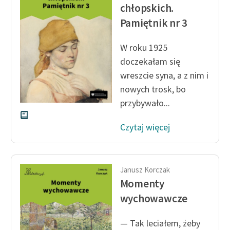
Ręce pełne poezji
chłopskich.
Pamiętnik nr 3
Kolekcje edukacyjne
twórców przechodzących
W roku 1925
do domeny publicznej,
doczekałam się
lektur szkolnych oraz
wreszcie syna, a z nim i
Starego Testamentu
nowych trosk, bo
Odkurzamy bohaterów
przybywało...
Szkoła Poezji Wolnych
Czytaj więcej
Lektur
O nas
Janusz Korczak
Kontakt
Momenty
O projekcie
wychowawcze
Zespół
— Tak leciałem, żeby