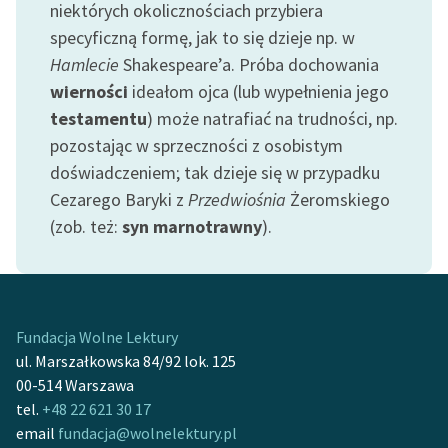
niektórych okolicznościach przybiera
specyficzną formę, jak to się dzieje np. w
Hamlecie
Shakespeare’a. Próba dochowania
wierności
ideałom ojca (lub wypełnienia jego
testamentu
) może natrafiać na trudności, np.
pozostając w sprzeczności z osobistym
doświadczeniem; tak dzieje się w przypadku
Cezarego Baryki z
Przedwiośnia
Żeromskiego
(zob. też:
syn marnotrawny
).
Fundacja Wolne Lektury
ul. Marszałkowska 84/92 lok. 125
00-514 Warszawa
tel.
+48 22 621 30 17
email
fundacja@wolnelektury.pl