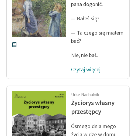
pana dogonić.
Zasady wykorzystania
— Bałeś się?
Wolnych Lektur
Logotypy
— Ta czego się miałem
bać?
Materiały promocyjne
Nie, nie bał...
Polityka prywatności
Regulamin biblioteki
Czytaj więcej
Dane fundacji i
sprawozdania finansowe
Urke Nachalnik
Regulamin darowizn
Życiorys własny
przestępcy
Informacja o treściach
wrażliwych
Ósmego dnia mego
Deklaracja dostępności
życia widzę w domu