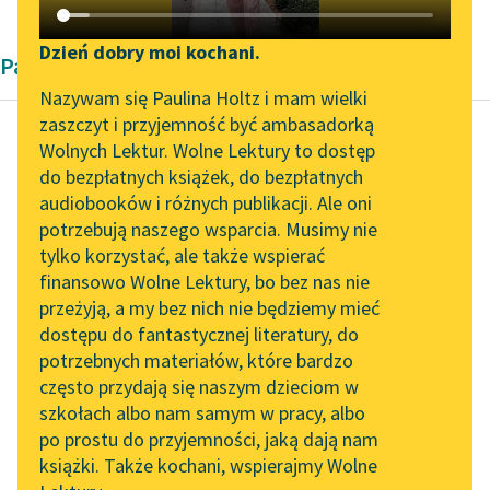
Katalog DAISY
Zgłoś brak utworu
Podkasty o książkach
Dzień dobry moi kochani.
Pamiętnik
Aktualności
Narzędzia
Nazywam się Paulina Holtz i mam wielki
zaszczyt i przyjemność być ambasadorką
„Prokurator Alicja Horn”
Mapa Wolnych Lektur
Wolnych Lektur. Wolne Lektury to dostęp
do słuchania
do bezpłatnych książek, do bezpłatnych
Autorka nieznana
Leśmianator
audiobooków i różnych publikacji. Ale oni
Z pamiętników
Byliśmy częścią AI Impact
potrzebują naszego wsparcia. Musimy nie
Przewodnik dla piszących i
bezrobotnych.
Lab
tylko korzystać, ale także wspierać
czytających
Pamiętnik nr 4
finansowo Wolne Lektury, bo bez nas nie
Zapraszamy na spotkanie
przeżyją, a my bez nich nie będziemy mieć
online z tłumaczkami
Kiedy Niemcy zabierali
dostępu do fantastycznej literatury, do
literatury skandynawskiej
API
młodzież, to syn mój
potrzebnych materiałów, które bardzo
Spotkanie z Katarzyną
wyjechał i nie było go
OAI-PMH
często przydają się naszym dzieciom w
Tunkiel w Oslo
cały rok. Przyjechał...
szkołach albo nam samym w pracy, albo
Widget Wolnych Lektur
po prostu do przyjemności, jaką dają nam
102. lata temu zmarł
Czytaj więcej
książki. Także kochani, wspierajmy Wolne
Przypisy
Joseph Conrad