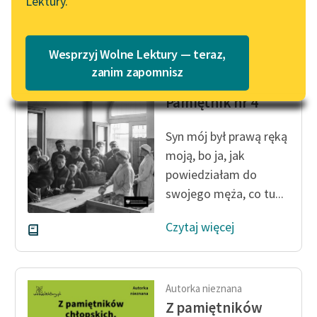
Lektury.
Katalog
Blog
Katalog w formacie PDF
Autorka nieznana
Wesprzyj Wolne Lektury — teraz,
Z pamiętników
Lektury szkolne i klasyka
zanim zapomnisz
bezrobotnych.
literatury do słuchania dla
Pamiętnik nr 4
uczennic i uczniów z
niepełnosprawnościami
Syn mój był prawą ręką
E-kolekcja lektur
moją, bo ja, jak
szkolnych i literatury do
powiedziałam do
słuchania dla uczennic i
swojego męża, co tu...
uczniów z
niepełnosprawnościami
Czytaj więcej
Feministyczne inspiracje.
Popularyzacja
skandynawskiej literatury
Autorka nieznana
feministycznej
Z pamiętników