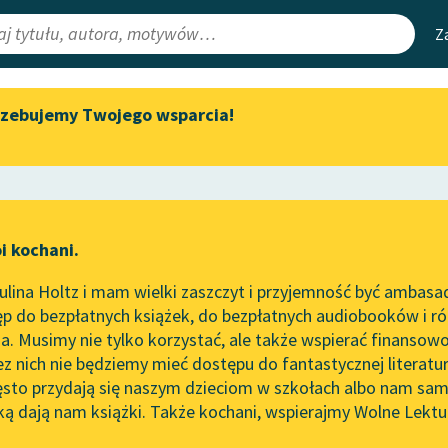
Z
rzebujemy Twojego wsparcia!
Aktualności
Narzędzia
e Lektury
Spotkanie z Katarzyną Tunkiel
Mapa Wolnych 
w Oslo
irmami
Leśmianator
Wolne Lektury na 32.
ewsletter
Przewodnik dla
Pol’and’Rock Festivalu
i kochani.
czytających
„Kochanek Lady Chatterley”
lina Holtz i mam wielki zaszczyt i przyjemność być ambasa
do słuchania na Wolnych
p do bezpłatnych książek, do bezpłatnych audiobooków i różn
Lekturach
API
. Musimy nie tylko korzystać, ale także wspierać finansowo
ce redakcyjne
Nowy audiobook – „Marzenie
OAI-PMH
ez nich nie będziemy mieć dostępu do fantastycznej literatu
o Oriencie” Sophie Elkan
ęsto przydają się naszym dzieciom w szkołach albo nam sam
Widget Wolnyc
Kolekcja Nadwyraz.com x
ką dają nam książki. Także kochani, wspierajmy Wolne Lektu
oru
Pamiętnik
✖
Wolne Lektury – idealna na
Przypisy
lato