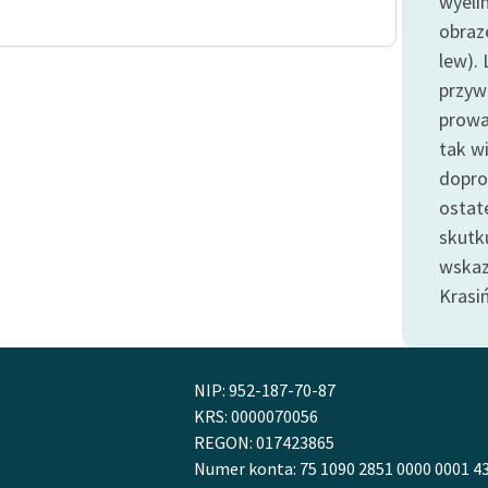
wyel
publicznej, lektur szkolnych
oraz Starego Testamentu
obraz
lew).
Odkurzamy bohaterów
przywr
Szkoła Poezji Wolnych Lektur
prowa
tak w
dopro
ostat
skutk
wska
Krasi
NIP: 952-187-70-87
KRS: 0000070056
REGON: 017423865
Numer konta: 75 1090 2851 0000 0001 4