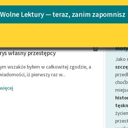
Katalog
Blog
 Wolne Lektury — teraz, zanim zapomnisz
Katalog w for
Lektury szkolne i klasyka
literatury do słuchania dla
uczennic i uczniów z
chalnik
niepełnosprawnościami
Moty
rys własny przestępcy
E-kolekcja lektur szkolnych i
Jako m
literatury do słuchania dla
ym wszakże byłem w całkowitej zgodzie, a
szczę
uczennic i uczniów z
wiadomości, iż pierwszy raz w...
przedh
niepełnosprawnościami
choćb
Feministyczne inspiracje.
 więcej
miejs
Popularyzacja skandynawskiej
literatury feministycznej
histor
tęsk
Ręce pełne poezji
życie
Kolekcje edukacyjne twórców
przest
przechodzących do domeny