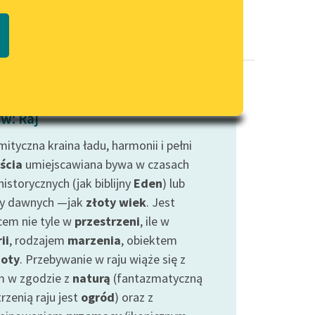
Regulamin biblioteki
macie PDF
Dane fundacji i sprawozdania
finansowe
Regulamin darowizn
Informacja o treściach
w: Raj
wrażliwych
ityczna kraina ładu, harmonii i pełni
Deklaracja dostępności
ścia
umiejscawiana bywa w czasach
istorycznych (jak biblijny
Eden
) lub
y dawnych —jak
złoty wiek
. Jest
cem nie tyle w
przestrzeni
, ile w
ii
, rodzajem
marzenia
, obiektem
noty
. Przebywanie w raju wiąże się z
m w zgodzie z
naturą
(fantazmatyczną
rzenią raju jest
ogród
) oraz z