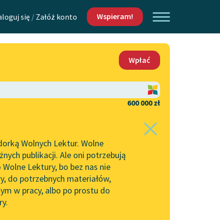
Wspieram!
aloguj się
/
Załóż konto
O nas
Wpłać
Lektur
Kontakt
O projekcie
600 000 zł
 piszących i
Zespół
dorką Wolnych Lektur. Wolne
Zasady wykorzystania
ych publikacji. Ale oni potrzebują
Wolnych Lektur
 Wolne Lektury, bo bez nas nie
Logotypy
ry, do potrzebnych materiałów,
ym w pracy, albo po prostu do
h Lektur
Materiały promocyjne
ry.
Polityka prywatności