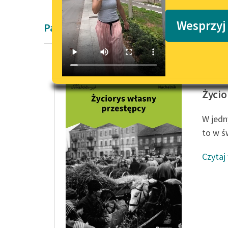
Podkasty o książkach
Wesprzyj
Pamiętnik
Urke Na
Życio
W jedn
to w ś
Czytaj