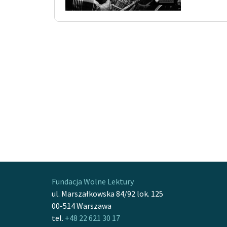
Fundacja Wolne Lektury
ul. Marszałkowska 84/92 lok. 125
00-514 Warszawa
tel.
+48 22 621 30 17