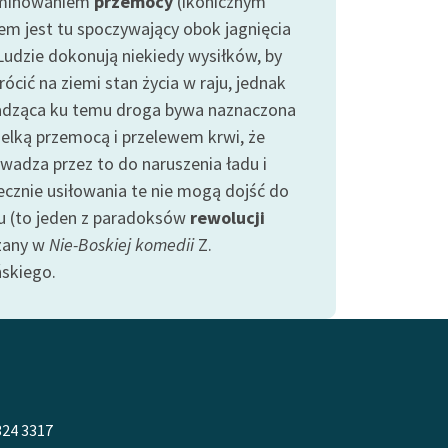
iminowaniem
przemocy
(ikonicznym
em jest tu spoczywający obok jagnięcia
 Ludzie dokonują niekiedy wysiłków, by
ócić na ziemi stan życia w raju, jednak
dząca ku temu droga bywa naznaczona
ielką przemocą i przelewem krwi, że
wadza przez to do naruszenia ładu i
ecznie usiłowania te nie mogą dojść do
u (to jeden z paradoksów
rewolucji
zany w
Nie-Boskiej komedii
Z.
ńskiego.
324 3317