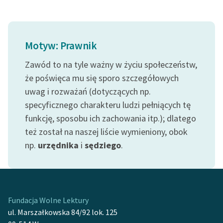
Zasady wykorzystania
Wolnych Lektur
Motyw: Prawnik
Logotypy
Zawód to na tyle ważny w życiu społeczeństw,
Materiały promocyjne
że poświęca mu się sporo szczegółowych
uwag i rozważań (dotyczących np.
Polityka prywatności
specyficznego charakteru ludzi pełniących tę
Regulamin biblioteki
funkcję, sposobu ich zachowania itp.); dlatego
też został na naszej liście wymieniony, obok
Dane fundacji i
sprawozdania finansowe
np.
urzędnika
i
sędziego
.
Regulamin darowizn
Informacja o treściach
wrażliwych
Fundacja Wolne Lektury
ul. Marszałkowska 84/92 lok. 125
Deklaracja dostępności