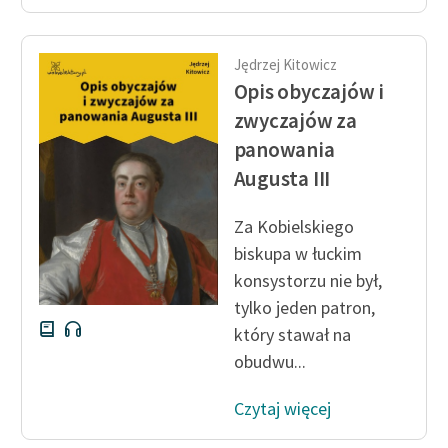
Ręce pełne poezji
Kolekcje edukacyjne
Jędrzej Kitowicz
twórców przechodzących
Opis obyczajów i
do domeny publicznej,
zwyczajów za
lektur szkolnych oraz
panowania
Starego Testamentu
Augusta III
Odkurzamy bohaterów
Za Kobielskiego
Szkoła Poezji Wolnych
Lektur
biskupa w łuckim
konsystorzu nie był,
O nas
tylko jeden patron,
który stawał na
Kontakt
obudwu...
O projekcie
Czytaj więcej
Zespół