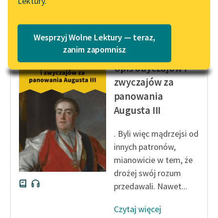
Lektury.
Katalog
Blog
Czytaj więcej
Katalog w formacie PDF
Wesprzyj Wolne Lektury — teraz,
Lektury szkolne i klasyka
zanim zapomnisz
Jędrzej Kitowicz
literatury do słuchania dla
Opis obyczajów i
uczennic i uczniów z
zwyczajów za
niepełnosprawnościami
panowania
E-kolekcja lektur
Augusta III
szkolnych i literatury do
słuchania dla uczennic i
. Byli więc mądrzejsi od
uczniów z
innych patronów,
niepełnosprawnościami
mianowicie w tem, że
Feministyczne inspiracje.
drożej swój rozum
Popularyzacja
przedawali. Nawet...
skandynawskiej literatury
feministycznej
Czytaj więcej