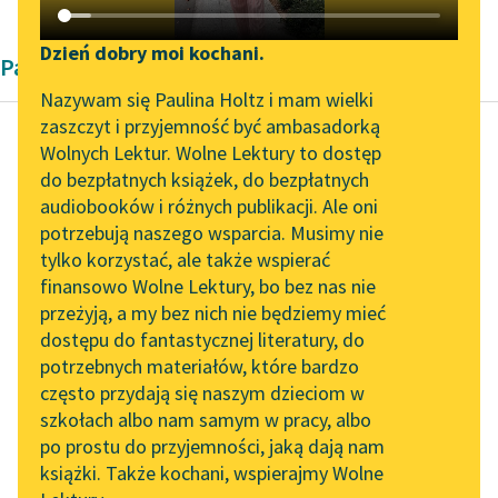
Katalog DAISY
Zgłoś brak utworu
Podkasty o książkach
Dzień dobry moi kochani.
Pamiętnik
Aktualności
Narzędzia
Nazywam się Paulina Holtz i mam wielki
zaszczyt i przyjemność być ambasadorką
„Prokurator Alicja Horn”
Mapa Wolnych Lektur
Wolnych Lektur. Wolne Lektury to dostęp
do słuchania
do bezpłatnych książek, do bezpłatnych
Jędrzej Kitowicz
Leśmianator
audiobooków i różnych publikacji. Ale oni
Opis obyczajów i
Byliśmy częścią AI Impact
potrzebują naszego wsparcia. Musimy nie
Przewodnik dla piszących i
zwyczajów za
Lab
tylko korzystać, ale także wspierać
czytających
panowania
finansowo Wolne Lektury, bo bez nas nie
Zapraszamy na spotkanie
Augusta III
przeżyją, a my bez nich nie będziemy mieć
online z tłumaczkami
dostępu do fantastycznej literatury, do
literatury skandynawskiej
API
Imieniem palestry w
potrzebnych materiałów, które bardzo
Spotkanie z Katarzyną
OAI-PMH
Polsce oznacza się
często przydają się naszym dzieciom w
Tunkiel w Oslo
stan ludzi prawnych, z
szkołach albo nam samym w pracy, albo
Widget Wolnych Lektur
po prostu do przyjemności, jaką dają nam
których jedni są
102. lata temu zmarł
książki. Także kochani, wspierajmy Wolne
Przypisy
patronami, służący...
Joseph Conrad