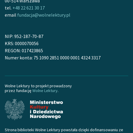
00-514 Warszawa
tel.
+48 22 621 30 17
email
fundacja@wolnelektury.pl
NIP: 952-187-70-87
KRS: 0000070056
REGON: 017423865
Numer konta: 75 1090 2851 0000 0001 4324 3317
Wolne Lektury to projekt prowadzony
przez fundację
Wolne Lektury
.
Strona biblioteki Wolne Lektury powstała dzięki dofinansowaniu ze