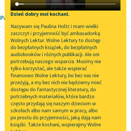
Katalog DAISY
Zgłoś brak utworu
Podkasty o książkach
Dzień dobry moi kochani.
Pamiętnik Jędrzej Kitowicz
Aktualności
Narzędzia
Nazywam się Paulina Holtz i mam wielki
zaszczyt i przyjemność być ambasadorką
Zapraszamy na spotkanie
Mapa Wolnych Lektur
Wolnych Lektur. Wolne Lektury to dostęp
online z tłumaczkami
do bezpłatnych książek, do bezpłatnych
Jędrzej Kitowicz
Leśmianator
literatury skandynawskiej
audiobooków i różnych publikacji. Ale oni
Opis obyczajów i
potrzebują naszego wsparcia. Musimy nie
Przewodnik dla piszących i
zwyczajów za
Spotkanie z Katarzyną
tylko korzystać, ale także wspierać
czytających
Tunkiel w Oslo
panowania
finansowo Wolne Lektury, bo bez nas nie
Augusta III
przeżyją, a my bez nich nie będziemy mieć
Wolne Lektury na 32.
dostępu do fantastycznej literatury, do
Pol’and’Rock Festivalu
API
Używani także bywali
potrzebnych materiałów, które bardzo
„Kochanek Lady
OAI-PMH
dworzanie za szyprów
często przydają się naszym dzieciom w
Chatterley” do słuchania
do Gdańska ze zbożem
szkołach albo nam samym w pracy, albo
Widget Wolnych Lektur
na Wolnych Lekturach
po prostu do przyjemności, jaką dają nam
i do Królewca, do
książki. Także kochani, wspierajmy Wolne
Przypisy
wołów...
Nowy audiobook –