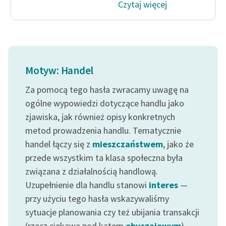
Czytaj więcej
feministycznej
Ręce pełne poezji
Kolekcje edukacyjne
twórców przechodzących
Motyw: Handel
do domeny publicznej,
lektur szkolnych oraz
Za pomocą tego hasła zwracamy uwagę na
Starego Testamentu
ogólne wypowiedzi dotyczące handlu jako
zjawiska, jak również opisy konkretnych
Odkurzamy bohaterów
metod prowadzenia handlu. Tematycznie
Szkoła Poezji Wolnych
handel łączy się z
mieszczaństwem
, jako że
Lektur
przede wszystkim ta klasa społeczna była
O nas
związana z działalnością handlową.
Uzupełnienie dla handlu stanowi
interes
—
Kontakt
przy użyciu tego hasła wskazywaliśmy
sytuacje planowania czy też ubijania transakcji
O projekcie
(rzecz ciekawa pod kątem
obyczajowym
).