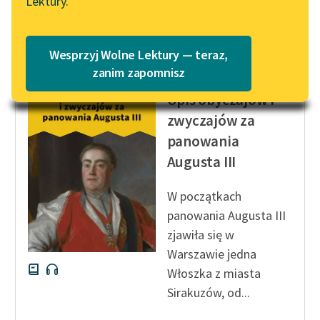
Lektury.
„Marzenie o Oriencie”
Katalog
Czytaj więcej
Sophie Elkan
Katalog w formacie PDF
Blog
Wesprzyj Wolne Lektury — teraz,
zanim zapomnisz
Jędrzej Kitowicz
Opis obyczajów i
Lektury szkolne i klasyka
zwyczajów za
literatury do słuchania dla
panowania
uczennic i uczniów z
niepełnosprawnościami
Augusta III
E-kolekcja lektur
W początkach
szkolnych i literatury do
panowania Augusta III
słuchania dla uczennic i
zjawiła się w
uczniów z
Warszawie jedna
niepełnosprawnościami
Włoszka z miasta
Feministyczne inspiracje.
Sirakuzów
, od...
Popularyzacja
skandynawskiej literatury