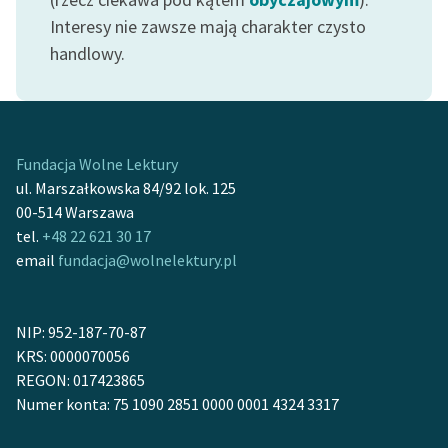
Zespół
Interesy nie zawsze mają charakter czysto
handlowy.
Zasady wykorzystania
Wolnych Lektur
Logotypy
Fundacja Wolne Lektury
ul. Marszałkowska 84/92 lok. 125
Materiały promocyjne
00-514 Warszawa
Polityka prywatności
tel.
+48 22 621 30 17
email
fundacja@wolnelektury.pl
Regulamin biblioteki
Dane fundacji i
NIP: 952-187-70-87
sprawozdania finansowe
KRS: 0000070056
Regulamin darowizn
REGON: 017423865
Numer konta: 75 1090 2851 0000 0001 4324 3317
Informacja o treściach
wrażliwych