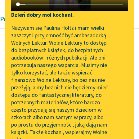
Katalog DAISY
Zgłoś brak utworu
Podkasty o książkach
Dzień dobry moi kochani.
Pamiętnik
Aktualności
Narzędzia
Nazywam się Paulina Holtz i mam wielki
zaszczyt i przyjemność być ambasadorką
„Prokurator Alicja Horn”
Mapa Wolnych Lektur
Wolnych Lektur. Wolne Lektury to dostęp
do słuchania
do bezpłatnych książek, do bezpłatnych
Noemi Szac-Wajnkranc
Leśmianator
audiobooków i różnych publikacji. Ale oni
Przeminęło z
Byliśmy częścią AI Impact
potrzebują naszego wsparcia. Musimy nie
Przewodnik dla piszących i
ogniem
Lab
tylko korzystać, ale także wspierać
czytających
finansowo Wolne Lektury, bo bez nas nie
Zapraszamy na spotkanie
Drzwi otworzyły się
przeżyją, a my bez nich nie będziemy mieć
online z tłumaczkami
gwałtownie. Światło
dostępu do fantastycznej literatury, do
literatury skandynawskiej
API
lampki karbidowej
potrzebnych materiałów, które bardzo
zamigotało od prądu
Spotkanie z Katarzyną
OAI-PMH
często przydają się naszym dzieciom w
Tunkiel w Oslo
powietrza. Wpadło
szkołach albo nam samym w pracy, albo
Widget Wolnych Lektur
dwóch policjantów z...
po prostu do przyjemności, jaką dają nam
102. lata temu zmarł
książki. Także kochani, wspierajmy Wolne
Przypisy
Joseph Conrad
Czytaj więcej