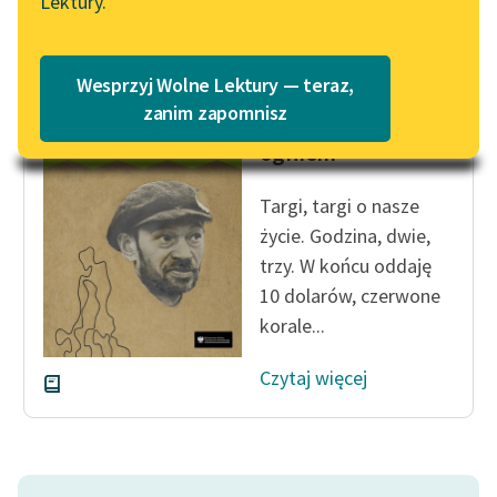
Lektury.
Katalog
Blog
Katalog w formacie PDF
Wesprzyj Wolne Lektury — teraz,
Noemi Szac-Wajnkranc
Lektury szkolne i klasyka
zanim zapomnisz
Przeminęło z
literatury do słuchania dla
ogniem
uczennic i uczniów z
niepełnosprawnościami
Targi, targi o nasze
E-kolekcja lektur
życie. Godzina, dwie,
szkolnych i literatury do
trzy. W końcu oddaję
słuchania dla uczennic i
10 dolarów, czerwone
uczniów z
korale...
niepełnosprawnościami
Czytaj więcej
Feministyczne inspiracje.
Popularyzacja
skandynawskiej literatury
feministycznej