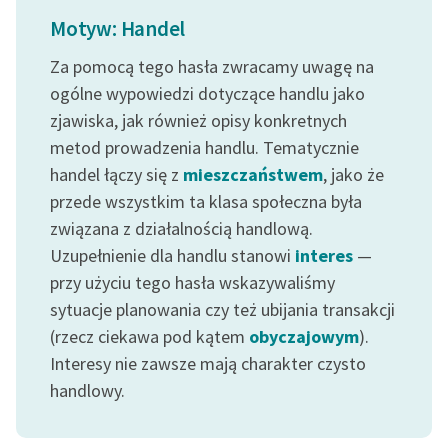
Ręce pełne poezji
Motyw: Handel
Kolekcje edukacyjne
Za pomocą tego hasła zwracamy uwagę na
twórców przechodzących
ogólne wypowiedzi dotyczące handlu jako
do domeny publicznej,
zjawiska, jak również opisy konkretnych
lektur szkolnych oraz
metod prowadzenia handlu. Tematycznie
Starego Testamentu
handel łączy się z
mieszczaństwem
, jako że
Odkurzamy bohaterów
przede wszystkim ta klasa społeczna była
Szkoła Poezji Wolnych
związana z działalnością handlową.
Lektur
Uzupełnienie dla handlu stanowi
interes
—
przy użyciu tego hasła wskazywaliśmy
O nas
sytuacje planowania czy też ubijania transakcji
(rzecz ciekawa pod kątem
obyczajowym
).
Kontakt
Interesy nie zawsze mają charakter czysto
O projekcie
handlowy.
Zespół