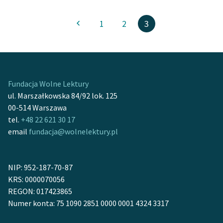
Zasady wykorzystania
1
2
3
Wolnych Lektur
Logotypy
Materiały promocyjne
Fundacja Wolne Lektury
Polityka prywatności
ul. Marszałkowska 84/92 lok. 125
00-514 Warszawa
Regulamin biblioteki
tel.
+48 22 621 30 17
email
fundacja@wolnelektury.pl
Dane fundacji i
sprawozdania finansowe
Regulamin darowizn
NIP: 952-187-70-87
KRS: 0000070056
Informacja o treściach
REGON: 017423865
wrażliwych
Numer konta: 75 1090 2851 0000 0001 4324 3317
Deklaracja dostępności