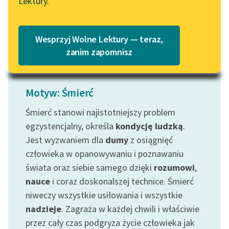
Lektury.
fizjologiczny jest...
„Marzenie o Oriencie”
Katalog
Sophie Elkan
Czytaj więcej
Katalog w formacie PDF
Blog
Wesprzyj Wolne Lektury — teraz,
zanim zapomnisz
Lektury szkolne i klasyka
literatury do słuchania dla
Motyw: Śmierć
uczennic i uczniów z
Śmierć stanowi najistotniejszy problem
niepełnosprawnościami
egzystencjalny, określa
kondycję ludzką
.
E-kolekcja lektur
Jest wyzwaniem dla
dumy
z osiągnięć
szkolnych i literatury do
człowieka w opanowywaniu i poznawaniu
słuchania dla uczennic i
świata oraz siebie samego dzięki
rozumowi
,
uczniów z
nauce
i coraz doskonalszej technice. Śmierć
niepełnosprawnościami
niweczy wszystkie usiłowania i wszystkie
Feministyczne inspiracje.
nadzieje
. Zagraża w każdej chwili i właściwie
Popularyzacja
przez cały czas podgryza życie człowieka jak
skandynawskiej literatury