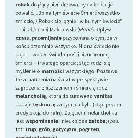
robak
drążący pień drzewa, by na końcu je
feministycznej
powalić. „Bo na tym świecie Śmierć wszystko
Ręce pełne poezji
zmiecie, / Robak się lęgnie i w bujnym kwiecie”
— pisał Antoni Malczewski (
Maria
). Upływ
Kolekcje edukacyjne
czasu
,
przemijanie
przypomina o tym, że w
twórców przechodzących
do domeny publicznej,
końcu przeminie wszystko. Nic na świecie nie
lektur szkolnych oraz
daje — wobec świadomości nieuchronnej
Starego Testamentu
śmierci – trwałego oparcia; stąd rodzi się
myślenie o
marności
wszystkiego. Postawa
Odkurzamy bohaterów
taka: patrzenia na świat w perspektywie
Szkoła Poezji Wolnych
zagrożenia zniszczeniem i śmiercią rodzi
Lektur
melancholię
, która do surowego
vanitas
dodaje
tęsknotę
za tym, co było (stąd pewna
O nas
predylekcja do
ruin
). Zajęciem melancholika
Kontakt
jest
wspominanie
i nieukojona
żałoba
; (zob.
też:
trup
,
grób
,
gotycyzm
,
pogrzeb
,
O projekcie
nieśmiertelność
).