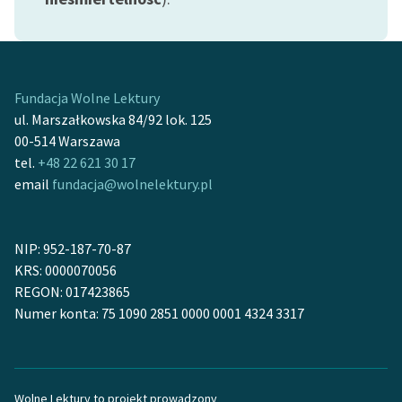
Zespół
Zasady wykorzystania
Fundacja Wolne Lektury
Wolnych Lektur
ul. Marszałkowska 84/92 lok. 125
Logotypy
00-514 Warszawa
tel.
+48 22 621 30 17
Materiały promocyjne
email
fundacja@wolnelektury.pl
Polityka prywatności
Regulamin biblioteki
NIP: 952-187-70-87
KRS: 0000070056
Dane fundacji i
REGON: 017423865
sprawozdania finansowe
Numer konta: 75 1090 2851 0000 0001 4324 3317
Regulamin darowizn
Informacja o treściach
wrażliwych
Wolne Lektury to projekt prowadzony