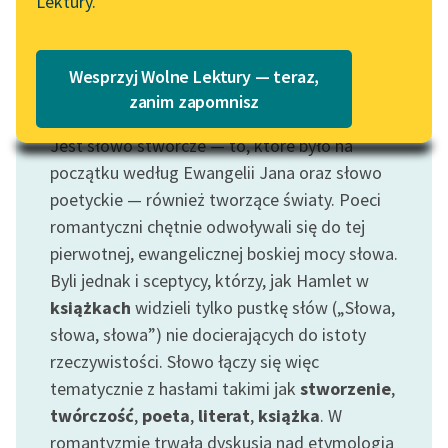
Lektury.
Wolne Lektury – idealna na
Katalog
lato
Katalog w formacie PDF
Blog
Wesprzyj Wolne Lektury — teraz,
zanim zapomnisz
Motyw: Słowo
Jest słowo stwórcze — to, które było na
Lektury szkolne i klasyka
literatury do słuchania dla
początku według Ewangelii Jana oraz słowo
uczennic i uczniów z
poetyckie — również tworzące światy. Poeci
niepełnosprawnościami
romantyczni chętnie odwoływali się do tej
pierwotnej, ewangelicznej boskiej mocy słowa.
E-kolekcja lektur
Byli jednak i sceptycy, którzy, jak Hamlet w
szkolnych i literatury do
książkach
widzieli tylko pustkę słów („Słowa,
słuchania dla uczennic i
uczniów z
słowa, słowa”) nie docierających do istoty
niepełnosprawnościami
rzeczywistości. Słowo łączy się więc
tematycznie z hasłami takimi jak
stworzenie
,
Feministyczne inspiracje.
twórczość
,
poeta
,
literat
,
książka
. W
Popularyzacja
romantyzmie trwała dyskusja nad etymologią
skandynawskiej literatury