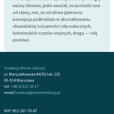
feministycznej
nazwy Słowian; jedni uważali, że pochodzi ona
od sławy, inni, że od słowa (pierwsza
Ręce pełne poezji
koncepcja podkreślała w ukształtowaniu
Kolekcje edukacyjne
słowiańskiej tożsamości rolę walecznych,
twórców przechodzących
bohaterskich czynów orężnych, druga — rolę
do domeny publicznej,
poetów).
lektur szkolnych oraz
Starego Testamentu
Odkurzamy bohaterów
Fundacja Wolne Lektury
Szkoła Poezji Wolnych
ul. Marszałkowska 84/92 lok. 125
Lektur
00-514 Warszawa
O nas
tel.
+48 22 621 30 17
email
fundacja@wolnelektury.pl
Kontakt
O projekcie
NIP: 952-187-70-87