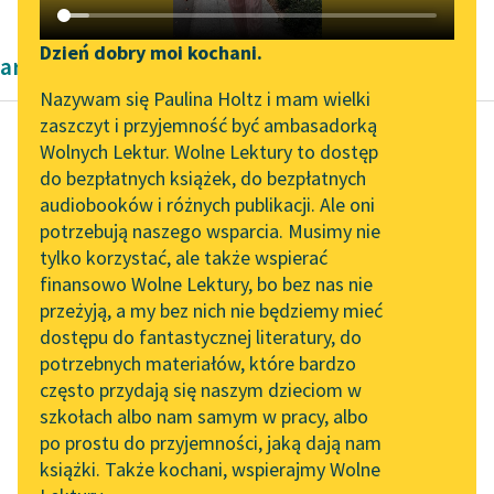
Katalog DAISY
Zgłoś brak utworu
Podkasty o książkach
Dzień dobry moi kochani.
artykuły naukowe okresu współczesności
Aktualności
Narzędzia
Nazywam się Paulina Holtz i mam wielki
zaszczyt i przyjemność być ambasadorką
Spotkanie z Katarzyną
Mapa Wolnych Lektur
Wolnych Lektur. Wolne Lektury to dostęp
Tunkiel w Oslo
do bezpłatnych książek, do bezpłatnych
Kazimierz Wyka
Leśmianator
audiobooków i różnych publikacji. Ale oni
Modernizm polski
Wolne Lektury na 32.
potrzebują naszego wsparcia. Musimy nie
Przewodnik dla piszących i
Pol’and’Rock Festivalu
tylko korzystać, ale także wspierać
czytających
Nieskończone i
finansowo Wolne Lektury, bo bez nas nie
„Kochanek Lady
bezobszarne; wszak to
przeżyją, a my bez nich nie będziemy mieć
Chatterley” do słuchania
epitety, które nader
dostępu do fantastycznej literatury, do
na Wolnych Lekturach
API
często występują w
potrzebnych materiałów, które bardzo
duszy i krajobrazie
Nowy audiobook –
OAI-PMH
często przydają się naszym dzieciom w
modernistycznym...
„Marzenie o Oriencie”
szkołach albo nam samym w pracy, albo
Widget Wolnych Lektur
Sophie Elkan
po prostu do przyjemności, jaką dają nam
Czytaj więcej
książki. Także kochani, wspierajmy Wolne
Przypisy
Kolekcja Nadwyraz.com x