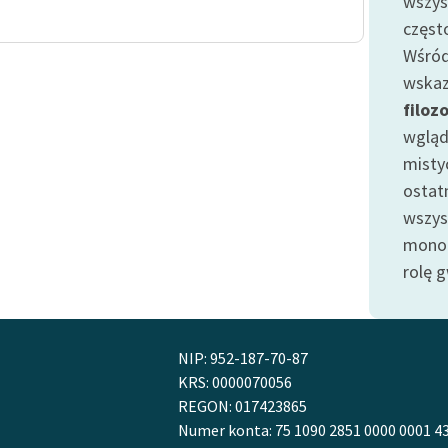
wszys
publicznej, lektur szkolnych
oraz Starego Testamentu
częst
Wśród
Odkurzamy bohaterów
wskaz
Szkoła Poezji Wolnych Lektur
filoz
wgląd
misty
ostat
wszy
monot
rolę g
NIP: 952-187-70-87
KRS: 0000070056
REGON: 017423865
Numer konta: 75 1090 2851 0000 0001 4