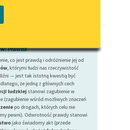
Regulamin biblioteki
macie PDF
Dane fundacji i sprawozdania
finansowe
Regulamin darowizn
Informacja o treściach
w: Prawda
wrażliwych
nie, co jest prawdą i odróżnienie jej od
Deklaracja dostępności
rów
, którymi łudzi nas rzeczywistość
liźni — jest tak istotną kwestią być
dlatego, że jedną z głównych cech
cji ludzkiej
stanowi zagubienie w
ie (zagubienie wśród możliwych znaczeń
zenie
po drogach, których celu nie
śmy pewni). Odwrotność prawdy stanowi
stwo
jako świadomy akt (przede