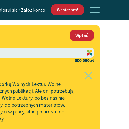
Wspieram!
aloguj się
/
Załóż konto
O nas
Wpłać
Lektur
Kontakt
O projekcie
600 000 zł
 piszących i
Zespół
dorką Wolnych Lektur. Wolne
Zasady wykorzystania
ych publikacji. Ale oni potrzebują
Wolnych Lektur
 Wolne Lektury, bo bez nas nie
Logotypy
ry, do potrzebnych materiałów,
ym w pracy, albo po prostu do
h Lektur
Materiały promocyjne
ry.
Polityka prywatności