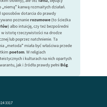
tkim słowny), ale też
fałsz
, będący
o „niemą” kanwą rozmaitych działań.
 sposobów dotarcia do prawdy
ywano poznanie
rozumowe
(to ścieżka
ofów
) albo intuicję, czy też bezpośredni
 w istotę rzeczywistości na drodze
cznej lub poprzez natchnienie. Ta
nia „metoda” miała być właściwa przede
stkim
poetom
. W religiach
eistycznych i kulturach na nich opartych
warantu, jak i źródła prawdy pełni
Bóg
.
324 3317