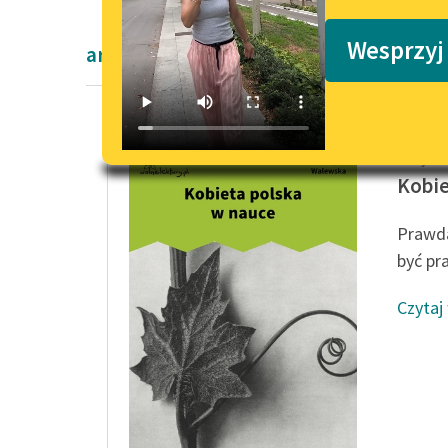
Podkasty o książkach
Wesprzyj
artykuły naukowe Cecylii Walewskiej
Cecylia
Kobie
Prawda
być pr
Czytaj