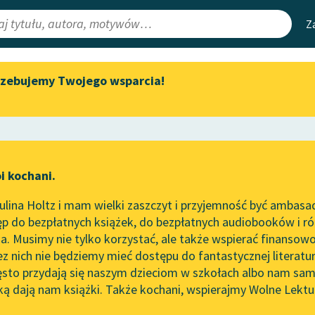
Z
rzebujemy Twojego wsparcia!
Aktualności
Narzędzia
e Lektury
Zapraszamy na spotkanie
Mapa Wolnych 
online z tłumaczkami
irmami
Leśmianator
literatury skandynawskiej
ewsletter
Przewodnik dla
Spotkanie z Katarzyną Tunkiel
i kochani.
czytających
w Oslo
lina Holtz i mam wielki zaszczyt i przyjemność być ambasa
Wolne Lektury na 32.
p do bezpłatnych książek, do bezpłatnych audiobooków i różn
Pol’and’Rock Festivalu
API
. Musimy nie tylko korzystać, ale także wspierać finansowo
ce redakcyjne
„Kochanek Lady Chatterley”
OAI-PMH
ez nich nie będziemy mieć dostępu do fantastycznej literatu
do słuchania na Wolnych
ęsto przydają się naszym dzieciom w szkołach albo nam sam
Lekturach
Widget Wolnyc
ką dają nam książki. Także kochani, wspierajmy Wolne Lektu
oru
owy
✖
Cecylia Walewska
✖
Nowy audiobook – „Marzenie
Przypisy
o Oriencie” Sophie Elkan