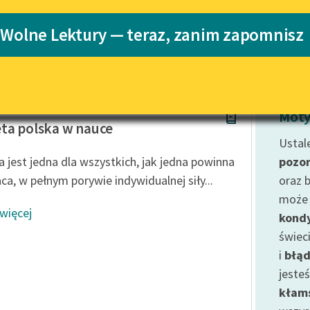
Katalog
Blog
 Wolne Lektury — teraz, zanim zapomnisz
Katalog w for
Lektury szkolne i klasyka
literatury do słuchania dla
uczennic i uczniów z
 Walewska
niepełnosprawnościami
Moty
ta polska w nauce
E-kolekcja lektur szkolnych i
Ustale
literatury do słuchania dla
 jest jedna dla wszystkich, jak jedna powinna
pozo
uczennic i uczniów z
aca, w pełnym porywie indywidualnej siły...
oraz b
niepełnosprawnościami
może 
Feministyczne inspiracje.
 więcej
kondy
Popularyzacja skandynawskiej
literatury feministycznej
świec
i
błąd
Ręce pełne poezji
jeste
Kolekcje edukacyjne twórców
kłam
przechodzących do domeny