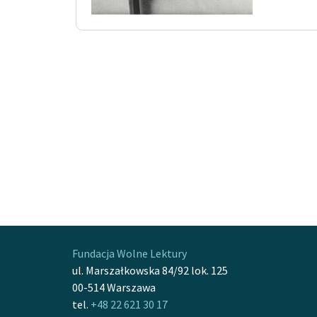
Fundacja Wolne Lektury
ul. Marszałkowska 84/92 lok. 125
00-514 Warszawa
tel.
+48 22 621 30 17