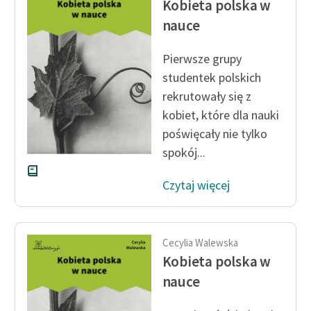
Kobieta polska w
Ręce pełne poezji
nauce
Kolekcje edukacyjne
twórców przechodzących
Pierwsze grupy
do domeny publicznej,
studentek polskich
lektur szkolnych oraz
rekrutowały się z
Starego Testamentu
kobiet, które dla nauki
Odkurzamy bohaterów
poświęcały nie tylko
spokój...
Szkoła Poezji Wolnych
Lektur
Czytaj więcej
O nas
Kontakt
Cecylia Walewska
Kobieta polska w
O projekcie
nauce
Zespół