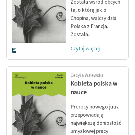
Została wśród obcych
ta, o którą jak o
Zasady wykorzystania
Chopina, walczy dziś
Wolnych Lektur
Polska z Francją.
Logotypy
Została...
Materiały promocyjne
Czytaj więcej
Polityka prywatności
Regulamin biblioteki
Cecylia Walewska
Dane fundacji i
Kobieta polska w
sprawozdania finansowe
nauce
Regulamin darowizn
Prorocy nowego jutra
Informacja o treściach
przepowiadają
wrażliwych
największą doniosłość
umysłowej pracy
Deklaracja dostępności