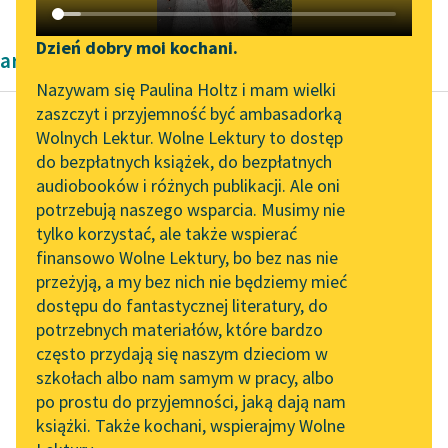
Katalog DAISY
Zgłoś brak utworu
Podkasty o książkach
Dzień dobry moi kochani.
artykuły naukowe
Aktualności
Narzędzia
Nazywam się Paulina Holtz i mam wielki
zaszczyt i przyjemność być ambasadorką
„Prokurator Alicja Horn”
Mapa Wolnych Lektur
Wolnych Lektur. Wolne Lektury to dostęp
do słuchania
do bezpłatnych książek, do bezpłatnych
Cecylia Walewska
Leśmianator
audiobooków i różnych publikacji. Ale oni
Kobieta polska w
Byliśmy częścią AI Impact
potrzebują naszego wsparcia. Musimy nie
Przewodnik dla piszących i
nauce
Lab
tylko korzystać, ale także wspierać
czytających
finansowo Wolne Lektury, bo bez nas nie
Zapraszamy na spotkanie
Jeżeli macochą jest
przeżyją, a my bez nich nie będziemy mieć
online z tłumaczkami
prasa dla świata
dostępu do fantastycznej literatury, do
literatury skandynawskiej
API
uczonych w ogóle, to
potrzebnych materiałów, które bardzo
stosunek ten wzmaga
Spotkanie z Katarzyną
OAI-PMH
często przydają się naszym dzieciom w
Tunkiel w Oslo
się, gdy...
szkołach albo nam samym w pracy, albo
Widget Wolnych Lektur
po prostu do przyjemności, jaką dają nam
102. lata temu zmarł
Czytaj więcej
książki. Także kochani, wspierajmy Wolne
Przypisy
Joseph Conrad