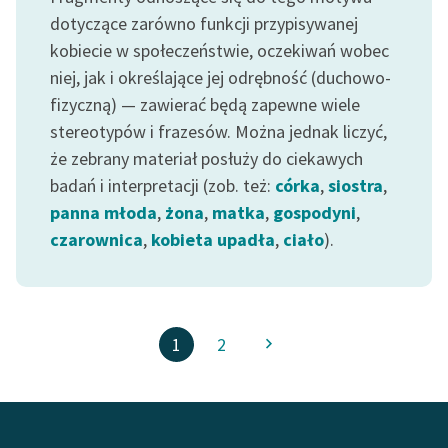
dotyczące zarówno funkcji przypisywanej
kobiecie w społeczeństwie, oczekiwań wobec
niej, jak i określające jej odrębność (duchowo-
fizyczną) — zawierać będą zapewne wiele
stereotypów i frazesów. Można jednak liczyć,
że zebrany materiał posłuży do ciekawych
badań i interpretacji (zob. też:
córka
,
siostra
,
panna młoda
,
żona
,
matka
,
gospodyni
,
czarownica
,
kobieta upadła
,
ciało
).
1
2