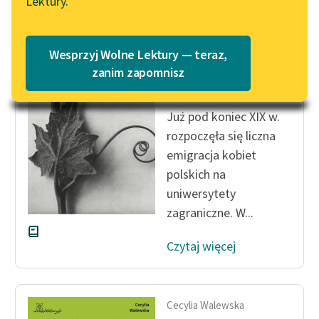
Lektury.
Katalog
Blog
Katalog w formacie PDF
Cecylia Walewska
Wesprzyj Wolne Lektury — teraz,
Kobieta polska w
Lektury szkolne i klasyka
zanim zapomnisz
nauce
literatury do słuchania dla
uczennic i uczniów z
Już pod koniec XIX w.
niepełnosprawnościami
rozpoczęła się liczna
E-kolekcja lektur
emigracja kobiet
szkolnych i literatury do
polskich na
słuchania dla uczennic i
uniwersytety
uczniów z
zagraniczne. W...
niepełnosprawnościami
Czytaj więcej
Feministyczne inspiracje.
Popularyzacja
skandynawskiej literatury
feministycznej
Cecylia Walewska