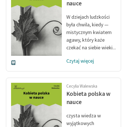
nauce
Zespół
W dziejach ludzkości
była chwila, kiedy —
Zasady wykorzystania
mistycznym kwiatem
Wolnych Lektur
agawy, który każe
Logotypy
czekać na siebie wieki...
Materiały promocyjne
Czytaj więcej
Polityka prywatności
Regulamin biblioteki
Cecylia Walewska
Dane fundacji i
Kobieta polska w
sprawozdania finansowe
nauce
Regulamin darowizn
czysta wiedza w
Informacja o treściach
wyjątkowych
wrażliwych