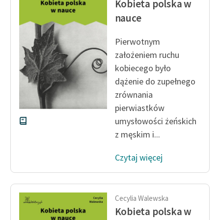
Kobieta polska w
feministycznej
nauce
Ręce pełne poezji
Pierwotnym
Kolekcje edukacyjne
założeniem ruchu
twórców przechodzących
kobiecego było
do domeny publicznej,
dążenie do zupełnego
lektur szkolnych oraz
zrównania
Starego Testamentu
pierwiastków
Odkurzamy bohaterów
umysłowości żeńskich
z męskim i...
Szkoła Poezji Wolnych
Lektur
Czytaj więcej
O nas
Kontakt
Cecylia Walewska
O projekcie
Kobieta polska w