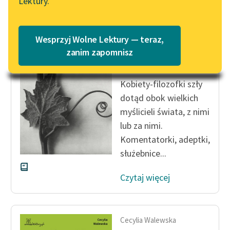
Lektury.
Wolne Lektury – idealna na
Katalog
lato
Katalog w formacie PDF
Cecylia Walewska
Blog
Wesprzyj Wolne Lektury — teraz,
Kobieta polska w
zanim zapomnisz
nauce
Lektury szkolne i klasyka
Kobiety-filozofki szły
literatury do słuchania dla
dotąd obok wielkich
uczennic i uczniów z
myślicieli świata, z nimi
niepełnosprawnościami
lub za nimi.
E-kolekcja lektur
Komentatorki, adeptki,
szkolnych i literatury do
służebnice...
słuchania dla uczennic i
uczniów z
Czytaj więcej
niepełnosprawnościami
Feministyczne inspiracje.
Popularyzacja
Cecylia Walewska
skandynawskiej literatury