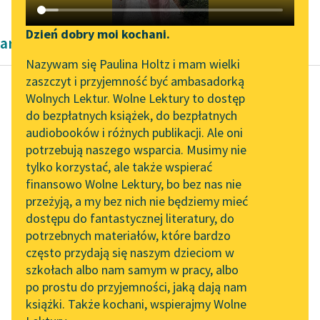
Katalog DAISY
Zgłoś brak utworu
Podkasty o książkach
Dzień dobry moi kochani.
artykuły naukowe
Aktualności
Narzędzia
Nazywam się Paulina Holtz i mam wielki
zaszczyt i przyjemność być ambasadorką
Spotkanie z Katarzyną
Mapa Wolnych Lektur
Wolnych Lektur. Wolne Lektury to dostęp
Tunkiel w Oslo
do bezpłatnych książek, do bezpłatnych
Cecylia Walewska
Leśmianator
audiobooków i różnych publikacji. Ale oni
Kobieta polska w
Wolne Lektury na 32.
potrzebują naszego wsparcia. Musimy nie
Przewodnik dla piszących i
nauce
Pol’and’Rock Festivalu
tylko korzystać, ale także wspierać
czytających
finansowo Wolne Lektury, bo bez nas nie
„Kochanek Lady
Czy wielki napływ
przeżyją, a my bez nich nie będziemy mieć
Chatterley” do słuchania
kobiet na wydział
dostępu do fantastycznej literatury, do
na Wolnych Lekturach
API
filozoficzny wróży
potrzebnych materiałów, które bardzo
nowy rozkwit tej nauki
Nowy audiobook –
OAI-PMH
często przydają się naszym dzieciom w
„Marzenie o Oriencie”
i nowe jej...
szkołach albo nam samym w pracy, albo
Widget Wolnych Lektur
Sophie Elkan
po prostu do przyjemności, jaką dają nam
Czytaj więcej
książki. Także kochani, wspierajmy Wolne
Przypisy
Kolekcja Nadwyraz.com x