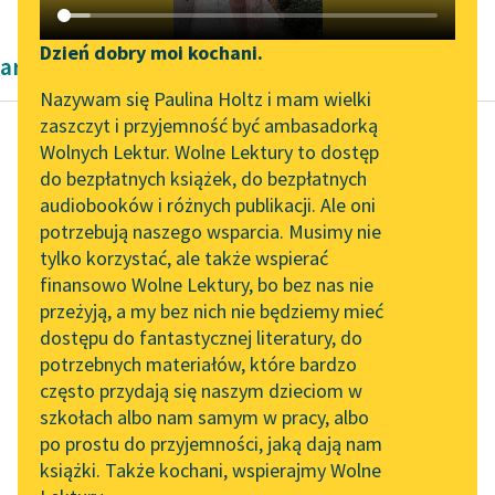
Katalog DAISY
Zgłoś brak utworu
Podkasty o książkach
Dzień dobry moi kochani.
artykuły naukowe
Aktualności
Narzędzia
Nazywam się Paulina Holtz i mam wielki
zaszczyt i przyjemność być ambasadorką
„Prokurator Alicja Horn”
Mapa Wolnych Lektur
Wolnych Lektur. Wolne Lektury to dostęp
do słuchania
do bezpłatnych książek, do bezpłatnych
Kazimierz Wyka
Leśmianator
audiobooków i różnych publikacji. Ale oni
Modernizm polski
Byliśmy częścią AI Impact
potrzebują naszego wsparcia. Musimy nie
Przewodnik dla piszących i
Lab
tylko korzystać, ale także wspierać
czytających
Jakkolwiek
finansowo Wolne Lektury, bo bez nas nie
Zapraszamy na spotkanie
następstwo pokoleń
przeżyją, a my bez nich nie będziemy mieć
online z tłumaczkami
nie jest żadnym
dostępu do fantastycznej literatury, do
literatury skandynawskiej
API
determinującym i
potrzebnych materiałów, które bardzo
określającym
Spotkanie z Katarzyną
OAI-PMH
często przydają się naszym dzieciom w
zespołem warunków,
Tunkiel w Oslo
szkołach albo nam samym w pracy, albo
Widget Wolnych Lektur
to jednak przy opisie...
po prostu do przyjemności, jaką dają nam
102. lata temu zmarł
książki. Także kochani, wspierajmy Wolne
Przypisy
Joseph Conrad
Czytaj więcej