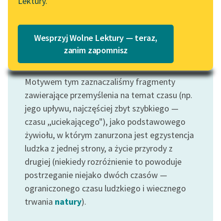
Lektury.
Katalog
Blog
Katalog w formacie PDF
Wesprzyj Wolne Lektury — teraz,
Lektury szkolne i klasyka
zanim zapomnisz
literatury do słuchania dla
Motyw: Czas
uczennic i uczniów z
Motywem tym zaznaczaliśmy fragmenty
niepełnosprawnościami
zawierające przemyślenia na temat czasu (np.
E-kolekcja lektur
jego upływu, najczęściej zbyt szybkiego —
szkolnych i literatury do
czasu ,,uciekającego"), jako podstawowego
słuchania dla uczennic i
żywiołu, w którym zanurzona jest egzystencja
uczniów z
ludzka z jednej strony, a życie przyrody z
niepełnosprawnościami
drugiej (niekiedy rozróżnienie to powoduje
Feministyczne inspiracje.
postrzeganie niejako dwóch czasów —
Popularyzacja
ograniczonego czasu ludzkiego i wiecznego
skandynawskiej literatury
trwania
natury
).
feministycznej