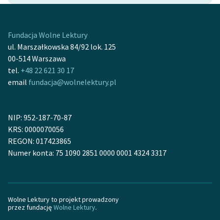
Ręce pełne poezji
Kolekcje edukacyjne
Fundacja Wolne Lektury
twórców przechodzących
ul. Marszałkowska 84/92 lok. 125
do domeny publicznej,
00-514 Warszawa
lektur szkolnych oraz
tel.
+48 22 621 30 17
Starego Testamentu
email
fundacja@wolnelektury.pl
Odkurzamy bohaterów
Szkoła Poezji Wolnych
NIP: 952-187-70-87
Lektur
KRS: 0000070056
REGON: 017423865
O nas
Numer konta: 75 1090 2851 0000 0001 4324 3317
Kontakt
O projekcie
Wolne Lektury to projekt prowadzony
Zespół
przez fundację
Wolne Lektury
.