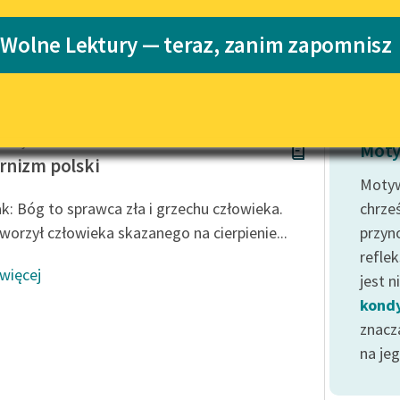
Katalog
 Wolne Lektury — teraz, zanim zapomnisz
Katalog w for
Lektury szkolne i klasyka
literatury do słuchania dla
uczennic i uczniów z
niepełnosprawnościami
rz Wyka
E-kolekcja lektur szkolnych i
Moty
literatury do słuchania dla
nizm polski
uczennic i uczniów z
Motyw
niepełnosprawnościami
ak: Bóg to sprawca zła i grzechu człowieka.
chrześ
Feministyczne inspiracje.
worzył człowieka skazanego na cierpienie...
przyno
Popularyzacja skandynawskiej
reflek
literatury feministycznej
 więcej
jest 
Ręce pełne poezji
kondy
znaczą
Kolekcje edukacyjne twórców
przechodzących do domeny
na je
publicznej, lektur szkolnych
oraz Starego Testamentu