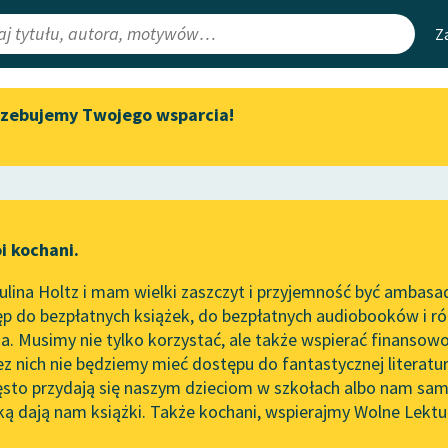
Z
rzebujemy Twojego wsparcia!
Aktualności
Narzędzia
e Lektury
„Prokurator Alicja Horn” do
Mapa Wolnych 
słuchania
irmami
Leśmianator
Byliśmy częścią AI Impact Lab
ewsletter
Przewodnik dla
i kochani.
Zapraszamy na spotkanie
czytających
nie
online z tłumaczkami
lina Holtz i mam wielki zaszczyt i przyjemność być ambasa
literatury skandynawskiej
p do bezpłatnych książek, do bezpłatnych audiobooków i różn
API
Spotkanie z Katarzyną Tunkiel
. Musimy nie tylko korzystać, ale także wspierać finansowo
ce redakcyjne
w Oslo
OAI-PMH
ez nich nie będziemy mieć dostępu do fantastycznej literatu
ęsto przydają się naszym dzieciom w szkołach albo nam sam
102. lata temu zmarł Joseph
Widget Wolnyc
Conrad
ką dają nam książki. Także kochani, wspierajmy Wolne Lektu
oru
Artykuł naukowy
✖
Przypisy
Blog