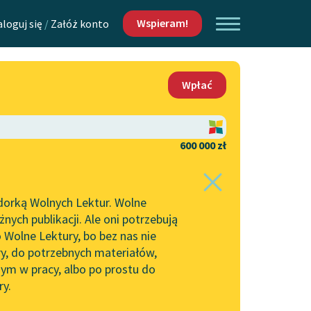
Wspieram!
aloguj się
/
Załóż konto
O nas
Wpłać
Lektur
Kontakt
O projekcie
600 000 zł
 piszących i
Zespół
dorką Wolnych Lektur. Wolne
Zasady wykorzystania
ych publikacji. Ale oni potrzebują
Wolnych Lektur
 Wolne Lektury, bo bez nas nie
Logotypy
ry, do potrzebnych materiałów,
ym w pracy, albo po prostu do
h Lektur
Materiały promocyjne
ry.
Polityka prywatności