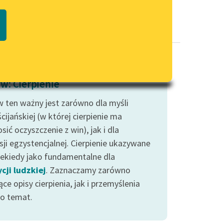
Regulamin biblioteki
macie PDF
Dane fundacji i sprawozdania
finansowe
Regulamin darowizn
Informacja o treściach
w: Cierpienie
wrażliwych
 ten ważny jest zarówno dla myśli
Deklaracja dostępności
cijańskiej (w której cierpienie ma
sić oczyszczenie z win), jak i dla
sji egzystencjalnej. Cierpienie ukazywane
niekiedy jako fundamentalne dla
cji ludzkiej
. Zaznaczamy zarówno
ce opisy cierpienia, jak i przemyślenia
go temat.