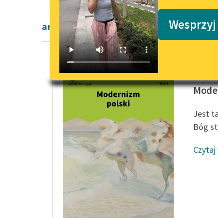
Podkasty o książkach
Wesprzyj
artykuły naukowe
Kazimie
Moder
Jest t
Bóg st
Czytaj