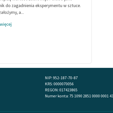
nik do zagadnienia eksperymentu w sztuce.
założymy, a...
 więcej
NIP: 952-187-70-87
KRS: 0000070056
REGON: 017423865
Numer konta: 75 1090 2851 0000 0001 4