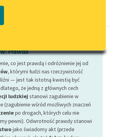
Regulamin biblioteki
macie PDF
Dane fundacji i sprawozdania
finansowe
Regulamin darowizn
Informacja o treściach
w: Prawda
wrażliwych
nie, co jest prawdą i odróżnienie jej od
Deklaracja dostępności
rów
, którymi łudzi nas rzeczywistość
liźni — jest tak istotną kwestią być
dlatego, że jedną z głównych cech
cji ludzkiej
stanowi zagubienie w
ie (zagubienie wśród możliwych znaczeń
zenie
po drogach, których celu nie
śmy pewni). Odwrotność prawdy stanowi
stwo
jako świadomy akt (przede