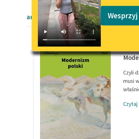
Podkasty o książkach
Wesprzyj
artykuły naukowe okresu współczesnoś
Kazimie
Moder
Czyli 
musi w
właśnie
Czytaj