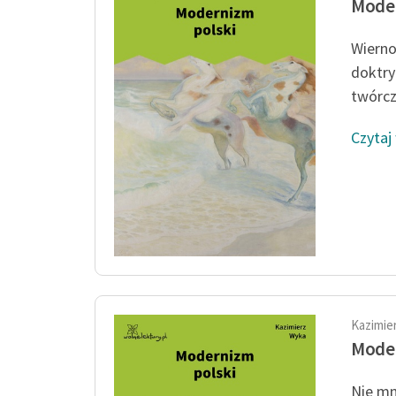
Moder
Wiernoś
doktry
twórcz
Czytaj
Kazimie
Moder
Nie mn