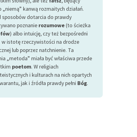
tkim słowny), ale też
fałsz
, będący
o „niemą” kanwą rozmaitych działań.
 sposobów dotarcia do prawdy
ywano poznanie
rozumowe
(to ścieżka
ofów
) albo intuicję, czy też bezpośredni
 w istotę rzeczywistości na drodze
cznej lub poprzez natchnienie. Ta
nia „metoda” miała być właściwa przede
stkim
poetom
. W religiach
eistycznych i kulturach na nich opartych
warantu, jak i źródła prawdy pełni
Bóg
.