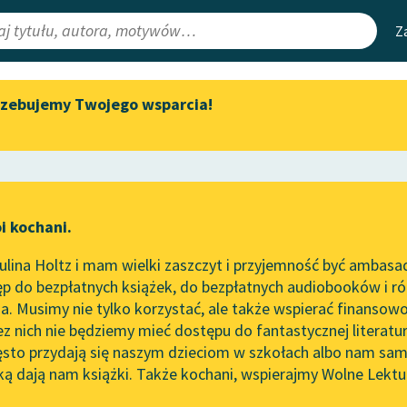
Z
rzebujemy Twojego wsparcia!
Aktualności
Narzędzia
e Lektury
„Prokurator Alicja Horn” do
Mapa Wolnych 
słuchania
irmami
Leśmianator
Byliśmy częścią AI Impact Lab
ewsletter
Przewodnik dla
i kochani.
Zapraszamy na spotkanie
czytających
online z tłumaczkami
lina Holtz i mam wielki zaszczyt i przyjemność być ambasa
literatury skandynawskiej
p do bezpłatnych książek, do bezpłatnych audiobooków i różn
API
Spotkanie z Katarzyną Tunkiel
. Musimy nie tylko korzystać, ale także wspierać finansowo
ce redakcyjne
w Oslo
OAI-PMH
ez nich nie będziemy mieć dostępu do fantastycznej literatu
ęsto przydają się naszym dzieciom w szkołach albo nam sam
102. lata temu zmarł Joseph
Widget Wolnyc
Conrad
ką dają nam książki. Także kochani, wspierajmy Wolne Lektu
oru
ukowy
✖
Współczesność
✖
Przypisy
Blog