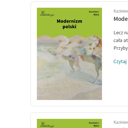
Kazimie
Moder
Lecz n
cała a
Przyby
Czytaj
Kazimie