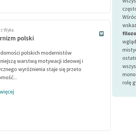
wszys
Odkurzamy bohaterów
częst
Szkoła Poezji Wolnych Lektur
Wśród
wskaz
rz Wyka
filoz
nizm polski
wgląd
misty
domości polskich modernistów
ostat
niejszą warstwą motywacji ideowej i
wszy
ycznego wyróżnienia staje się przeto
monot
mość...
rolę g
 więcej