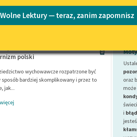
Katalog
 Wolne Lektury — teraz, zanim zapomnisz
ci
Katalog w for
Lektury szkolne i klasyka
literatury do słuchania dla
uczennic i uczniów z
niepełnosprawnościami
rz Wyka
E-kolekcja lektur szkolnych i
Moty
literatury do słuchania dla
nizm polski
uczennic i uczniów z
Ustale
niepełnosprawnościami
dziedzictwo wychowawcze rozpatrzone być
pozo
Feministyczne inspiracje.
 sposób bardziej skomplikowany i przez to
oraz b
Popularyzacja skandynawskiej
, jak...
może 
literatury feministycznej
kondy
 więcej
Ręce pełne poezji
świec
i
błąd
Kolekcje edukacyjne twórców
przechodzących do domeny
jeste
publicznej, lektur szkolnych
kłam
oraz Starego Testamentu