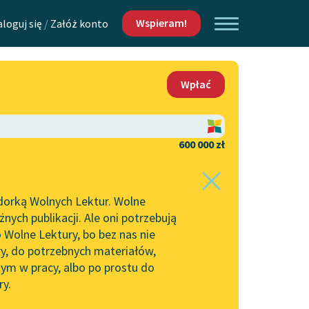
Wspieram!
aloguj się
/
Załóż konto
O nas
Wpłać
Lektur
Kontakt
O projekcie
600 000 zł
 piszących i
Zespół
dorką Wolnych Lektur. Wolne
Zasady wykorzystania
ych publikacji. Ale oni potrzebują
Wolnych Lektur
 Wolne Lektury, bo bez nas nie
Logotypy
ry, do potrzebnych materiałów,
ym w pracy, albo po prostu do
h Lektur
Materiały promocyjne
ry.
Polityka prywatności