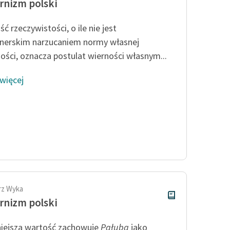
nizm polski
ć rzeczywistości, o ile nie jest
nerskim narzucaniem normy własnej
ości, oznacza postulat wierności własnym...
 więcej
rz Wyka
nizm polski
iejszą wartość zachowuje
Pałuba
jako