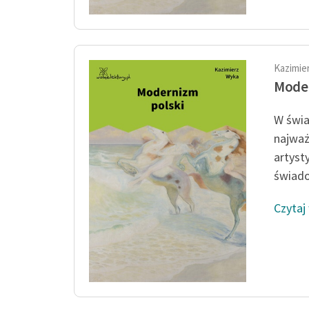
Kazimie
Moder
W świa
najważ
artyst
świado
Czytaj