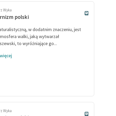
rz Wyka
nizm polski
aturalistyczną, w dodatnim znaczeniu, jest
tmosfera walki, jaką wytwarzał
szewski, to wyróżniające go...
 więcej
rz Wyka