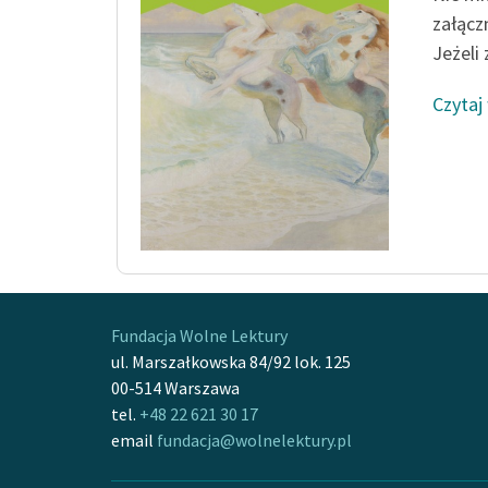
załącz
Jeżeli 
Czytaj
Fundacja Wolne Lektury
ul. Marszałkowska 84/92 lok. 125
00-514 Warszawa
tel.
+48 22 621 30 17
email
fundacja@wolnelektury.pl