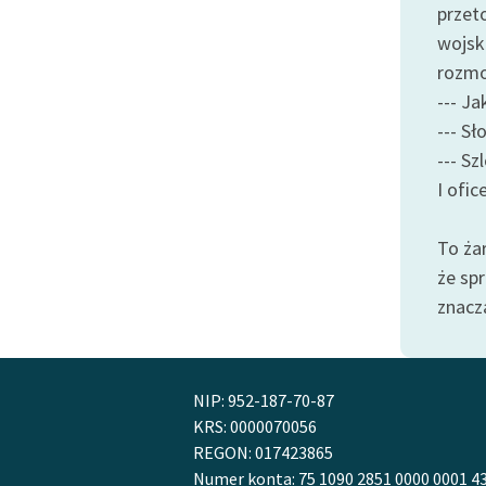
przet
wojsk
rozm
--- Ja
--- Sł
--- Szl
I ofic
To ża
że sp
znacz
NIP: 952-187-70-87
KRS: 0000070056
REGON: 017423865
Numer konta: 75 1090 2851 0000 0001 4