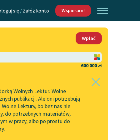
Wspieram!
aloguj się
/
Załóż konto
O nas
Wpłać
Lektur
Kontakt
O projekcie
600 000 zł
 piszących i
Zespół
dorką Wolnych Lektur. Wolne
Zasady wykorzystania
ych publikacji. Ale oni potrzebują
Wolnych Lektur
 Wolne Lektury, bo bez nas nie
Logotypy
ry, do potrzebnych materiałów,
ym w pracy, albo po prostu do
h Lektur
Materiały promocyjne
ry.
Polityka prywatności