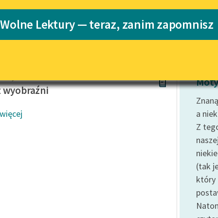
Katalog
Blog
 Wolne Lektury — teraz, zanim zapomnisz
ci
Katalog w for
Lektury szkolne i klasyka
literatury do słuchania dla
uczennic i uczniów z
rz Wyka
niepełnosprawnościami
Moty
 wyobraźni
E-kolekcja lektur szkolnych i
Znaną
literatury do słuchania dla
 więcej
a niek
uczennic i uczniów z
Z teg
niepełnosprawnościami
naszej
Feministyczne inspiracje.
nieki
Popularyzacja skandynawskiej
literatury feministycznej
(tak 
który 
Ręce pełne poezji
posta
Kolekcje edukacyjne twórców
Nato
przechodzących do domeny