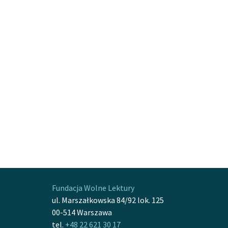
Fundacja Wolne Lektury
ul. Marszałkowska 84/92 lok. 125
00-514 Warszawa
tel.
+48 22 621 30 17