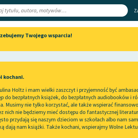
Z
rzebujemy Twojego wsparcia!
Aktualności
Narzędzia
e Lektury
Spotkanie z Katarzyną Tunkiel
Mapa Wolnych 
w Oslo
irmami
Leśmianator
Wolne Lektury na 32.
ewsletter
Przewodnik dla
Pol’and’Rock Festivalu
i kochani.
czytających
„Kochanek Lady Chatterley”
lina Holtz i mam wielki zaszczyt i przyjemność być ambasa
do słuchania na Wolnych
p do bezpłatnych książek, do bezpłatnych audiobooków i różn
Lekturach
API
. Musimy nie tylko korzystać, ale także wspierać finansowo
ce redakcyjne
Nowy audiobook – „Marzenie
OAI-PMH
ez nich nie będziemy mieć dostępu do fantastycznej literatu
o Oriencie” Sophie Elkan
ęsto przydają się naszym dzieciom w szkołach albo nam sam
Widget Wolnyc
Kolekcja Nadwyraz.com x
ką dają nam książki. Także kochani, wspierajmy Wolne Lektu
oru
ukowy
✖
Współczesność
✖
Wolne Lektury – idealna na
Przypisy
lato