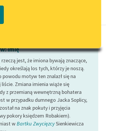
Regulamin biblioteki
macie PDF
Dane fundacji i sprawozdania
finansowe
Regulamin darowizn
Informacja o treściach
w: Imię
wrażliwych
 rzeczą jest, że imiona bywają znaczące,
Deklaracja dostępności
iedy określają los tych, którzy je noszą.
o powodu motyw ten znalazł się na
 liście. Zmiana imienia wiąże się
edy z przemianą wewnętrzną bohatera
jest w przypadku dumnego Jacka Soplicy,
został na znak pokuty i przyjęcia
wy pokory księdzem Robakiem).
miast w
Bartku Zwycięzcy
Sienkiewicza