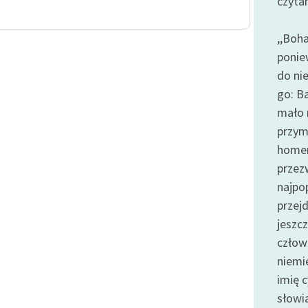
czyta
publicznej, lektur szkolnych
oraz Starego Testamentu
,,Boh
Odkurzamy bohaterów
ponie
Szkoła Poezji Wolnych Lektur
do ni
go: B
mało 
przym
homer
przez
najpo
przejd
jeszc
człowi
niemi
imię c
słowia