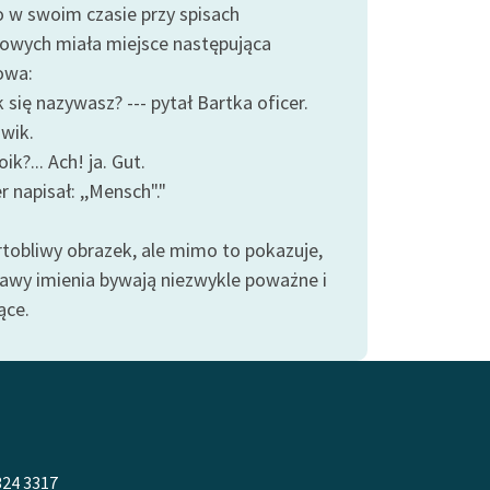
o w swoim czasie przy spisach
owych miała miejsce następująca
owa:
k się nazywasz? --- pytał Bartka oficer.
owik.
oik?... Ach! ja. Gut.
er napisał: ,,Mensch"."
rtobliwy obrazek, ale mimo to pokazuje,
rawy imienia bywają niezwykle poważne i
ące.
324 3317