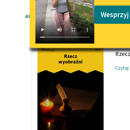
Podkasty o książkach
Wesprzyj
artykuły naukowe okresu współczesnoś
Kazimie
Rzecz
Czytaj