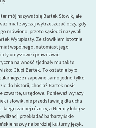
my:
ater mój nazywał się Bartek Słowik, ale
waż miał zwyczaj wytrzeszczać oczy, gdy
ego mówiono, przeto sąsiedzi nazywali
artek Wyłupiasty. Ze słowikiem istotnie
miał wspólnego, natomiast jego
ioty umysłowe i prawdziwie
yczna naiwność zjednały mu także
wisko: Głupi Bartek. To ostatnie było
pularniejsze i zapewne samo jedno tylko
zie do historii, chociaż Bartek nosił
ze czwarte, urzędowe. Ponieważ wyrazy:
ek i słowik, nie przedstawiają dla ucha
eckiego żadnej różnicy, a Niemcy lubią w
ywilizacji przekładać barbarzyńskie
ńskie nazwy na bardziej kulturny język,