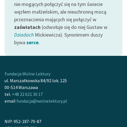
Ręce pełne poezji
nie mogących połączyć się na tym świecie
węzłem małżeńskim, ale nieuchronną mocą
Kolekcje edukacyjne
przeznaczenia mających się połączyć w
twórców przechodzących
zaświatach
(odwołuje się do niej Gustaw w
do domeny publicznej,
Dziadach
Mickiewicza). Synonimem duszy
lektur szkolnych oraz
Starego Testamentu
bywa
serce
.
Odkurzamy bohaterów
Szkoła Poezji Wolnych
Lektur
Fundacja Wolne Lektury
ul. Marszałkowska 84/92 lok. 125
O nas
00-514 Warszawa
tel.
+48 22 621 30 17
Kontakt
email
fundacja@wolnelektury.pl
O projekcie
Zespół
NIP: 952-187-70-87