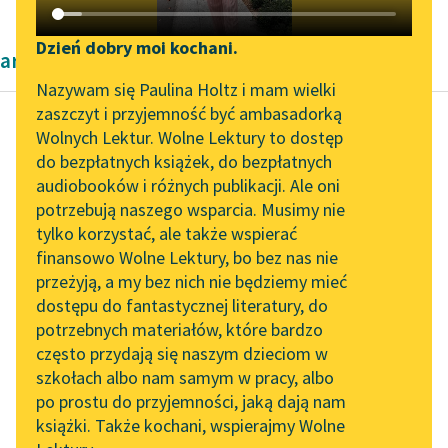
Katalog DAISY
Zgłoś brak utworu
Podkasty o książkach
Dzień dobry moi kochani.
artykuły naukowe okresu współczesności
Aktualności
Narzędzia
Nazywam się Paulina Holtz i mam wielki
zaszczyt i przyjemność być ambasadorką
„Prokurator Alicja Horn”
Mapa Wolnych Lektur
Wolnych Lektur. Wolne Lektury to dostęp
do słuchania
do bezpłatnych książek, do bezpłatnych
Kazimierz Wyka
Leśmianator
audiobooków i różnych publikacji. Ale oni
Modernizm polski
Byliśmy częścią AI Impact
potrzebują naszego wsparcia. Musimy nie
Przewodnik dla piszących i
Lab
tylko korzystać, ale także wspierać
czytających
Przyczyną, która każe
finansowo Wolne Lektury, bo bez nas nie
Zapraszamy na spotkanie
Miriamowi uznać i
przeżyją, a my bez nich nie będziemy mieć
online z tłumaczkami
propagować
dostępu do fantastycznej literatury, do
literatury skandynawskiej
API
mistycyzm
potrzebnych materiałów, które bardzo
monistyczny
Spotkanie z Katarzyną
OAI-PMH
często przydają się naszym dzieciom w
Maeterlincka oraz
Tunkiel w Oslo
szkołach albo nam samym w pracy, albo
Widget Wolnych Lektur
wynikające z niego
po prostu do przyjemności, jaką dają nam
102. lata temu zmarł
konsekwencje...
książki. Także kochani, wspierajmy Wolne
Przypisy
Joseph Conrad