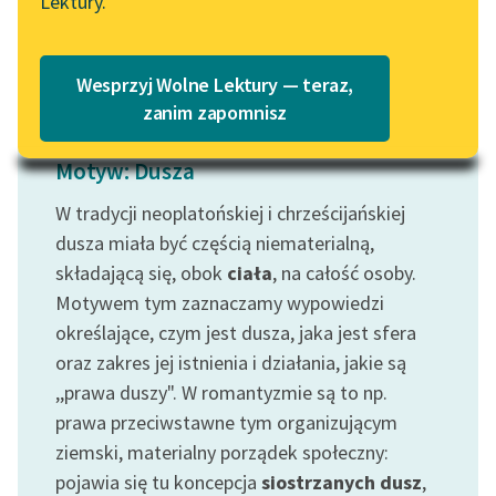
Lektury.
Katalog
Czytaj więcej
Blog
Katalog w formacie PDF
Wesprzyj Wolne Lektury — teraz,
Lektury szkolne i klasyka
zanim zapomnisz
literatury do słuchania dla
uczennic i uczniów z
Motyw: Dusza
niepełnosprawnościami
W tradycji neoplatońskiej i chrześcijańskiej
E-kolekcja lektur
dusza miała być częścią niematerialną,
szkolnych i literatury do
składającą się, obok
ciała
, na całość osoby.
słuchania dla uczennic i
Motywem tym zaznaczamy wypowiedzi
uczniów z
określające, czym jest dusza, jaka jest sfera
niepełnosprawnościami
oraz zakres jej istnienia i działania, jakie są
Feministyczne inspiracje.
,,prawa duszy". W romantyzmie są to np.
Popularyzacja
prawa przeciwstawne tym organizującym
skandynawskiej literatury
ziemski, materialny porządek społeczny:
feministycznej
pojawia się tu koncepcja
siostrzanych dusz
,