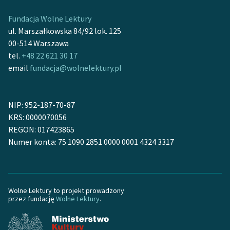
Fundacja Wolne Lektury
Zasady wykorzystania
ul. Marszałkowska 84/92 lok. 125
Wolnych Lektur
00-514 Warszawa
Logotypy
tel.
+48 22 621 30 17
email
fundacja@wolnelektury.pl
Materiały promocyjne
Polityka prywatności
NIP: 952-187-70-87
Regulamin biblioteki
KRS: 0000070056
REGON: 017423865
Dane fundacji i
Numer konta: 75 1090 2851 0000 0001 4324 3317
sprawozdania finansowe
Regulamin darowizn
Informacja o treściach
Wolne Lektury to projekt prowadzony
przez fundację
Wolne Lektury
.
wrażliwych
Deklaracja dostępności