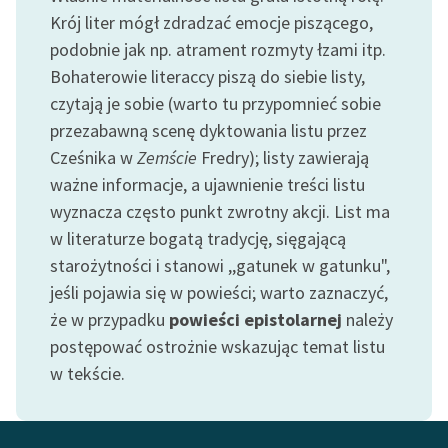
Ręce pełne poezji
Krój liter mógł zdradzać emocje piszącego,
podobnie jak np. atrament rozmyty łzami itp.
Kolekcje edukacyjne
twórców przechodzących
Bohaterowie literaccy piszą do siebie listy,
do domeny publicznej,
czytają je sobie (warto tu przypomnieć sobie
lektur szkolnych oraz
przezabawną scenę dyktowania listu przez
Starego Testamentu
Cześnika w
Zemście
Fredry); listy zawierają
ważne informacje, a ujawnienie treści listu
Odkurzamy bohaterów
wyznacza często punkt zwrotny akcji. List ma
Szkoła Poezji Wolnych
w literaturze bogatą tradycję, sięgającą
Lektur
starożytności i stanowi ,,gatunek w gatunku",
O nas
jeśli pojawia się w powieści; warto zaznaczyć,
że w przypadku
powieści epistolarnej
należy
Kontakt
postępować ostrożnie wskazując temat listu
w tekście.
O projekcie
Zespół