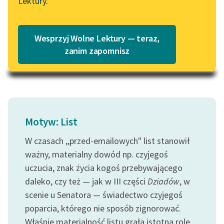
Lektury.
zajęcia
Katalog
Blog
niewiele;
Katalog w formacie PDF
wszyscy...
Wesprzyj Wolne Lektury — teraz,
Lektury szkolne i klasyka
zanim zapomnisz
Czytaj więcej
literatury do słuchania dla
uczennic i uczniów z
niepełnosprawnościami
E-kolekcja lektur
szkolnych i literatury do
Motyw: List
słuchania dla uczennic i
W czasach ,,przed-emailowych" list stanowił
uczniów z
niepełnosprawnościami
ważny, materialny dowód np. czyjegoś
uczucia, znak życia kogoś przebywającego
Feministyczne inspiracje.
daleko, czy też — jak w III części
Dziadów
, w
Popularyzacja
scenie u Senatora — świadectwo czyjegoś
skandynawskiej literatury
poparcia, którego nie sposób zignorować.
feministycznej
Właśnie materialność listu grała istotną rolę.