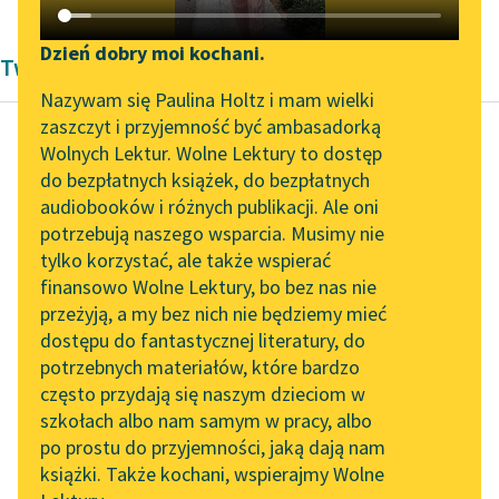
Katalog DAISY
Zgłoś brak utworu
Podkasty o książkach
Dzień dobry moi kochani.
Twórczość Pozytywizm Zofii Urbanowskiej
Aktualności
Narzędzia
Nazywam się Paulina Holtz i mam wielki
zaszczyt i przyjemność być ambasadorką
„Prokurator Alicja Horn”
Mapa Wolnych Lektur
Wolnych Lektur. Wolne Lektury to dostęp
do słuchania
do bezpłatnych książek, do bezpłatnych
Zofia Urbanowska
Leśmianator
audiobooków i różnych publikacji. Ale oni
Księżniczka
Byliśmy częścią AI Impact
potrzebują naszego wsparcia. Musimy nie
Przewodnik dla piszących i
Lab
tylko korzystać, ale także wspierać
czytających
Jest mi tu
finansowo Wolne Lektury, bo bez nas nie
Zapraszamy na spotkanie
bardzo
przeżyją, a my bez nich nie będziemy mieć
online z tłumaczkami
dobrze,
dostępu do fantastycznej literatury, do
literatury skandynawskiej
API
droga
potrzebnych materiałów, które bardzo
Spotkanie z Katarzyną
mateczko.
OAI-PMH
często przydają się naszym dzieciom w
Tunkiel w Oslo
Pokoik
szkołach albo nam samym w pracy, albo
Widget Wolnych Lektur
po prostu do przyjemności, jaką dają nam
mam ładny i
102. lata temu zmarł
książki. Także kochani, wspierajmy Wolne
Przypisy
wygodny,
Joseph Conrad